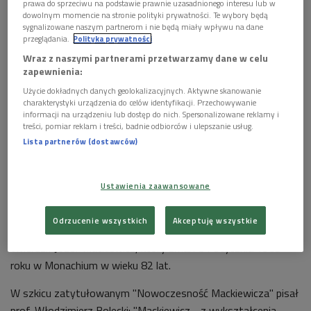
prawa do sprzeciwu na podstawie prawnie uzasadnionego interesu lub w
dowolnym momencie na stronie polityki prywatności. Te wybory będą
sygnalizowane naszym partnerom i nie będą miały wpływu na dane
przeglądania.
Polityka prywatności
Wraz z naszymi partnerami przetwarzamy dane w celu
zapewnienia:
Użycie dokładnych danych geolokalizacyjnych. Aktywne skanowanie
charakterystyki urządzenia do celów identyfikacji. Przechowywanie
informacji na urządzeniu lub dostęp do nich. Spersonalizowane reklamy i
treści, pomiar reklam i treści, badnie odbiorców i ulepszanie usług.
Józef Mackiewicz z żoną, Barbarą Toporską. Monachium 1966
Foto: ze
Lista partnerów (dostawców)
zbiorów Archiwum Emigracji Biblioteki Uniwersyteckiej w Toruniu
"Wolność myśli w najbardziej potocznym pojęciu tego słowa
Ustawienia zaawansowane
rozumiem jako: po pierwsze
–
prawo poznawania prawdy, po
drugie – prawo wypowiadania prawdy. Nawiasem należałoby
Odrzucenie wszystkich
Akceptuję wszystkie
dodać, że jest to jedyna rzecz naprawdę ciekawa w życiu" –
twierdził Józef Mackiewicz, który zmarł 31 stycznia 1985
roku w Monachium w wieku 82 lat.
W szkicu zatytułowanym "Nowoczesność Mackiewicza" pisał
prof. Włodzimierz Bolecki: "Mackiewicz - z wykształcenia