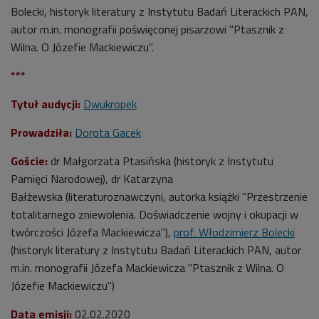
Bolecki, historyk literatury z Instytutu Badań Literackich PAN,
autor m.in. monografii poświęconej pisarzowi "Ptasznik z
Wilna. O Józefie Mackiewiczu".
***
Tytuł audycji:
Dwukropek
Prowadziła:
Dorota Gacek
Goście:
dr Małgorzata Ptasińska (
historyk z Instytutu
Pamięci Narodowej), dr Katarzyna
Bałżewska
(
literaturoznawczyni, autorka książki "Przestrzenie
totalitarnego zniewolenia. Doświadczenie wojny i okupacji w
twórczości Józefa Mackiewicza"),
prof. Włodzimierz Bolecki
(historyk literatury z Instytutu Badań Literackich PAN, autor
m.in. monografii Józefa Mackiewicza "Ptasznik z Wilna. O
Józefie Mackiewiczu")
Data emisji:
02
.02.2020