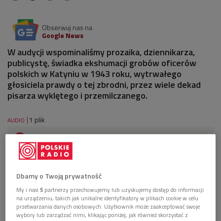
Obserwuj nas na
Google News
W audycji wspominaliśmy prozaika, dziennikarza,
publicystę, świadka ekshumacji grobów oficerów
polskich w Katyniu w 1943 roku, wytrwałego
głosiciela prawdy o tej zbrodni, przez wiele dekad
pisarza wyklętego i przemilczanego.
1 plik
AUDIO


44'50
Wspomnienie o Józefie Mackiewiczu
(Dwukropek/Dwójka)
Dbamy o Twoją prywatność
My i nasi
5
partnerzy przechowujemy lub uzyskujemy dostęp do informacji
na urządzeniu, takich jak unikalne identyfikatory w plikach cookie w celu
przetwarzania danych osobowych. Użytkownik może zaakceptować swoje
wybory lub zarządzać nimi, klikając poniżej, jak również skorzystać z