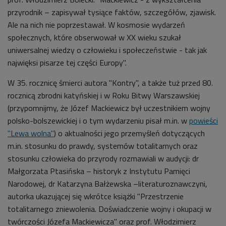
przyrodnik – zapisywał tysiące faktów, szczegółów, zjawisk.
Ale na nich nie poprzestawał. W kosmosie wydarzeń
społecznych, które obserwował w XX wieku szukał
uniwersalnej wiedzy o człowieku i społeczeństwie - tak jak
najwięksi pisarze tej części Europy".
W 35. rocznicę śmierci autora "Kontry", a także tuż przed 80.
rocznicą zbrodni katyńskiej i w Roku Bitwy Warszawskiej
(przypomnijmy, że Józef Mackiewicz był uczestnikiem wojny
polsko-bolszewickiej i o tym wydarzeniu pisał m.in. w
powieści
"Lewa wolna"
) o aktualności jego przemyśleń dotyczących
m.in. stosunku do prawdy, systemów totalitarnych oraz
stosunku człowieka do przyrody rozmawiali w audycji: dr
Małgorzata Ptasińska – historyk z Instytutu Pamięci
Narodowej, dr Katarzyna Bałżewska –literaturoznawczyni,
autorka ukazującej się wkrótce książki "Przestrzenie
totalitarnego zniewolenia. Doświadczenie wojny i okupacji w
twórczości Józefa Mackiewicza" oraz prof. Włodzimierz