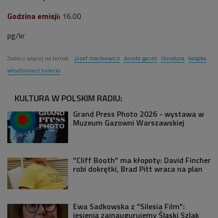
Godzina emisji:
16.00
pg/kr
Zobacz więcej na temat:
józef mackiewicz
dorota gacek
literatura
książka
włodzimierz bolecki
KULTURA W POLSKIM RADIU:
Grand Press Photo 2026 - wystawa w
Muzeum Gazowni Warszawskiej
"Cliff Booth" ma kłopoty: David Fincher
robi dokrętki, Brad Pitt wraca na plan
Ewa Sadkowska z "Silesia Film":
jesienią zainaugurujemy Śląski Szlak