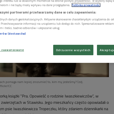
go interesu lub w dowolnym momencie na stronie polityki prywatności. Te wybory będą 
nerom i nie będą miały wpływu na dane przeglądania.
Polityka prywatności
szymi partnerami przetwarzamy dane w celu zapewnienia:
dnych danych geolokalizacyjnych. Aktywne skanowanie charakterystyki urządzenia do ce
i. Przechowywanie informacji na urządzeniu lub dostęp do nich. Spersonalizowane reklamy 
m i treści, badnie odbiorców i ulepszanie usług.
nerów (dostawców)
a zaawansowane
Odrzucenie wszystkich
Akceptuj
ętach pomaga nam lepiej zrozumieć to, kim my jesteśmy? (zdj.
flickr/CC
rką książki "Pra. Opowieść o rodzinie Iwaszkiewiczów", w
 zwierzętach w Stawisku. Jego mieszkańcy często opowiadali o
ym psie Iwaszkiewicza Tropeczku, który zdaniem dziennikarki na