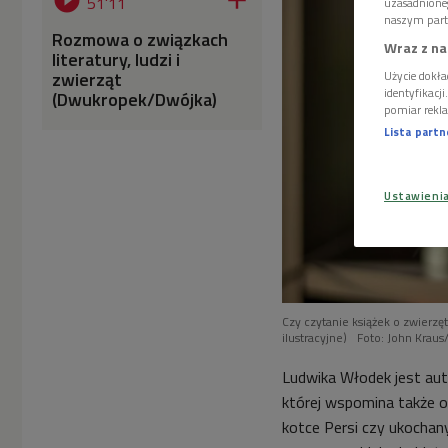


51'11
uzasadnione
naszym part
Rozmowa o związkach
Wraz z na
literatury, ludzi i
zwierząt
Użycie dokła
identyfikacj
(Dwukropek/Dwójka)
pomiar rekla
Lista part
Ustawieni
Czy czytanie książek o zwierz
ilustracyjne)
Foto: John Kraus/
Ludwika Włodek jest auto
której wspomina także o
kotce Persi czy ukochan