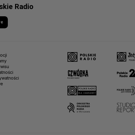
lskie Radio
re
ocji
amy
rwisu
atności
ywatności
we