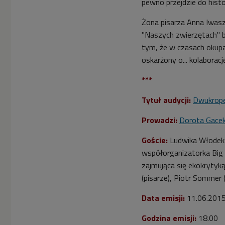
pewno przejdzie do histori
Żona pisarza Anna Iwasz
"Naszych zwierzętach" b
tym, że w czasach okupa
oskarżony o... kolaborac
***
Tytuł audycji:
Dwukrop
Prowadzi:
Dorota Gace
Goście:
Ludwika Włodek (
współorganizatorka Big 
zajmująca się ekokrytyką
(pisarze), Piotr Sommer
Data emisji:
11.06.201
Godzina emisji:
18.00