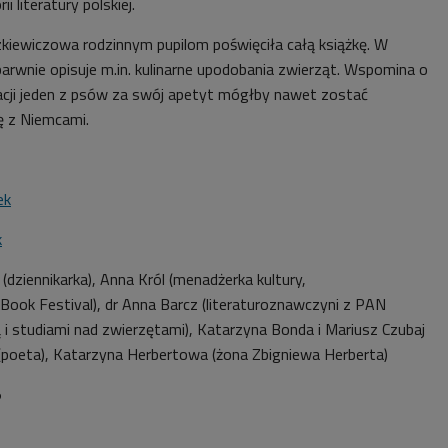
i literatury polskiej.
kiewiczowa rodzinnym pupilom poświęciła całą książkę. W
arwnie opisuje m.in. kulinarne upodobania zwierząt. Wspomina o
cji jeden z psów za swój apetyt mógłby nawet zostać
ję z Niemcami.
ek
k
dziennikarka), Anna Król (menadżerka kultury,
Book Festival), dr Anna Barcz (literaturoznawczyni z PAN
 i studiami nad zwierzętami), Katarzyna Bonda i Mariusz Czubaj
 (poeta), Katarzyna Herbertowa (żona Zbigniewa Herberta)
5