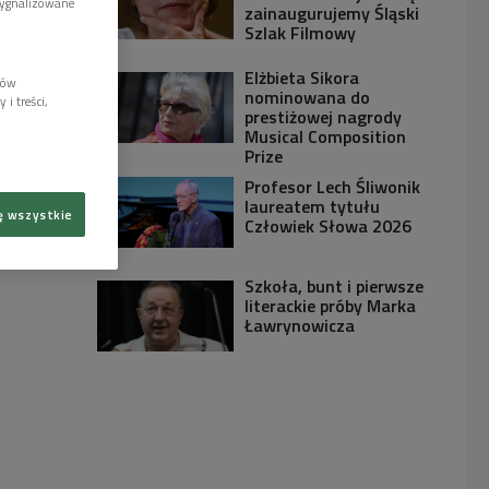
sygnalizowane
zainaugurujemy Śląski
Szlak Filmowy
Elżbieta Sikora
lów
nominowana do
i treści,
prestiżowej nagrody
Musical Composition
Prize
Profesor Lech Śliwonik
laureatem tytułu
ę wszystkie
Człowiek Słowa 2026
Szkoła, bunt i pierwsze
literackie próby Marka
Ławrynowicza