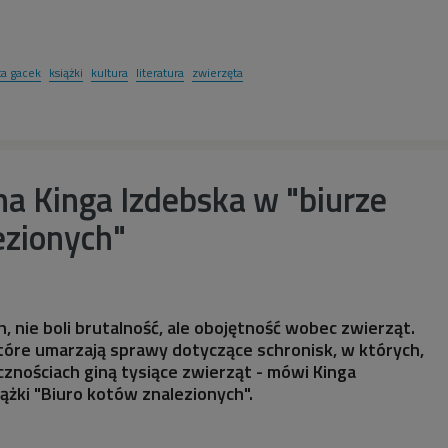
ta gacek
książki
kultura
literatura
zwierzęta
a Kinga Izdebska w "biurze
ezionych"
, nie boli brutalność, ale obojętność wobec zwierząt.
tóre umarzają sprawy dotyczące schronisk, w których,
cznościach giną tysiące zwierząt - mówi Kinga
iążki "Biuro kotów znalezionych".