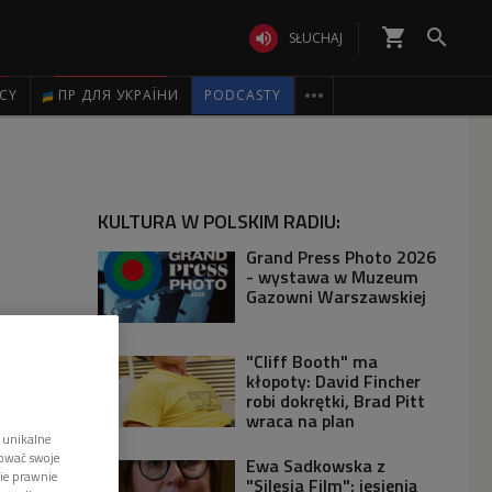
shopping_cart


SŁUCHAJ

ICY
ПР ДЛЯ УКРАЇНИ
PODCASTY
KULTURA W POLSKIM RADIU:
Grand Press Photo 2026
- wystawa w Muzeum
Gazowni Warszawskiej
"Cliff Booth" ma
kłopoty: David Fincher
robi dokrętki, Brad Pitt
wraca na plan
 unikalne
tować swoje
Ewa Sadkowska z
wie prawnie
"Silesia Film": jesienią