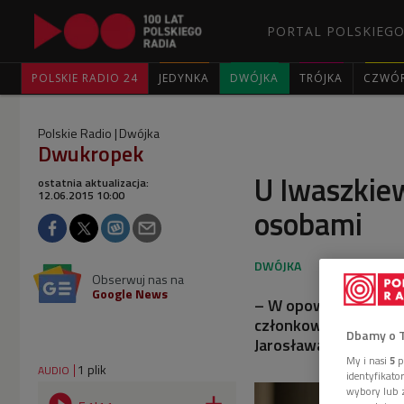
PORTAL POLSKIEGO
POLSKIE RADIO 24
JEDYNKA
DWÓJKA
TRÓJKA
CZWÓ
Polskie Radio
Dwójka
Dwukropek
U Iwaszkie
ostatnia aktualizacja:
12.06.2015 10:00
osobami
Obserwuj nas na
Google News
– W opowieściach ze 
członkowie rodziny 
Dbamy o 
Jarosława Iwaszkiewi
My i nasi
5
p
1 plik
AUDIO
identyfikat
wybory lub z