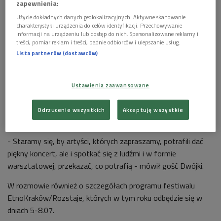
zapewnienia:
Użycie dokładnych danych geolokalizacyjnych. Aktywne skanowanie
charakterystyki urządzenia do celów identyfikacji. Przechowywanie
informacji na urządzeniu lub dostęp do nich. Spersonalizowane reklamy i
treści, pomiar reklam i treści, badnie odbiorców i ulepszanie usług.
Lista partnerów (dostawców)
Ustawienia zaawansowane
Odrzucenie wszystkich
Akceptuję wszystkie
(zdjęcie ilustracyjne)
Foto: Antonov Roman/Shutterstock.com
- Staramy się, by artyści, których zapraszamy, potrafili dać
piękny koncert, ale i spotkać się z ludźmi i w formie
warsztatowej, przekazać, co potrafią - mówił gość Dwójki.
W rozmowie również o szczegółach programu festiwalu
EtnoKraków/Rozstaje, których w tym roku odbędzie się w
dniach 5-8.07.