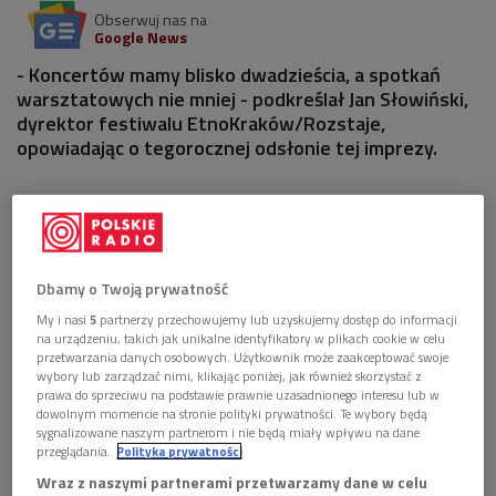
Obserwuj nas na
Google News
- Koncertów mamy blisko dwadzieścia, a spotkań
warsztatowych nie mniej - podkreślał Jan Słowiński,
dyrektor festiwalu EtnoKraków/Rozstaje,
opowiadając o tegorocznej odsłonie tej imprezy.
2 pliki
AUDIO


76'23
Rozmowa o festiwalu EtnoKraków/Rozstaje 2017
Dbamy o Twoją prywatność
(Poranek Dwójki)
My i nasi
5
partnerzy przechowujemy lub uzyskujemy dostęp do informacji
na urządzeniu, takich jak unikalne identyfikatory w plikach cookie w celu


przetwarzania danych osobowych. Użytkownik może zaakceptować swoje
06'52
wybory lub zarządzać nimi, klikając poniżej, jak również skorzystać z
prawa do sprzeciwu na podstawie prawnie uzasadnionego interesu lub w
Rozmowa o kolejnych wydarzeniach festiwalu
dowolnym momencie na stronie polityki prywatności. Te wybory będą
Otwarta Ząbkowska 2017 (Poranek Dwójki)
sygnalizowane naszym partnerom i nie będą miały wpływu na dane
przeglądania.
Polityka prywatności
Wraz z naszymi partnerami przetwarzamy dane w celu