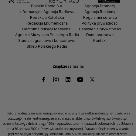
Polskie Radio S.A.
Agencja Promocji
Informacyjna Agencja Radiowa
Agencja Reklamy
Redakcja Katolicka
Regulamin serwisu
Redakcja Ekumeniczna
Polityka prywatności
Centrum Edukacji Medialnej
Ustawienia prywatności
Agencja Muzyczna Polskiego Radia
Dane osobowe
Studia nagraniowe i koncertowe
Kontakt
Sklep Polskiego Radia
Znajdziesz nas na
Treści, znajdujące się w serwisie polskieradio.pl, w tym wszystkie materiały i ich części oraz
poszczególne elementy samego serwisu mają charakter utworów lub wytworów objętych
ochroną Ustawy z dnia 4 lutego 1994 r. o prawie autorskim i prawach pokrewnych lub Ustawy z
dnia 30 czerwca 2000 r. Prawo własności przemysłowej. Prawa o których mowa w zdaniu
poprzedzającym przysługują Polskiemu Radiu S.A. w likwidacji lub podmiotom trzecim.