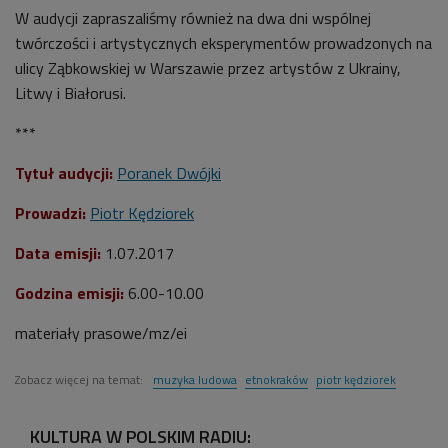
W audycji zapraszaliśmy również na dwa dni wspólnej
twórczości i artystycznych eksperymentów prowadzonych na
ulicy Ząbkowskiej w Warszawie przez artystów z Ukrainy,
Litwy i Białorusi.
***
Tytuł audycji:
Poranek Dwójki
Prowadzi:
Piotr Kędziorek
Data emisji:
1.07.2017
Godzina emisji:
6.00-10.00
materiały prasowe/mz/ei
Zobacz więcej na temat:
muzyka ludowa
etnokraków
piotr kędziorek
KULTURA W POLSKIM RADIU: