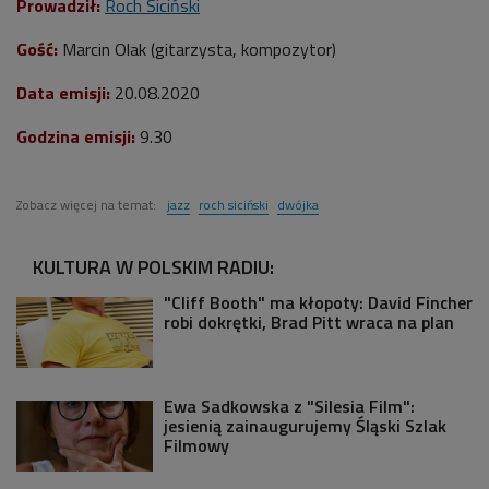
Prowadził:
Roch Siciński
Gość:
Marcin Olak
(gitarzysta, kompozytor
)
Data emisji:
20.08.2020
Godzina emisji:
9.30
Zobacz więcej na temat:
jazz
roch siciński
dwójka
KULTURA W POLSKIM RADIU:
"Cliff Booth" ma kłopoty: David Fincher
robi dokrętki, Brad Pitt wraca na plan
Ewa Sadkowska z "Silesia Film":
jesienią zainaugurujemy Śląski Szlak
Filmowy