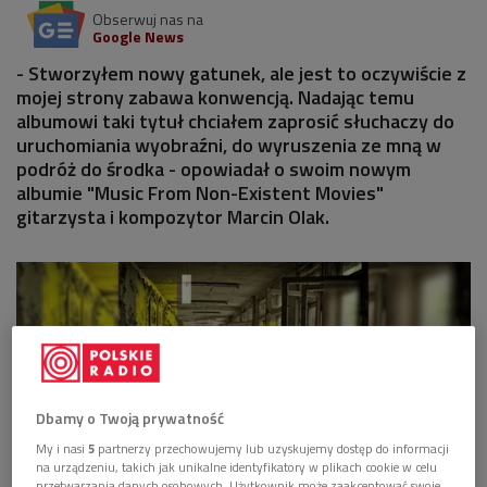
Obserwuj nas na
Google News
- Stworzyłem nowy gatunek, ale jest to oczywiście z
mojej strony zabawa konwencją. Nadając temu
albumowi taki tytuł chciałem zaprosić słuchaczy do
uruchomiania wyobraźni, do wyruszenia ze mną w
podróż do środka - opowiadał o swoim nowym
albumie "Music From Non-Existent Movies"
gitarzysta i kompozytor Marcin Olak.
Dbamy o Twoją prywatność
My i nasi
5
partnerzy przechowujemy lub uzyskujemy dostęp do informacji
na urządzeniu, takich jak unikalne identyfikatory w plikach cookie w celu
przetwarzania danych osobowych. Użytkownik może zaakceptować swoje