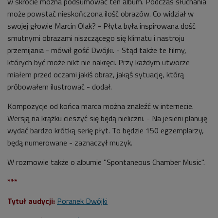
w skrócie można podsumować ten album. Podczas słuchania
może powstać nieskończona ilość obrazów. Co widział w
swojej głowie Marcin Olak? - Płyta była inspirowana dość
smutnymi obrazami niszczącego się klimatu i nastroju
przemijania - mówił gość Dwójki. - Stąd także te filmy,
których być może nikt nie nakręci. Przy każdym utworze
miałem przed oczami jakiś obraz, jakąś sytuację, którą
próbowałem ilustrować - dodał.
Kompozycje od końca marca można znaleźć w internecie.
Wersją na krążku cieszyć się będą nieliczni. - Na jesieni planuję
wydać bardzo krótką serię płyt. To będzie 150 egzemplarzy,
będą numerowane - zaznaczył muzyk.
W rozmowie także o albumie "Spontaneous Chamber Music".
***
Tytuł audycji:
Poranek Dwójki