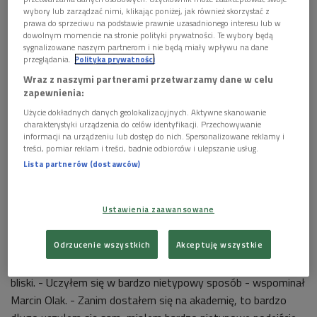
wybory lub zarządzać nimi, klikając poniżej, jak również skorzystać z
prawa do sprzeciwu na podstawie prawnie uzasadnionego interesu lub w
Okładka płyty
Foto: mat. promocyjne
dowolnym momencie na stronie polityki prywatności. Te wybory będą
sygnalizowane naszym partnerom i nie będą miały wpływu na dane
przeglądania.
Polityka prywatności
POSŁUCHAJ
Wraz z naszymi partnerami przetwarzamy dane w celu
zapewnienia:
Marcin Olak o muzyce do nieistniejących filmów
(Poranek Dwójki)
Użycie dokładnych danych geolokalizacyjnych. Aktywne skanowanie
10:52
charakterystyki urządzenia do celów identyfikacji. Przechowywanie
informacji na urządzeniu lub dostęp do nich. Spersonalizowane reklamy i
treści, pomiar reklam i treści, badnie odbiorców i ulepszanie usług.
Lista partnerów (dostawców)
Ustawienia zaawansowane
Chociaż z wykształcenia jest gitarzystą klasycznym, jego
ulubioną formą muzycznego wyrazu jest improwizacja. Ten
Odrzucenie wszystkich
Akceptuję wszystkie
sposób tworzenia od początku nauki gry był mu naturalnie
bliski. - Uczyłem się w bardzo nietypowy sposób - wspominał
Marcin Olak. - Zanim dostałem się na akademię, to bardzo