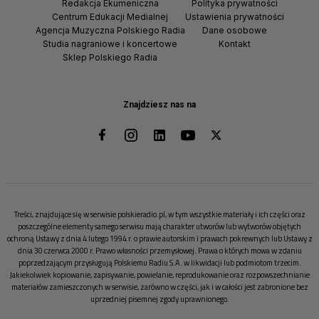
Redakcja Ekumeniczna
Polityka prywatności
Centrum Edukacji Medialnej
Ustawienia prywatności
Agencja Muzyczna Polskiego Radia
Dane osobowe
Studia nagraniowe i koncertowe
Kontakt
Sklep Polskiego Radia
Znajdziesz nas na
Treści, znajdujące się w serwisie polskieradio.pl, w tym wszystkie materiały i ich części oraz
poszczególne elementy samego serwisu mają charakter utworów lub wytworów objętych
ochroną Ustawy z dnia 4 lutego 1994 r. o prawie autorskim i prawach pokrewnych lub Ustawy z
dnia 30 czerwca 2000 r. Prawo własności przemysłowej. Prawa o których mowa w zdaniu
poprzedzającym przysługują Polskiemu Radiu S.A. w likwidacji lub podmiotom trzecim.
Jakiekolwiek kopiowanie, zapisywanie, powielanie, reprodukowanie oraz rozpowszechnianie
materiałów zamieszczonych w serwisie, zarówno w części, jak i w całości jest zabronione bez
uprzedniej pisemnej zgody uprawnionego.