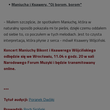
Maniucha i Ksawery, "Oj borom, borom"
- Miałem szczęście, że spotkałem Maniuchę, która w
naturalny sposób pokazała mi te pieśni, dzięki czemu oddałem
od siebie to, co poczułem w tych melodiach. Jest to czysta
interpretacja, która płynie z serca - mówił Ksawery Wójciński.
Koncert Maniuchy Bikont i Ksawerego Wójcińskiego
odbędzie się we Wrocławiu, 11.04 o godz. 20 w sali
Narodowego Forum Muzyki i będzie transmitowany
online.
***
Tytuł audycji:
Poranek Dwójki
Prowadził:
Roch Siciński