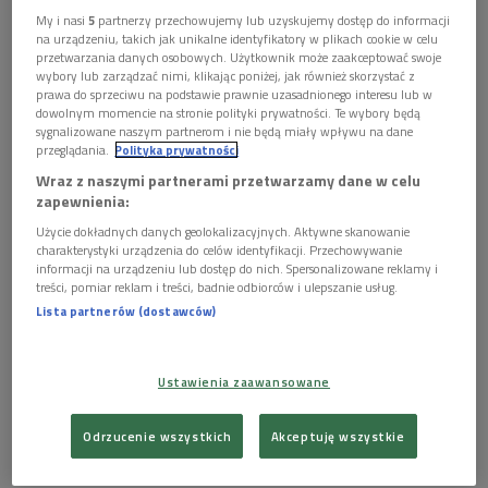
My i nasi
5
partnerzy przechowujemy lub uzyskujemy dostęp do informacji
Maniucha i Ksawery "Oj borom, borom...". Okładka płyty
Foto: mat. pras.
na urządzeniu, takich jak unikalne identyfikatory w plikach cookie w celu
przetwarzania danych osobowych. Użytkownik może zaakceptować swoje
wybory lub zarządzać nimi, klikając poniżej, jak również skorzystać z
POSŁUCHAJ
prawa do sprzeciwu na podstawie prawnie uzasadnionego interesu lub w
dowolnym momencie na stronie polityki prywatności. Te wybory będą
sygnalizowane naszym partnerom i nie będą miały wpływu na dane
Rozmowa z Maniuchą Bikont i Ksawerym Wójcińskim o
przeglądania.
Polityka prywatności
nowym projekcie (Poranek Dwójki)
Wraz z naszymi partnerami przetwarzamy dane w celu
12:38
zapewnienia:
Użycie dokładnych danych geolokalizacyjnych. Aktywne skanowanie
charakterystyki urządzenia do celów identyfikacji. Przechowywanie
informacji na urządzeniu lub dostęp do nich. Spersonalizowane reklamy i
treści, pomiar reklam i treści, badnie odbiorców i ulepszanie usług.
Lista partnerów (dostawców)
W "Poranku Dwójki" gościliśmy Maniuchę Bikont i Ksawerego
Wójcińskiego. Duet - poprzez połączenie jazzowej
Ustawienia zaawansowane
improwizacji z ginącymi pieśniami ukraińskiego Polesia -
odwzorowuje w swoich kompozycjach cykle przyrody i
Odrzucenie wszystkich
Akceptuję wszystkie
ludzkiego życia.