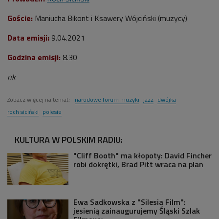
Goście:
Maniucha Bikont i Ksawery Wójciński (muzycy)
Data emisji:
9.04.2021
Godzina emisji:
8.30
nk
Zobacz więcej na temat:
narodowe forum muzyki
jazz
dwójka
roch siciński
polesie
KULTURA W POLSKIM RADIU:
"Cliff Booth" ma kłopoty: David Fincher
robi dokrętki, Brad Pitt wraca na plan
Ewa Sadkowska z "Silesia Film":
jesienią zainaugurujemy Śląski Szlak