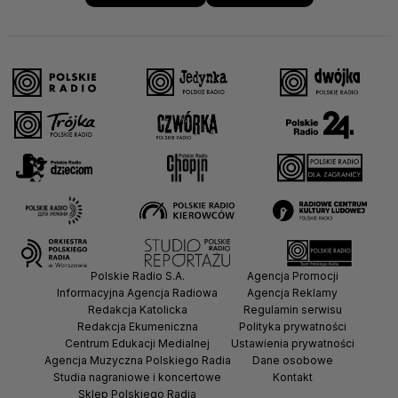
Polskie Radio S.A.
Agencja Promocji
Informacyjna Agencja Radiowa
Agencja Reklamy
Redakcja Katolicka
Regulamin serwisu
Redakcja Ekumeniczna
Polityka prywatności
Centrum Edukacji Medialnej
Ustawienia prywatności
Agencja Muzyczna Polskiego Radia
Dane osobowe
Studia nagraniowe i koncertowe
Kontakt
Sklep Polskiego Radia