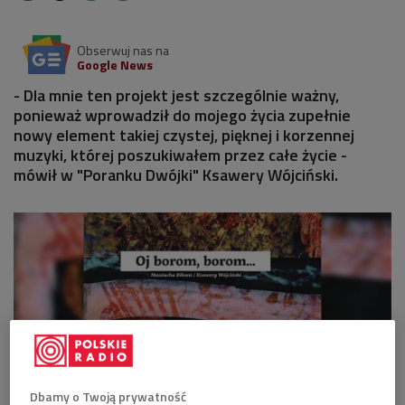
Obserwuj nas na
Google News
- Dla mnie ten projekt jest szczególnie ważny,
ponieważ wprowadził do mojego życia zupełnie
nowy element takiej czystej, pięknej i korzennej
muzyki, której poszukiwałem przez całe życie -
mówił w "Poranku Dwójki" Ksawery Wójciński.
Dbamy o Twoją prywatność