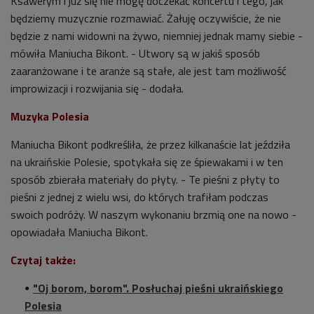
Ksawerym i już się nie mogę doczekać koncertu i tego, jak
będziemy muzycznie rozmawiać. Żałuję oczywiście, że nie
będzie z nami widowni na żywo, niemniej jednak mamy siebie -
mówiła Maniucha Bikont. - Utwory są w jakiś sposób
zaaranżowane i te aranże są stałe, ale jest tam możliwość
improwizacji i rozwijania się - dodała.
Muzyka Polesia
Maniucha Bikont podkreśliła, że przez kilkanaście lat jeździła
na ukraińskie Polesie, spotykała się ze śpiewakami i w ten
sposób zbierała materiały do płyty. - Te pieśni z płyty to
pieśni z jednej z wielu wsi, do których trafiłam podczas
swoich podróży. W naszym wykonaniu brzmią one na nowo -
opowiadała Maniucha Bikont.
Czytaj także:
"Oj borom, borom". Posłuchaj pieśni ukraińskiego
Polesia