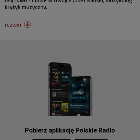
usynowił - mówił w Dwójce Józef Kański, muzykolog i
krytyk muzyczny.
rozwiń

Pobierz aplikację Polskie Radio