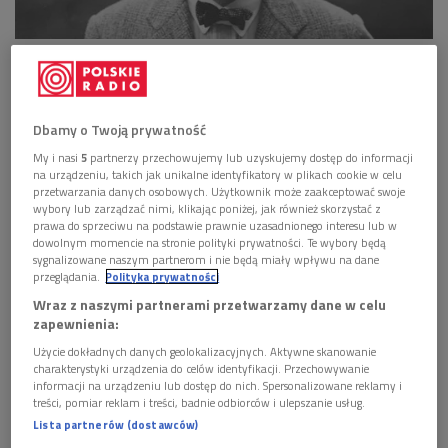
Adam Didur
Foto: NAC
Dbamy o Twoją prywatność
My i nasi
5
partnerzy przechowujemy lub uzyskujemy dostęp do informacji
na urządzeniu, takich jak unikalne identyfikatory w plikach cookie w celu
przetwarzania danych osobowych. Użytkownik może zaakceptować swoje
wybory lub zarządzać nimi, klikając poniżej, jak również skorzystać z
prawa do sprzeciwu na podstawie prawnie uzasadnionego interesu lub w
dowolnym momencie na stronie polityki prywatności. Te wybory będą
sygnalizowane naszym partnerom i nie będą miały wpływu na dane
przeglądania.
Polityka prywatności
Wraz z naszymi partnerami przetwarzamy dane w celu
zapewnienia:
Rafał Siwek i operowe arie na bas
Użycie dokładnych danych geolokalizacyjnych. Aktywne skanowanie
charakterystyki urządzenia do celów identyfikacji. Przechowywanie
informacji na urządzeniu lub dostęp do nich. Spersonalizowane reklamy i
treści, pomiar reklam i treści, badnie odbiorców i ulepszanie usług.
POSŁUCHAJ
Lista partnerów (dostawców)