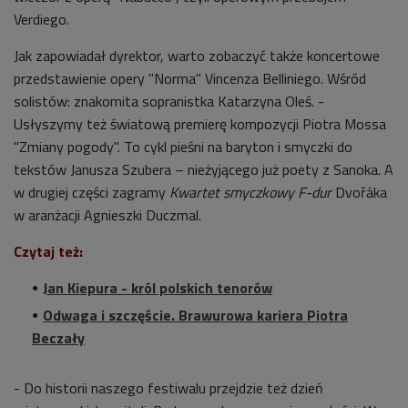
Verdiego.
Jak zapowiadał dyrektor, warto zobaczyć także koncertowe
przedstawienie opery "Norma" Vincenza Belliniego. Wśród
solistów: znakomita sopranistka Katarzyna Oleś. -
Usłyszymy też światową premierę kompozycji Piotra Mossa
"Zmiany pogody". To cykl pieśni na baryton i smyczki do
tekstów Janusza Szubera – nieżyjącego już poety z Sanoka. A
w drugiej części zagramy
Kwartet smyczkowy F-dur
Dvořáka
w aranżacji Agnieszki Duczmal.
Czytaj też:
Jan Kiepura - król polskich tenorów
Odwaga i szczęście. Brawurowa kariera Piotra
Beczały
- Do historii naszego festiwalu przejdzie też dzień