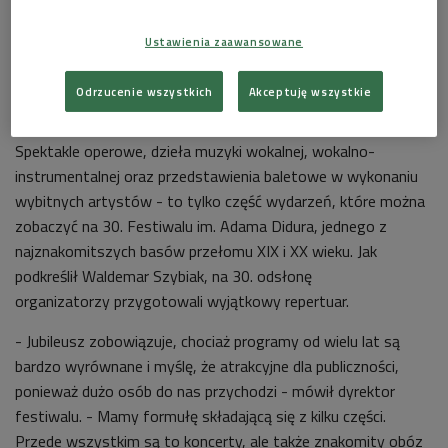
Waldemar Szybiak o Festiwalu im. Adama Didura
(Poranek Dwójki)
11:16
Ustawienia zaawansowane
Odrzucenie wszystkich
Akceptuję wszystkie
Spektakle operowe, dzieła muzyki wokalnej, wokalno-
instrumentalnej oraz przedstawienia baletowe w wykonaniu
wybitnych artystów - to tylko część wydarzeń, które można
zobaczyć na 30. F
estiwalu im. Adama Didura, jednego z
najznakomitszych basów przełomu XIX i XX wieku.
Jak
podkreślił Waldemar Szybiak, na 30. odsłonę
organizatorzy przygotowali wyjątkowy repertuar.
- Jubileusz zobowiązuje, chociaż programy od wielu lat są
bardzo wyrównane i myślę, że atrakcyjne dla publiczności,
ponieważ dużo osób do nas przychodzi - mówił dyrektor
festiwalu. - Mamy formułę składającą się z kilku części.
Przede wszystkim są to koncerty, ale także znakomity obóz