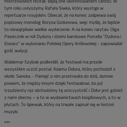
mistrzowskich recitali. Będą one ukoronowaniem całości. W
tym roku usłyszymy Rafała Siwka, który wystąpi w
repertuarze rosyjskim. Obiecał, że na koniec zaśpiewa swój
popisowy monolog Borysa Godunowa, więc myślę, że będzie
to niewątpliwie wielkie wydarzenie. A na koniec rarytas: Olga
Pasiecznik w roli Dydony i dzieło barokowe Purcella "Dydona i
Eneasz" w wykonaniu Polskiej Opery Królewskiej - zapowiadał
gość audycji.
Waldemar Szybiak podkreślił, że festiwal ma przede
wszystkim uczcić postać Adama Didura, który pochodził z
okolic Sanoka. - Pamięć o nim przetrwała do dziś, dumnie
powiem, że między innymi dzięki festiwalowi, bo już
trzydziesty raz obchodzimy tę uroczystość i Didur jest gdzieś
z nami obecny – a to w wydawnictwach książkowych, a to w
płytach. To śpiewak, który na trwałe zapisał się w historii
muzyki.
***