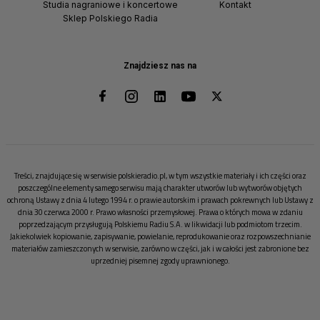
Studia nagraniowe i koncertowe
Kontakt
Sklep Polskiego Radia
Znajdziesz nas na
Treści, znajdujące się w serwisie polskieradio.pl, w tym wszystkie materiały i ich części oraz
poszczególne elementy samego serwisu mają charakter utworów lub wytworów objętych
ochroną Ustawy z dnia 4 lutego 1994 r. o prawie autorskim i prawach pokrewnych lub Ustawy z
dnia 30 czerwca 2000 r. Prawo własności przemysłowej. Prawa o których mowa w zdaniu
poprzedzającym przysługują Polskiemu Radiu S.A. w likwidacji lub podmiotom trzecim.
Jakiekolwiek kopiowanie, zapisywanie, powielanie, reprodukowanie oraz rozpowszechnianie
materiałów zamieszczonych w serwisie, zarówno w części, jak i w całości jest zabronione bez
uprzedniej pisemnej zgody uprawnionego.