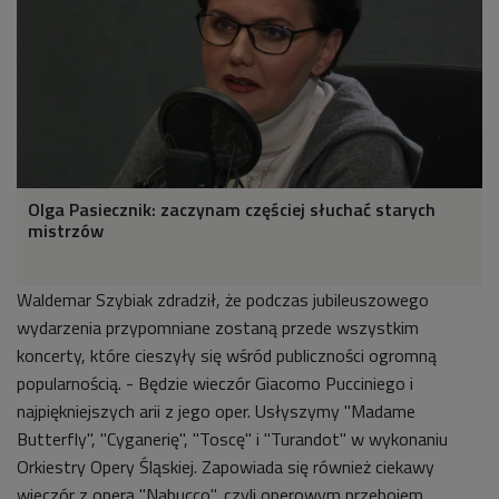
Olga Pasiecznik: zaczynam częściej słuchać starych
mistrzów
Waldemar Szybiak zdradził, że podczas jubileuszowego
wydarzenia przypomniane zostaną przede wszystkim
koncerty, które cieszyły się wśród publiczności ogromną
popularnością. - Będzie wieczór Giacomo Pucciniego i
najpiękniejszych arii z jego oper. Usłyszymy "Madame
Butterfly", "Cyganerię", "Toscę" i "Turandot" w wykonaniu
Orkiestry Opery Śląskiej. Zapowiada się również ciekawy
wieczór z operą "Nabucco", czyli operowym przebojem