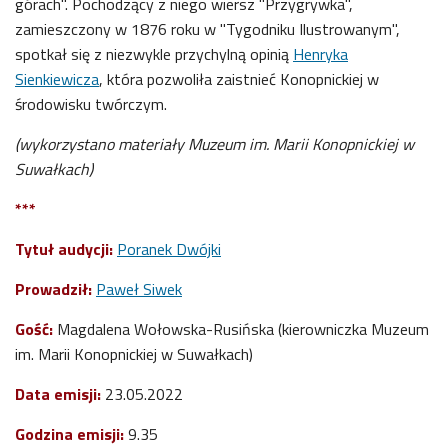
górach". Pochodzący z niego wiersz "Przygrywka",
zamieszczony w 1876 roku w "Tygodniku Ilustrowanym",
spotkał się z niezwykle przychylną opinią
Henryka
Sienkiewicza
, która pozwoliła zaistnieć Konopnickiej w
środowisku twórczym.
(wykorzystano materiały Muzeum im. Marii Konopnickiej w
Suwałkach)
***
Tytuł audycji:
Poranek Dwójki
Prowadził:
Paweł Siwek
Gość:
Magdalena Wołowska-Rusińska (kierowniczka Muzeum
im. Marii Konopnickiej w Suwałkach)
Data emisji:
23.05.2022
Godzina emisji:
9.35