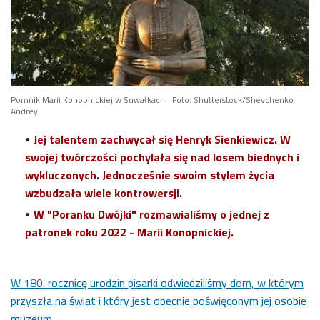
Pomnik Marii Konopnickiej w Suwałkach
Foto: Shutterstock/Shevchenko
Andrey
Jej talentem zachwycał się Henryk Sienkiewicz. W
swojej twórczości pochylała się nad losem biednych i
wykluczonych. Jednocześnie swoim stylem życia
wzbudzała wiele kontrowersji.
W "Poranku Dwójki" rozmawialiśmy o jednej z
patronek roku 2022 - Marii Konopnickiej.
W 180. rocznicę urodzin pisarki odwiedziliśmy dom, w którym
przyszła na świat i który jest obecnie poświęconym jej osobie
muzeum
.