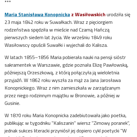
***
Maria Stanisława Konopnicka
z Wasiłowskich
urodziła się
23 maja 1842 roku w Suwałkach. Wraz z pięciorgiem
rodzeństwa spędziła w mieście nad Czarną Hańczą
pierwszych siedem lat życia. We wrześniu 1849 roku
Wasiłowscy opuścili Suwałki i wyjechali do Kalisza.
W latach 1855–1856 Maria pobierała nauki na pensji sióstr
sakramentek w Warszawie, gdzie poznała Elizę Pawłowską,
późniejszą Orzeszkową, z którą połączyła ją wieloletnia
przyjaźń. W 1862 roku wyszła za mąż za Jana Jarosława
Konopnickiego. Wraz z nim zamieszkała w zarządzanym
przez niego rodzinnym majątku w Bronowie, a później w
Gusinie.
W 1870 roku Maria Konopnicka zadebiutowała jako poetka,
publikując w tygodniku "Kaliszanin" wiersz "Zimowy poranek",
jednak sukces literacki przyniósł jej dopiero cykl poetycki "W