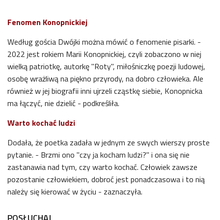
Fenomen Konopnickiej
Według gościa Dwójki można mówić o fenomenie pisarki
. -
2022 jest rokiem Marii Konopnickiej, czyli zobaczono w niej
wielką patriotkę, autorkę "Roty", miłośniczkę poezji ludowej,
osobę wrażliwą na piękno przyrody, na dobro człowieka. Ale
również w jej biografii inni ujrzeli cząstkę siebie, Konopnicka
ma łączyć, nie dzielić - podkreśliła.
Warto kochać ludzi
Dodała, że poetka zadała w jednym ze swych wierszy proste
pytanie. - Brzmi ono "czy ja kocham ludzi?" i ona się nie
zastanawia nad tym, czy warto kochać. Człowiek zawsze
pozostanie człowiekiem, dobroć jest ponadczasowa i to nią
należy się kierować w życiu - zaznaczyła
.
POSŁUCHAJ