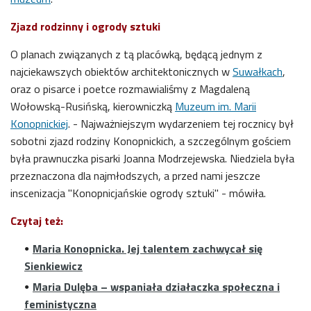
Zjazd rodzinny i ogrody sztuki
O planach związanych z tą placówką, będącą jednym z
najciekawszych obiektów architektonicznych w
Suwałkach
,
oraz o pisarce i poetce rozmawialiśmy z Magdaleną
Wołowską-Rusińską, kierowniczką
Muzeum im. Marii
Konopnickiej
. - Najważniejszym wydarzeniem tej rocznicy był
sobotni zjazd rodziny Konopnickich, a szczególnym gościem
była prawnuczka pisarki Joanna Modrzejewska. Niedziela była
przeznaczona dla najmłodszych, a przed nami jeszcze
inscenizacja "Konopnicjańskie ogrody sztuki" - mówiła.
Czytaj też:
Maria Konopnicka. Jej talentem zachwycał się
Sienkiewicz
Maria Dulęba – wspaniała działaczka społeczna i
feministyczna