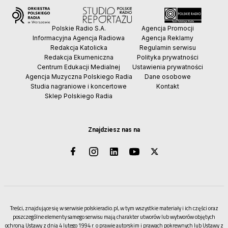
Polskie Radio S.A.
Agencja Promocji
Informacyjna Agencja Radiowa
Agencja Reklamy
Redakcja Katolicka
Regulamin serwisu
Redakcja Ekumeniczna
Polityka prywatności
Centrum Edukacji Medialnej
Ustawienia prywatności
Agencja Muzyczna Polskiego Radia
Dane osobowe
Studia nagraniowe i koncertowe
Kontakt
Sklep Polskiego Radia
Znajdziesz nas na
Treści, znajdujące się w serwisie polskieradio.pl, w tym wszystkie materiały i ich części oraz
poszczególne elementy samego serwisu mają charakter utworów lub wytworów objętych
ochroną Ustawy z dnia 4 lutego 1994 r. o prawie autorskim i prawach pokrewnych lub Ustawy z