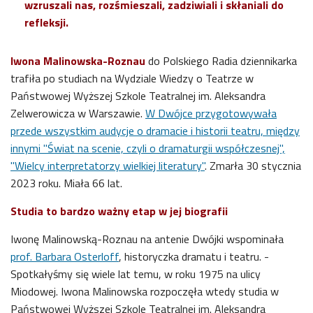
wzruszali nas, rozśmieszali, zadziwiali i skłaniali do
refleksji.
Iwona Malinowska-Roznau
d
o Polskiego Radia dziennikarka
trafiła po studiach na Wydziale Wiedzy o Teatrze w
Państwowej Wyższej Szkole Teatralnej im. Aleksandra
Zelwerowicza w Warszawie.
W Dwójce przygotowywała
przede wszystkim audycje o dramacie i historii teatru, między
innymi "Świat na scenie, czyli o dramaturgii współczesnej",
"Wielcy interpretatorzy wielkiej literatury"
. Zmarła 30 stycznia
2023 roku. Miała 66 lat.
Studia to bardzo ważny etap w jej biografii
Iwonę Malinowską-Roznau na antenie Dwójki wspominała
prof. Barbara Osterloff
, historyczka dramatu i teatru. -
Spotkałyśmy się wiele lat temu, w roku 1975 na ulicy
Miodowej. Iwona Malinowska rozpoczęła wtedy studia
w
Państwowej Wyższej Szkole Teatralnej im. Aleksandra