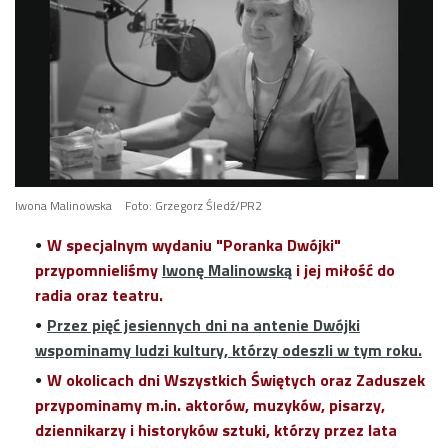
Iwona Malinowska
Foto: Grzegorz Śledź/PR2
W specjalnym wydaniu "Poranka Dwójki"
przypomnieliśmy
Iwonę Malinowską
i jej miłość do
radia oraz teatru.
Przez pięć jesiennych dni na antenie Dwójki
wspominamy ludzi kultury, którzy odeszli w tym roku.
W okolicach dni Wszystkich Świętych oraz Zaduszek
przypominamy m.in. aktorów, muzyków, pisarzy,
dziennikarzy i historyków sztuki, którzy przez lata