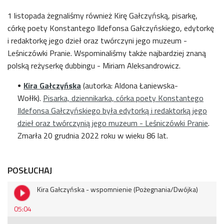
1 listopada żegnaliśmy również Kirę Gałczyńską, pisarkę,
córkę poety Konstantego Ildefonsa Gałczyńskiego, edytorkę
i redaktorkę jego dzieł oraz twórczyni jego muzeum -
Leśniczówki Pranie. Wspominaliśmy także najbardziej znaną
polską reżyserkę dubbingu - Miriam Aleksandrowicz.
Kira Gałczyńska
(
autorka:
Aldona Łaniewska-
Wołłk).
Pisarka, dziennikarka, córka poety Konstantego
Ildefonsa Gałczyńskiego była edytorką i redaktorką jego
dzieł oraz twórczynią jego muzeum - Leśniczówki Pranie
.
Zmarła 20 grudnia 2022 roku w wieku 86 lat.
POSŁUCHAJ
Kira Gałczyńska - wspomnienie (Pożegnania/Dwójka)
05:04