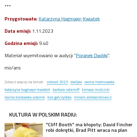
***
Przygotowała:
Katarzyna Hagmajer-Kwiatek
Data emisji:
1.11.2023
Godzina emisji:
9.40
Materiał wyemitowano w audycji "
Poranek Dwójki
".
mo/ans
Zobacz więcej na temat:
odeszli 2023
dwójka
iwona malinowska
katarzyna hagmajer-kwiatek
barbara osterloff
tomasz mościcki
hanna bielawska-adamik
kira gałczyńska
miriam aleksandrowicz
KULTURA W POLSKIM RADIU:
"Cliff Booth" ma kłopoty: David Fincher
robi dokrętki, Brad Pitt wraca na plan