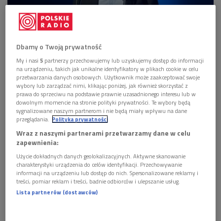
Podczas wywiadu w "Poranku Dwójki" Piotr Kędziorek mówił o swoim
Dbamy o Twoją prywatność
pomyśle na Program 2 i odpowiedzialności, którą czuje
Foto: PR
My i nasi
5
partnerzy przechowujemy lub uzyskujemy dostęp do informacji
Piotr Kędziorek pierwszy raz wystąpił publicznie w
na urządzeniu, takich jak unikalne identyfikatory w plikach cookie w celu
przetwarzania danych osobowych. Użytkownik może zaakceptować swoje
nowej roli - dyrektora radiowej Dwójki.
wybory lub zarządzać nimi, klikając poniżej, jak również skorzystać z
prawa do sprzeciwu na podstawie prawnie uzasadnionego interesu lub w
Podczas wywiadu w "Poranku Dwójki" mówił o swoim
dowolnym momencie na stronie polityki prywatności. Te wybory będą
pomyśle na stację i odpowiedzialności, którą czuje.
sygnalizowane naszym partnerom i nie będą miały wpływu na dane
przeglądania.
Polityka prywatności
Więcej pogłębionej publicystyki, muzyczny status
Wraz z naszymi partnerami przetwarzamy dane w celu
quo i powroty dziennikarzy związanych w przeszłości z
zapewnienia:
Programem 2 - takie konkrety padły z ust nowego
Użycie dokładnych danych geolokalizacyjnych. Aktywne skanowanie
szefa anteny.
charakterystyki urządzenia do celów identyfikacji. Przechowywanie
informacji na urządzeniu lub dostęp do nich. Spersonalizowane reklamy i
treści, pomiar reklam i treści, badnie odbiorców i ulepszanie usług.
Nowy szef Dwójki przez całe swoje zawodowe
Lista partnerów (dostawców)
życie
związany jest z Programem 2 i
Radiowym Centrum
Kultury Ludowej
,
którego był kierownikiem, a obecnie jest