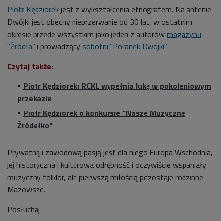
Piotr Kędziorek
jest z wykształcenia etnografem. Na antenie
Dwójki jest obecny nieprzerwanie od 30 lat, w ostatnim
okresie przede wszystkim jako jeden z autorów
magazynu
"Źródła"
i prowadzący
sobotni "Poranek Dwójki"
.
Czytaj także:
Piotr Kędziorek: RCKL wypełnia lukę w pokoleniowym
przekazie
Piotr Kędziorek o konkursie "Nasze Muzyczne
Źródełko"
Prywatną i zawodową pasją jest dla niego Europa Wschodnia,
jej historyczna i kulturowa odrębność i oczywiście wspaniały
muzyczny folklor, ale pierwszą miłością pozostaje rodzinne
Mazowsze.
Posłuchaj