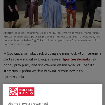
Aktorzy, od lewej: Katarzyna Lis, Michał Kurek, Ewa Makomaska, Marta Kurzak i
Krystian Modzelewski podczas próby dla mediów spektaklu "Otwórz oczy" na
podstawie opowiadań Olgi Tokarczuk, w reżyserii Igora Gorzkowskiego.
Foto:
PAP/ Szymon Pulcyn
– Opowiadania Tokarczuk wydają się mniej odkrytym terenem
dla teatru – mówił w Dwójce reżyser
Igor Gorzkowski
. Jak
dodał, przy pracy nad spektaklem ważna była "czułość dla
literatury" i próba wejścia w świat autorki bez jego
upraszczania.
Posłuchaj rozmowy w audycji "Poranek Dwójki" >>>
"Trzeba odnaleźć ducha"
Dbamy o Twoją prywatność