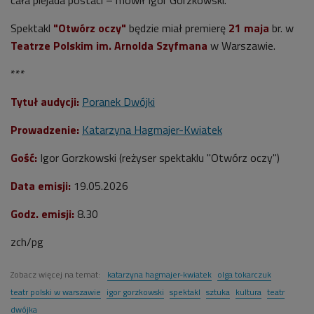
Spektakl
"Otwórz oczy"
będzie miał premierę
21 maja
br. w
Teatrze Polskim im. Arnolda Szyfmana
w Warszawie.
***
Tytuł audycji:
Poranek Dwójki
Prowadzenie:
Katarzyna Hagmajer-Kwiatek
Gość:
Igor Gorzkowski
(reżyser spektaklu "Otwórz oczy")
Data emisji:
19
.05.2026
Godz. emisji:
8.30
zch/pg
Zobacz więcej na temat:
katarzyna hagmajer-kwiatek
olga tokarczuk
teatr polski w warszawie
igor gorzkowski
spektakl
sztuka
kultura
teatr
dwójka