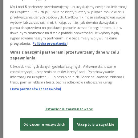
My i nasi
5
partnerzy przechowujemy lub uzyskujemy dostęp do informacji
Adaptację obu opowiadań przygotował
Irek Grin
. Dla Igora
na urządzeniu, takich jak unikalne identyfikatory w plikach cookie w celu
Gorzkowskiego była to sytuacja szczególna, bo – jak
przetwarzania danych osobowych. Użytkownik może zaakceptować swoje
wybory lub zarządzać nimi, klikając poniżej, jak również skorzystać z
przyznał – często sam adaptuje teksty, które później
prawa do sprzeciwu na podstawie prawnie uzasadnionego interesu lub w
reżyseruje. – Kiedy nie adaptuję sam tekstu, mogę
dowolnym momencie na stronie polityki prywatności. Te wybory będą
sygnalizowane naszym partnerom i nie będą miały wpływu na dane
skoncentrować się na tej drugiej części, czyli na stawianiu
przeglądania.
Polityka prywatności
spektaklu. Wydaje mi się, że założenie bycia blisko autorki
Wraz z naszymi partnerami przetwarzamy dane w celu
przyświeca tej adaptacji – przekonywał w
"Poranku Dwójki"
zapewnienia:
reżyser.
Użycie dokładnych danych geolokalizacyjnych. Aktywne skanowanie
charakterystyki urządzenia do celów identyfikacji. Przechowywanie
Podkreślał, on że proza
Olgi Tokarczuk
wymaga od teatru
informacji na urządzeniu lub dostęp do nich. Spersonalizowane reklamy i
znalezienia odpowiedniego języka. – Wiem, jak trudna jest
treści, pomiar reklam i treści, badnie odbiorców i ulepszanie usług.
Lista partnerów (dostawców)
adaptacja tej prozy. Ale jeżeli znajdzie się pomysł teatralny,
przełożenie narracji, to później okazuje się, że postacie są
bardzo wyraziste, a świat bardzo precyzyjnie skonstruowany.
Ustawienia zaawansowane
Trzeba tylko odnaleźć ducha – mówił Igor Gorzkowski.
Odrzucenie wszystkich
Akceptuję wszystkie