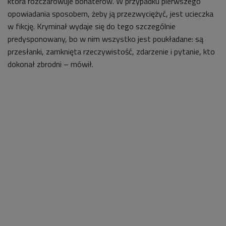
która rozczarowuje bohaterów. W przypadku pierwszego
opowiadania sposobem, żeby ją przezwyciężyć, jest ucieczka
w fikcję. Kryminał wydaje się do tego szczególnie
predysponowany, bo w nim wszystko jest poukładane: są
przesłanki, zamknięta rzeczywistość, zdarzenie i pytanie, kto
dokonał zbrodni – mówił.