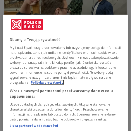
Dbamy o Twoją prywatność
My i nasi
5
partnerzy przechowujemy lub uzyskujemy dostęp do informacji
na urządzeniu, takich jak unikalne identyfikatory w plikach cookie w celu
- Bardzo się cieszę, że mamy słuchowiska z różnych rozgłośni. Część zgłasza
przetwarzania danych osobowych. Użytkownik może zaakceptować swoje
Teatr Polskiego Radia, część nasze anteny. Ten kalejdoskop jest cudowny -
wybory lub zarządzać nimi, klikając poniżej, jak również skorzystać z
mówił w Dwójce Adam Wojtyszko (na zdj. tyłem)
Foto: Krzysztof
Świeżak/PR
prawa do sprzeciwu na podstawie prawnie uzasadnionego interesu lub w
dowolnym momencie na stronie polityki prywatności. Te wybory będą
sygnalizowane naszym partnerom i nie będą miały wpływu na dane
>>>
Posłuchaj rozmowy w "Poranku Dwójki"
przeglądania.
Polityka prywatności
Te sceny nie mają ściany, a twórców i odbiorców dzielą często
Wraz z naszymi partnerami przetwarzamy dane w celu
zapewnienia:
setki kilometrów.
Teatr Polskiego Radia
i
Teatr Telewizji
Użycie dokładnych danych geolokalizacyjnych. Aktywne skanowanie
od dekad tworzą scenę dla naszej wyobraźni.
Robią
charakterystyki urządzenia do celów identyfikacji. Przechowywanie
to
dźwiękami, pauzą i obrazami.
Od 25 lat swoje spektakle
informacji na urządzeniu lub dostęp do nich. Spersonalizowane reklamy i
twórcy telewizyjni i radiowi prezentują na
Festiwalu "Dwa
treści, pomiar reklam i treści, badnie odbiorców i ulepszanie usług.
Lista partnerów (dostawców)
Teatry"
.