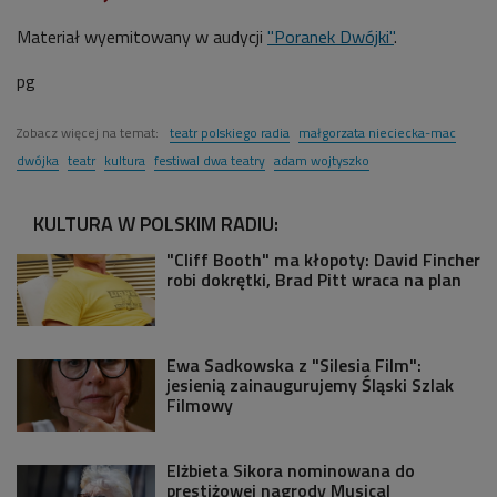
Materiał wyemitowany w audycji
"Poranek Dwójki"
.
pg
Zobacz więcej na temat:
teatr polskiego radia
małgorzata nieciecka-mac
dwójka
teatr
kultura
festiwal dwa teatry
adam wojtyszko
KULTURA W POLSKIM RADIU:
"Cliff Booth" ma kłopoty: David Fincher
robi dokrętki, Brad Pitt wraca na plan
Ewa Sadkowska z "Silesia Film":
jesienią zainaugurujemy Śląski Szlak
Filmowy
Elżbieta Sikora nominowana do
prestiżowej nagrody Musical