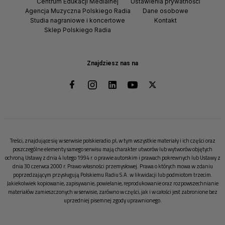
Centrum Edukacji Medialnej
Ustawienia prywatności
Agencja Muzyczna Polskiego Radia
Dane osobowe
Studia nagraniowe i koncertowe
Kontakt
Sklep Polskiego Radia
Znajdziesz nas na
Treści, znajdujące się w serwisie polskieradio.pl, w tym wszystkie materiały i ich części oraz
poszczególne elementy samego serwisu mają charakter utworów lub wytworów objętych
ochroną Ustawy z dnia 4 lutego 1994 r. o prawie autorskim i prawach pokrewnych lub Ustawy z
dnia 30 czerwca 2000 r. Prawo własności przemysłowej. Prawa o których mowa w zdaniu
poprzedzającym przysługują Polskiemu Radiu S.A. w likwidacji lub podmiotom trzecim.
Jakiekolwiek kopiowanie, zapisywanie, powielanie, reprodukowanie oraz rozpowszechnianie
materiałów zamieszczonych w serwisie, zarówno w części, jak i w całości jest zabronione bez
uprzedniej pisemnej zgody uprawnionego.