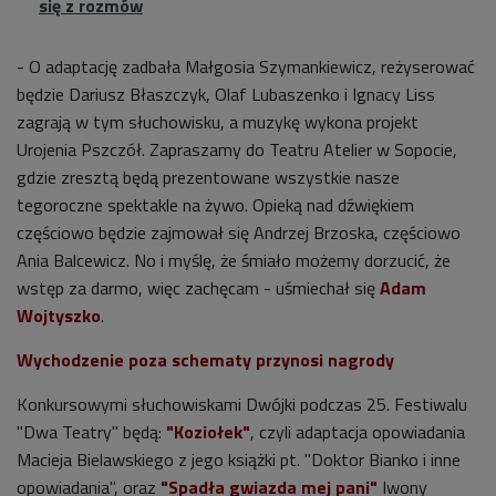
się z rozmów
- O adaptację
zadbała
Małgosia
Szymankiewicz
, reżyserować
będzie Dariusz Błaszczyk,
Olaf Lubaszenko i Ignacy Liss
zagrają w tym słuchowisku, a muzykę wykona projekt
Urojenia Pszczół. Zapraszamy do
Teatru Atelier w Sopocie,
gdzie zresztą będą prezentowane wszystkie nasze
tegoroczne spektakle na żywo. Opieką nad dźwiękiem
częściowo będzie zajmował się Andrzej Brzoska, częściowo
Ania Balcewicz. No i myślę, że śmiało możemy dorzucić, że
wstęp za darmo, więc zachęcam - uśmiechał się
Adam
Wojtyszko
.
Wychodzenie poza schematy przynosi nagrody
Konkursowymi słuchowiskami Dwójki podczas 25. Festiwalu
"Dwa Teatry" będą:
"Koziołek"
, czyli adaptacja opowiadania
Macieja Bielawskiego z jego książki pt. "Doktor Bianko i inne
opowiadania", oraz
"Spadła gwiazda mej pani"
Iwony