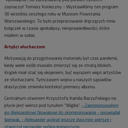
zaznaczył Tomasz Konieczny. - Wystawiliśmy ten program
30 września zeszłego roku w Muzeum Powstania
Warszawskiego. To było przepracowanie dręczących mnie
bolączek w czasie apokalipsy; niesprawiedliwości, które
miałem w sobie.
Artyści słuchaczom
Motywacją do przygotowania materiału był czas pandemii,
kiedy wiele osób musiało zmierzyć się ze stratą bliskich.
Krążek miał stać się ukojeniem, być wyrazem więzi artystów
ze słuchaczami. Tymczasem wojna u naszych sąsiadów
drastycznie zmieniła kontekst premiery albumu.
Centralnym utworem Krzysztofa Kamila Baczyńskiego na
płycie jest wiersz pod tytułem "Wigilia".
- Zaproponowałem
go Aleksandrowi Nowakowi do skomponowania - opowiadał
śpiewak. - Aleksander wybrał jeszcze dwa inne wiersze i
stworzył niezwykle spójną kompozycję.