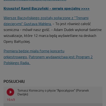
Krzysztof Kamil Baczyński - serwis specjalny >>>>
Wiersze Baczyńskiego zostały połączone z "Trenami
dziecięcymi" Gustava Mahlera.
- To jest również całość
sceniczna - mówił nasz gość. - Adam Dudek wykonał świetne
wizualizacje, które 12 marca będą wyświetlane na deskach
Opery Bałtyckiej.
Premiera będzie miała formę koncertu
orkiestrowego.
Patronem wydawnictwa jest Program 2
Polskiego Radia.
POSŁUCHAJ
Tomasz Konieczny o płycie "Apocalypse" (Poranek
Dwójki)
16:49