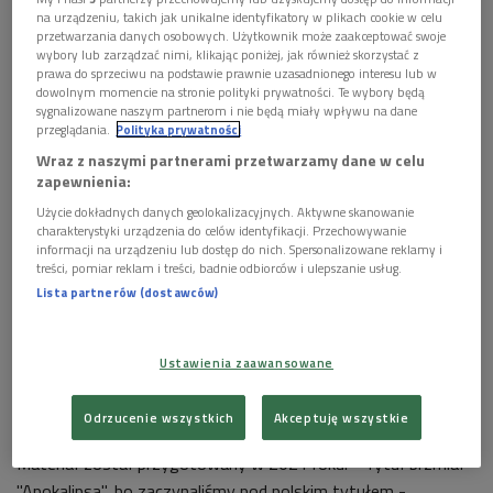
na urządzeniu, takich jak unikalne identyfikatory w plikach cookie w celu
przetwarzania danych osobowych. Użytkownik może zaakceptować swoje
wybory lub zarządzać nimi, klikając poniżej, jak również skorzystać z
prawa do sprzeciwu na podstawie prawnie uzasadnionego interesu lub w
dowolnym momencie na stronie polityki prywatności. Te wybory będą
Tomasz Konieczny
Foto: Igor Omulecki
sygnalizowane naszym partnerom i nie będą miały wpływu na dane
przeglądania.
Polityka prywatności
Sławna "Walkiria" Ryszarda Wagnera powraca na scenę Opery
Wraz z naszymi partnerami przetwarzamy dane w celu
Królewskiej w Kopenhadze. W roli Wotana usłyszymy
zapewnienia:
wybitnego bas-barytona Tomasza Koniecznego.
"Walkiria" to
Użycie dokładnych danych geolokalizacyjnych. Aktywne skanowanie
druga, po stanowiącym wstęp "Złocie Renu", część dramatu
charakterystyki urządzenia do celów identyfikacji. Przechowywanie
muzycznego "Pierścień Nibelunga" w trzech aktach.
informacji na urządzeniu lub dostęp do nich. Spersonalizowane reklamy i
treści, pomiar reklam i treści, badnie odbiorców i ulepszanie usług.
Premierowo w Operze Bałtyckiej
Lista partnerów (dostawców)
To jednak nie koniec artystycznych planów śpiewaka w
najbliższym czasie. W sobotę 12 marca, w samo południe
Ustawienia zaawansowane
Tomasz Konieczny zaprezentuje w Operze Bałtyckiej swoją
najnowszą płytę "Apocalypse".
Odrzucenie wszystkich
Akceptuję wszystkie
Materiał został przygotowany w 2021 roku. - Tytuł brzmiał
"Apokalipsa", bo zaczynaliśmy pod polskim tytułem -