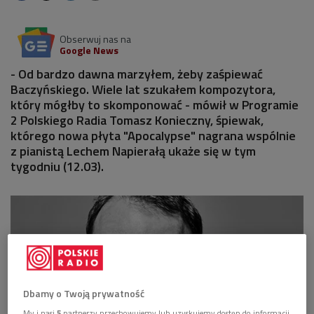
Obserwuj nas na
Google News
- Od bardzo dawna marzyłem, żeby zaśpiewać
Baczyńskiego. Wiele lat szukałem kompozytora,
który mógłby to skomponować - mówił w Programie
2 Polskiego Radia Tomasz Konieczny, śpiewak,
którego nowa płyta "Apocalypse" nagrana wspólnie
z pianistą Lechem Napierałą ukaże się w tym
tygodniu (12.03).
Dbamy o Twoją prywatność
My i nasi
5
partnerzy przechowujemy lub uzyskujemy dostęp do informacji