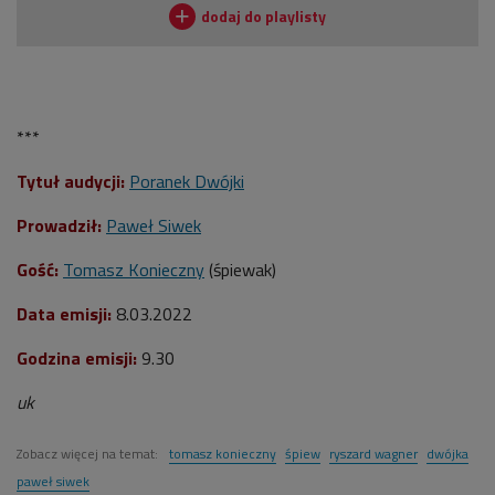
***
Tytuł audycji:
Poranek Dwójki
Prowadził:
Paweł Siwek
Gość:
Tomasz Konieczny
(śpiewak)
Data emisji:
8.03.2022
Godzina emisji:
9.30
uk
Zobacz więcej na temat:
tomasz konieczny
śpiew
ryszard wagner
dwójka
paweł siwek