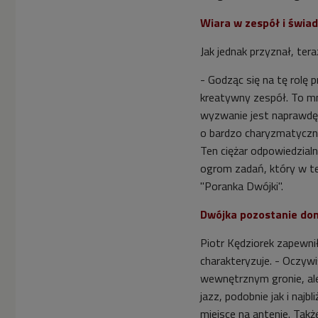
Wiara w zespół i świa
Jak jednak przyznał, tera
- Godząc się na tę rolę 
kreatywny zespół. To mn
wyzwanie jest naprawdę 
o bardzo charyzmatyczny
Ten ciężar odpowiedzialn
ogrom zadań, który w tej
"Poranka Dwójki".
Dwójka pozostanie do
Piotr Kędziorek zapewni
charakteryzuje. - Oczy
wewnętrznym gronie, ale
jazz, podobnie jak i najb
miejsce na antenie. Tak