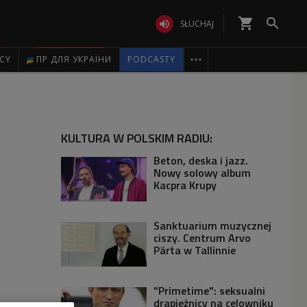
shopping_cart


SŁUCHAJ

ICY
ПР ДЛЯ УКРАЇНИ
PODCASTY
KULTURA W POLSKIM RADIU:
Beton, deska i jazz.
Nowy solowy album
Kacpra Krupy
Sanktuarium muzycznej
ciszy. Centrum Arvo
Pärta w Tallinnie
"Primetime": seksualni
drapieżnicy na celowniku