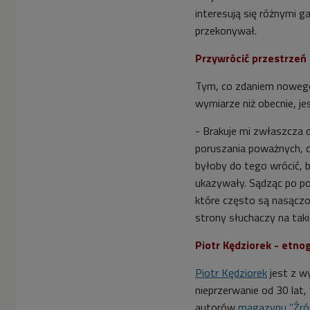
interesują się różnymi g
przekonywał.
Przywrócić przestrzeń
Tym, co zdaniem nowego
wymiarze niż obecnie, je
- Brakuje mi z
właszcza
poruszania poważnych, 
byłoby do tego wrócić, b
ukazywały. Sądząc po po
które często są nasącz
strony słuchaczy na tak
Piotr Kędziorek - etnog
Piotr Kędziorek
jest z w
nieprzerwanie od 30 lat
autorów
magazynu "Źró