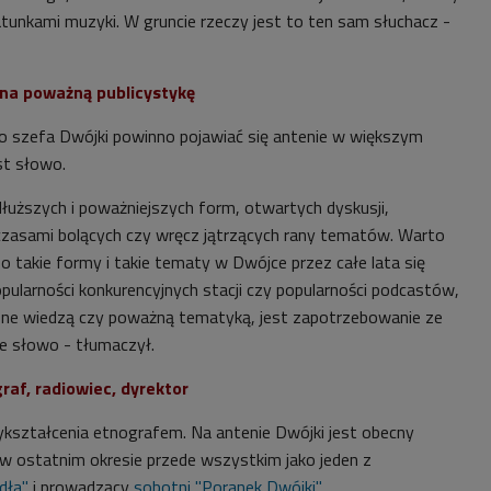
atunkami muzyki. W gruncie rzeczy jest to ten sam słuchacz -
 na poważną publicystykę
 szefa Dwójki powinno pojawiać się antenie w większym
st słowo.
dłuższych i poważniejszych form, otwartych dyskusji,
czasami bolących czy wręcz jątrzących rany tematów. Warto
o takie formy i takie tematy w Dwójce przez całe lata się
pularności konkurencyjnych stacji czy popularności podcastów,
one wiedzą czy poważną tematyką, jest zapotrzebowanie ze
ie słowo - tłumaczył.
raf, radiowiec, dyrektor
ykształcenia etnografem. Na antenie Dwójki jest obecny
, w ostatnim okresie przede wszystkim jako jeden z
dła"
i prowadzący
sobotni "Poranek Dwójki"
.