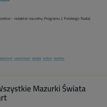
k
yrektor - redaktor naczelny Programu 2 Polskiego Radia
)
 kędziorek
paweł siwek
dwójka
kultura
dyrektor
szystkie Mazurki Świata
rt