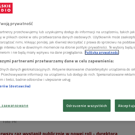
ktor naczelny Programu 2 Polskiego Radia.
Twoją prywatność
artnerzy przechowujemy lub uzyskujemy dostęp do informacji na urządzeniu, takich jak
ory w plikach cookie w celu przetwarzania danych osobowych. Użytkownik może zaakcep
arządzać nimi, klikając poniżej, jak również skorzystać z prawa do sprzeciwu na podsta
go interesu lub w dowolnym momencie na stronie polityki prywatności. Te wybory będą 
nerom i nie będą miały wpływu na dane przeglądania.
Polityka prywatności
szymi partnerami przetwarzamy dane w celu zapewnienia:
dnych danych geolokalizacyjnych. Aktywne skanowanie charakterystyki urządzenia do ce
i. Przechowywanie informacji na urządzeniu lub dostęp do nich. Spersonalizowane reklamy 
m i treści, badnie odbiorców i ulepszanie usług.
nerów (dostawców)
a zaawansowane
Odrzucenie wszystkich
Akceptuj
wójki" Piotr Kędziorek mówił o swoim pomyśle na Program 2 i
Foto: PR
erwszy raz wystąpił publicznie w nowej roli - dyrektora