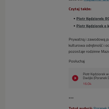
Czytaj także:
Piotr Kędziorek: 
Piotr Kędziorek o
Prywatną i zawodową pasj
kulturowa odrębność i oc
pozostaje rodzinne Maz
Posłuchaj
Piotr Kędziorek 
Dwójki (Poranek 
16:04
***
Tytuł audycji:
Poranek 