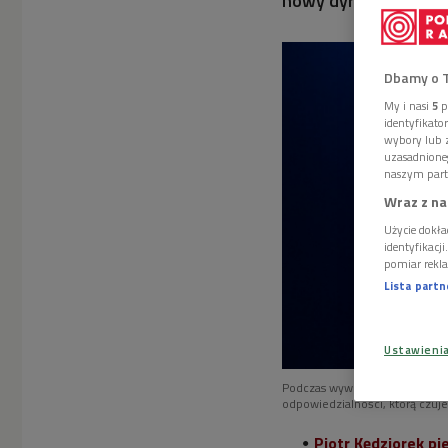
nowy dyrektor - reda
Dbamy o 
My i nasi
5
p
identyfikat
wybory lub z
uzasadnione
naszym part
Wraz z na
Użycie dokła
identyfikacj
pomiar rekla
Lista part
Ustawieni
Podczas wywiadu w "Poranku D
odpowiedzialności, którą czuje
Piotr Kędziorek pi