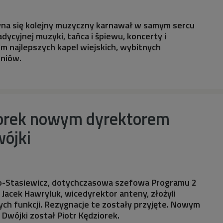
yna się kolejny muzyczny karnawał w samym sercu
dycyjnej muzyki, tańca i śpiewu, koncerty i
m najlepszych kapel wiejskich, wybitnych
zniów.
iorek nowym dyrektorem
wójki
o-Stasiewicz, dotychczasowa szefowa Programu 2
 Jacek Hawryluk, wicedyrektor anteny, złożyli
ych funkcji. Rezygnacje te zostały przyjęte. Nowym
Dwójki został Piotr Kędziorek.