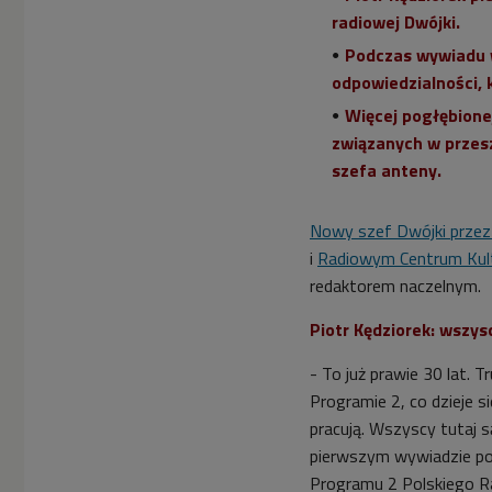
radiowej Dwójki.
Podczas wywiadu w
odpowiedzialności, k
Więcej pogłębionej
związanych w przes
szefa anteny.
Nowy szef Dwójki przez
i
Radiowym Centrum Kul
redaktorem naczelnym.
Piotr Kędziorek: wszy
- To już prawie 30 lat. T
Programie 2, co dzieje s
pracują. Wszyscy tutaj s
pierwszym wywiadzie po
Programu 2 Polskiego Ra