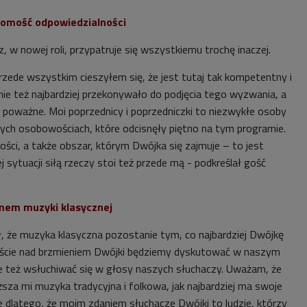
domość odpowiedzialności
z, w nowej roli, przypatruje się wszystkiemu trochę inaczej.
przede wszystkim cieszyłem się, że jest tutaj tak kompetentny i
ie też najbardziej przekonywało do podjęcia tego wyzwania, a
poważne. Moi poprzednicy i poprzedniczki to niezwykłe osoby
ch osobowościach, które odcisnęły piętno na tym programie.
ości, a także obszar, którym Dwójka się zajmuje – to jest
 sytuacji siłą rzeczy stoi też przede mą - podkreślał gość
mem muzyki klasycznej
ł, że muzyka klasyczna pozostanie tym, co najbardziej Dwójkę
wiście nad brzmieniem Dwójki będziemy dyskutować w naszym
 też wsłuchiwać się w głosy naszych słuchaczy. Uważam, że
liższa mi muzyka tradycyjna i folkowa, jak najbardziej ma swoje
że dlatego, że moim zdaniem słuchacze
Dwójki
to ludzie, którzy