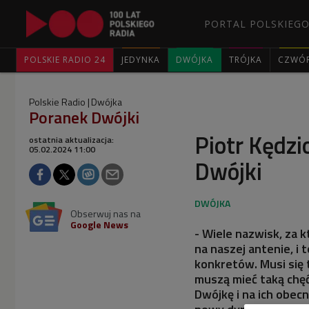
PORTAL POLSKIEGO
POLSKIE RADIO 24
JEDYNKA
DWÓJKA
TRÓJKA
CZWÓ
Polskie Radio
Dwójka
Poranek Dwójki
Piotr Kędzi
ostatnia aktualizacja:
05.02.2024 11:00
Dwójki
Obserwuj nas na
Google News
- Wiele nazwisk, za 
na naszej antenie, i 
konkretów. Musi się
muszą mieć taką chęć
Dwójkę i na ich obecn