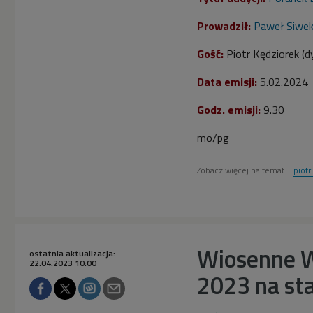
Prowadził:
Paweł Siwe
Gość:
Piotr Kędziorek (
d
Data emisji:
5.02.2024
Godz. emisji:
9.30
mo/pg
Zobacz więcej na temat:
piotr
Wiosenne W
ostatnia aktualizacja:
22.04.2023 10:00
2023 na sta