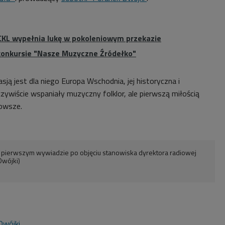
RCKL wypełnia lukę w pokoleniowym przekazie
 konkursie "Nasze Muzyczne Źródełko"
ą jest dla niego Europa Wschodnia, jej historyczna i
zywiście wspaniały muzyczny folklor, ale pierwszą miłością
owsze.
w pierwszym wywiadzie po objęciu stanowiska dyrektora radiowej
Dwójki)
Dwójki