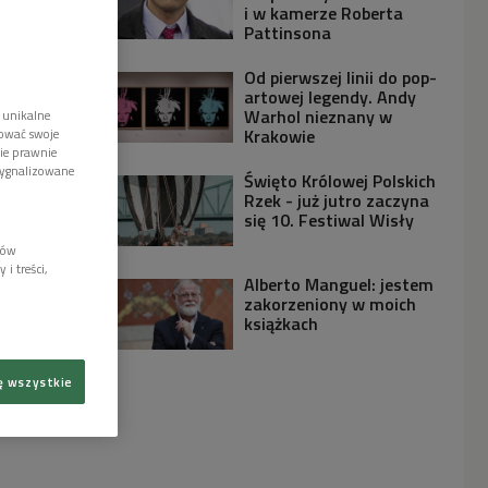
i w kamerze Roberta
Pattinsona
Od pierwszej linii do pop-
artowej legendy. Andy
Warhol nieznany w
 unikalne
Krakowie
tować swoje
wie prawnie
sygnalizowane
Święto Królowej Polskich
Rzek - już jutro zaczyna
się 10. Festiwal Wisły
lów
i treści,
Alberto Manguel: jestem
zakorzeniony w moich
książkach
ę wszystkie