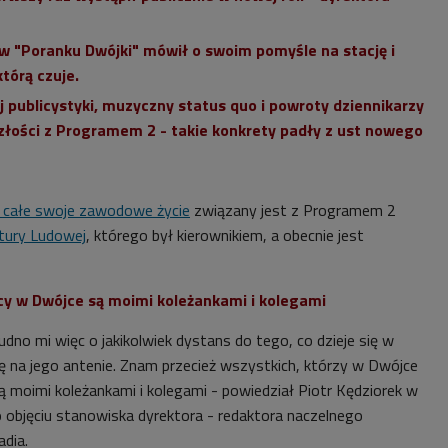
 "Poranku Dwójki" mówił o swoim pomyśle na stację i
tórą czuje.
 publicystyki, muzyczny status quo i powroty dziennikarzy
złości z Programem 2 - takie konkrety padły z ust nowego
 całe swoje zawodowe życie
związany jest z Programem 2
tury Ludowej
,
którego był kierownikiem, a obecnie jest
scy w Dwójce są moimi koleżankami i kolegami
rudno mi więc o jakikolwiek dystans do tego, co dzieje się w
ię na jego antenie. Znam przecież wszystkich, którzy w Dwójce
ą moimi koleżankami i kolegami - powiedział Piotr Kędziorek w
 objęciu stanowiska
dyrektora - redaktora naczelnego
dia.