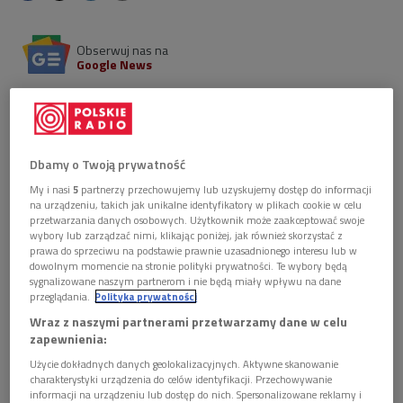
Obserwuj nas na
Google News
Niedzielną audycję z cyklu "Jest taki obraz"
poświęciliśmy pracom "Czarny kwadrat na białym tle"
oraz "Biały kwadrat na białym tle" Kazimierza
Malewicza.
Dbamy o Twoją prywatność
My i nasi
5
partnerzy przechowujemy lub uzyskujemy dostęp do informacji
1 plik
AUDIO
na urządzeniu, takich jak unikalne identyfikatory w plikach cookie w celu
przetwarzania danych osobowych. Użytkownik może zaakceptować swoje


14'43
wybory lub zarządzać nimi, klikając poniżej, jak również skorzystać z
prawa do sprzeciwu na podstawie prawnie uzasadnionego interesu lub w
Kwadrat jako symbol przewagi człowieka nad
dowolnym momencie na stronie polityki prywatności. Te wybory będą
sygnalizowane naszym partnerom i nie będą miały wpływu na dane
chaosem
przeglądania.
Polityka prywatności
Wraz z naszymi partnerami przetwarzamy dane w celu
zapewnienia:
Kazimierz Malewicz
(ur. 23 lutego 1879, zm. 15 maja 1935)
Użycie dokładnych danych geolokalizacyjnych. Aktywne skanowanie
był malarzem i teoretykiem sztuki polskiego pochodzenia,
charakterystyki urządzenia do celów identyfikacji. Przechowywanie
zaliczanym do rosyjskiej awangardy artystycznej. Wywarł
informacji na urządzeniu lub dostęp do nich. Spersonalizowane reklamy i