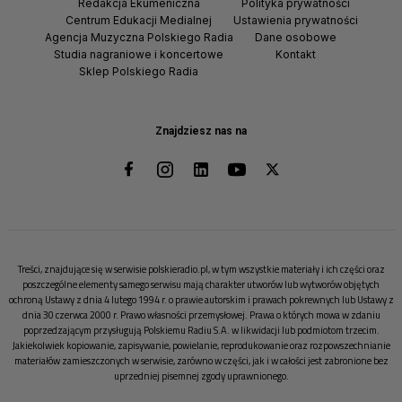
Redakcja Ekumeniczna
Polityka prywatności
Centrum Edukacji Medialnej
Ustawienia prywatności
Agencja Muzyczna Polskiego Radia
Dane osobowe
Studia nagraniowe i koncertowe
Kontakt
Sklep Polskiego Radia
Znajdziesz nas na
Treści, znajdujące się w serwisie polskieradio.pl, w tym wszystkie materiały i ich części oraz
poszczególne elementy samego serwisu mają charakter utworów lub wytworów objętych
ochroną Ustawy z dnia 4 lutego 1994 r. o prawie autorskim i prawach pokrewnych lub Ustawy z
dnia 30 czerwca 2000 r. Prawo własności przemysłowej. Prawa o których mowa w zdaniu
poprzedzającym przysługują Polskiemu Radiu S.A. w likwidacji lub podmiotom trzecim.
Jakiekolwiek kopiowanie, zapisywanie, powielanie, reprodukowanie oraz rozpowszechnianie
materiałów zamieszczonych w serwisie, zarówno w części, jak i w całości jest zabronione bez
uprzedniej pisemnej zgody uprawnionego.