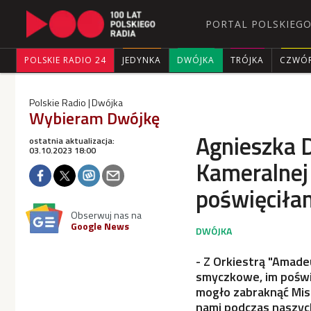
PORTAL POLSKIEGO
POLSKIE RADIO 24
JEDYNKA
DWÓJKA
TRÓJKA
CZWÓ
Polskie Radio
Dwójka
Wybieram Dwójkę
Agnieszka D
ostatnia aktualizacja:
03.10.2023 18:00
Kameralnej
poświęciłam
Obserwuj nas na
Google News
- Z Orkiestrą "Amade
smyczkowe, im poświ
mogło zabraknąć Misc
nami podczas naszych