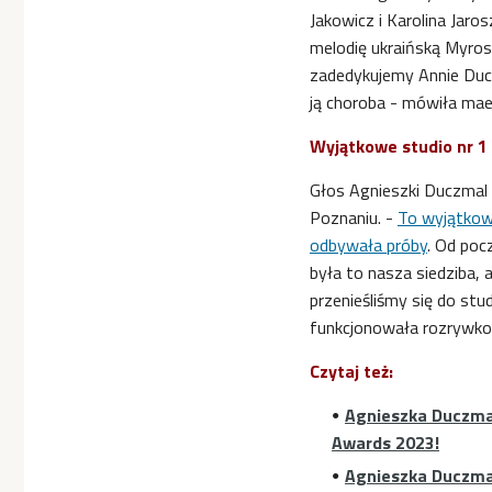
Jakowicz i Karolina Jar
melodię ukraińską Myros
zadedykujemy Annie Ducz
ją choroba - mówiła mae
Wyjątkowe studio nr 1
Głos Agnieszki Duczmal 
Poznaniu. -
To wyjątkowe
odbywała próby
. Od poc
była to nasza siedziba, 
przenieśliśmy się do stu
funkcjonowała rozrywko
Czytaj też:
Agnieszka Duczma
Awards 2023!
Agnieszka Duczma