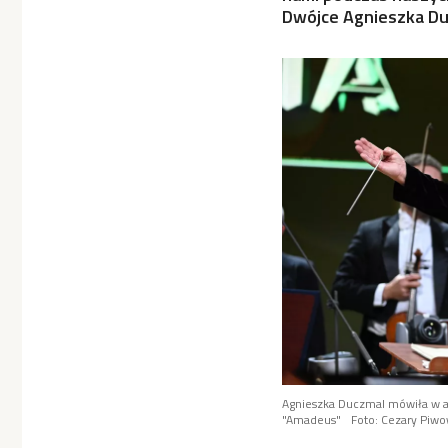
Dwójce Agnieszka Du
Agnieszka Duczmal mówiła w au
"Amadeus"
Foto: Cezary Piwo