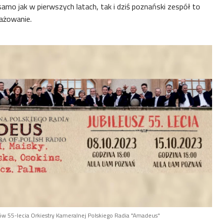
amo jak w pierwszych latach, tak i dziś poznański zespół to
gażowanie.
ów 55-lecia Orkiestry Kameralnej Polskiego Radia "Amadeus"