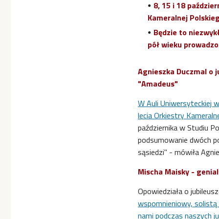
8, 15 i 18 paździe
Kameralnej Polskie
Będzie to niezwyk
pół wieku prowadzo
Agnieszka Duczmal o ju
"Amadeus"
W Auli Uniwersyteckiej 
lecia Orkiestry Kameral
października w Studiu P
podsumowanie dwóch pozn
sąsiedzi" - mówiła Agni
Mischa Maisky - genial
Opowiedziała o jubileus
wspomnieniowy, solistą b
nami podczas naszych ju