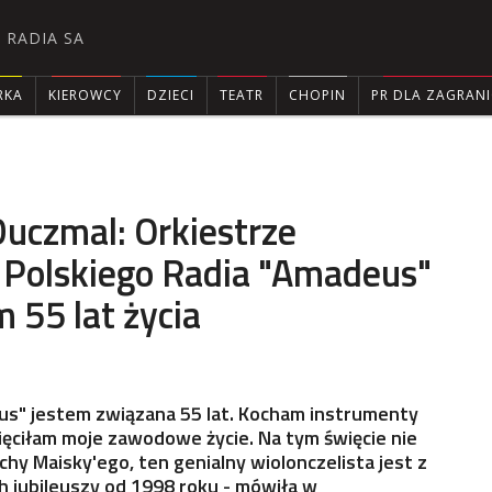
 RADIA SA
RKA
KIEROWCY
DZIECI
TEATR
CHOPIN
PR DLA ZAGRAN

uczmal: Orkiestrze
 Polskiego Radia "Amadeus"
 55 lat życia
us" jestem związana 55 lat. Kocham instrumenty
ęciłam moje zawodowe życie. Na tym święcie nie
hy Maisky'ego, ten genialny wiolonczelista jest z
 jubileuszy od 1998 roku - mówiła w