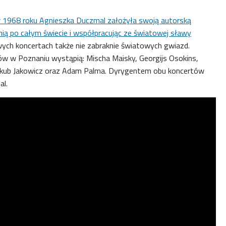
w 1968 roku Agnieszka Duczmal założyła swoją autorską
 nią po całym świecie i współpracując ze światowej sławy
owych koncertach także nie zabraknie światowych gwiazd.
w w Poznaniu wystąpią: Mischa Maisky, Georgijs Osokins,
Jakub Jakowicz oraz Adam Palma. Dyrygentem obu koncertów
al.