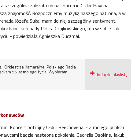
a szczególnie zależało mi na koncercie C-dur Haydna,
szą znajomość. Rozpoczniemy muzyką naszego patrona, a w
serenada Józefa Suka, mam do niej szczególny sentyment.
 ukochanej serenady Piotra Czajkowskiego, ma w sobie tak
yciu - powiedziała Agnieszka Duczmal.
l: Orkiestrze Kameralnej Polskiego Radia
ciłam 55 lat mojego życia (Wybieram
wykonawców
m.in.
Koncert potrójny C-dur Beethovena. - Z mojego punktu
awcami będzie następne pokolenie: Georgijs Osokins, Jakub