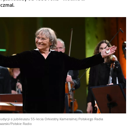
czmal.
dycji o jubileuszu 55-lecia Orkiestry Kameralnej Polskiego Radia
warski/Polskie Radio