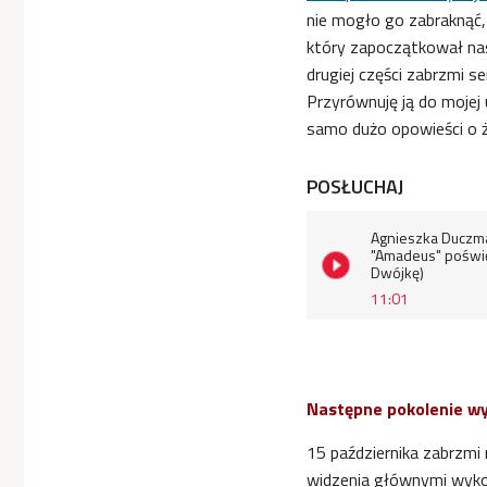
nie mogło go zabraknąć, 
który zapoczątkował na
drugiej części zabrzmi 
Przyrównuję ją do mojej
samo dużo opowieści o ż
POSŁUCHAJ
Agnieszka Duczma
"Amadeus" poświę
Dwójkę)
11:01
Następne pokolenie 
15 października zabrzmi 
widzenia głównymi wykon