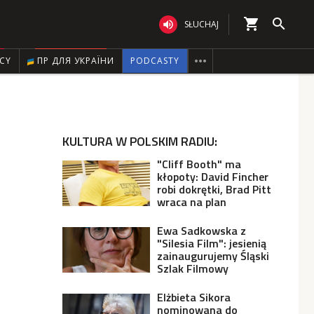
shopping_cart


SŁUCHAJ

ICY
ПР ДЛЯ УКРАЇНИ
PODCASTY
KULTURA W POLSKIM RADIU:
"Cliff Booth" ma
kłopoty: David Fincher
robi dokrętki, Brad Pitt
wraca na plan
Ewa Sadkowska z
"Silesia Film": jesienią
zainaugurujemy Śląski
Szlak Filmowy
Elżbieta Sikora
nominowana do