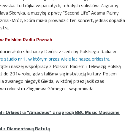
oszewska. To trójka wspaniałych, młodych solistów. Zagramy
lava Skoryka, a muzykę z płyty "Second Life" Adama Palmy
mal-Mróz, która miała prowadzić ten koncert, jednak dopadła
stra.
 w Polskim Radiu Poznań
docierał do słuchaczy Dwójki z siedziby Polskiego Radia w
 studio nr 1, w którym przez wiele lat nasza orkiestra
zątku naszej współpracy z Polskim Radiem i Telewizją Polską
aż do 2014 roku, gdy staliśmy się instytucją kultury. Potem
dia zwanego niegdyś Giełda, w której przez jakiś czas
wa orkiestra Zbigniewa Górnego - wspominała.
l i Orkiestra "Amadeus" z nagrodą BBC Music Magazine
l z Diamentową Batutą