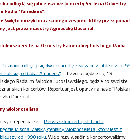
rnika odbędą się jubileuszowe koncerty 55-lecia Orkiestry
go Radia "Amadeus".
łe święto muzyki oraz samego zespołu, który przez ponad
ny jest przez maestrę Agnieszkę Duczmal.
bileuszu 55-lecia Orkiestry Kameralnej Polskiego Radia
w Poznaniu odbędą się dwa koncerty związane z jubileuszem 55-
nej Polskiego Radia "Amadeus"
. - Trzeci odbędzie się 18
olskiego Radia im. Witolda Lutosławskiego, będzie to swoiste
ańskich koncertów. Repertuar jest oparty na haśle "Polska i
eszka Duczmal.
ny wiolonczelista
zowym repertuarze. -
Pierwszy koncert jest trochę
ędzie Mischa Maisky, genialny wiolonczelista, który jest z
bileuszy od 1998 roku
. Wiele razy wspólnie koncertowaliśmy,