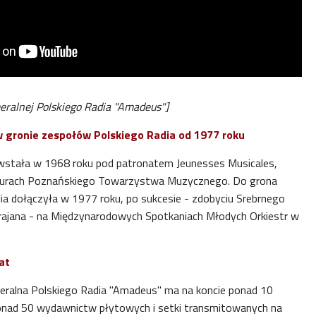
eralnej Polskiego Radia "Amadeus"]
 gronie zespołów Polskiego Radia od 1977 roku
wstała w 1968 roku pod patronatem Jeunesses Musicales,
ukturach Poznańskiego Towarzystwa Muzycznego. Do grona
a dołączyła w 1977 roku, po sukcesie - zdobyciu Srebrnego
rajana - na Międzynarodowych Spotkaniach Młodych Orkiestr w
at
eralna Polskiego Radia "Amadeus"
ma na koncie ponad 10
ponad 50 wydawnictw płytowych i setki transmitowanych na