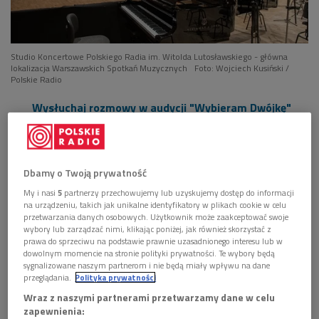
Studio Koncertowe Polskiego Radia im. Witolda Lutosławskiego - główna
lokalizacja Warszawskich Spotkań Muzycznych
Foto: Wojciech Kusiński /
Polskie Radio
Wysłuchaj rozmowy w audycji "Wybieram Dwójkę"
<<<
Organizatorzy uczczą czterdziestolecie festiwalu konferencją
naukową i wieczorem dyskusyjnym, które odbędą się w
Dbamy o Twoją prywatność
Uniwersytecie Muzycznym Fryderyka Chopina przy Okólniku.
My i nasi
5
partnerzy przechowujemy lub uzyskujemy dostęp do informacji
na urządzeniu, takich jak unikalne identyfikatory w plikach cookie w celu
Najpierw odbędzie się popołudnie z referatami, a później panel
przetwarzania danych osobowych. Użytkownik może zaakceptować swoje
dyskusyjny z udziałem gości i członków rady programowej.
wybory lub zarządzać nimi, klikając poniżej, jak również skorzystać z
Pojawią się też spojrzenia wstecz i refleksje o historii
prawa do sprzeciwu na podstawie prawnie uzasadnionego interesu lub w
dowolnym momencie na stronie polityki prywatności. Te wybory będą
festiwalu.
sygnalizowane naszym partnerom i nie będą miały wpływu na dane
przeglądania.
Polityka prywatności
- Będą też osoby, które pamiętają początki
Warszawskich
Wraz z naszymi partnerami przetwarzamy dane w celu
Spotkań Muzycznych
jeszcze lepiej ode mnie. Warto
zapewnienia: