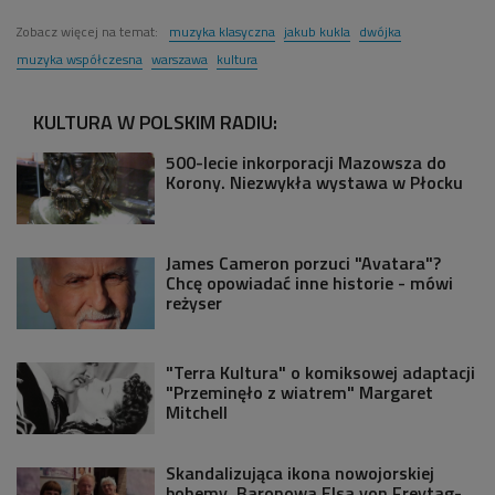
Zobacz więcej na temat:
muzyka klasyczna
jakub kukla
dwójka
muzyka współczesna
warszawa
kultura
KULTURA W POLSKIM RADIU:
500-lecie inkorporacji Mazowsza do
Korony. Niezwykła wystawa w Płocku
James Cameron porzuci "Avatara"?
Chcę opowiadać inne historie - mówi
reżyser
"Terra Kultura" o komiksowej adaptacji
"Przeminęło z wiatrem" Margaret
Mitchell
Skandalizująca ikona nowojorskiej
bohemy. Baronowa Elsa von Freytag-