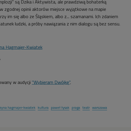
plozji" są Dzika i Aktywista, ale prawdziwą bohaterką
 w zgodnej opinii aktorów miejsce wyjątkowe na mapie
rzy im się albo ze Śląskiem, albo z... szamanami. Ich zdaniem
atunek ludzki, a próby nawiązania z nim dialogu są bez sensu.
na Hagmajer-Kwiatek
5
owany w audycji
"Wybieram Dwójkę"
.
rzyna hagmajer-kwiatek
kultura
paweł łysak
praga
teatr
warszawa