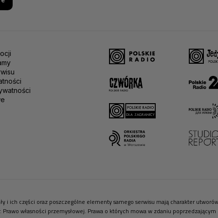
re
ocji
amy
rwisu
atności
ywatności
we
riały i ich części oraz poszczególne elementy samego serwisu mają charakter utwor
r. Prawo własności przemysłowej. Prawa o których mowa w zdaniu poprzedzającym pr