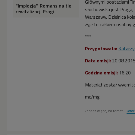
Głównymi postaciami "Im
"Implozja". Romans na tle
słuchowiska jest Praga,
rewitalizacji Pragi
Warszawy. Dzielnica koja
żyje tu całkiem osobny g
***
Przygotowała:
Katarzy
Data emisji:
20.08.201
Godzina emisji:
16.20
Materiał został wyemit
mc/mg
Zobacz więcej na temat:
kata