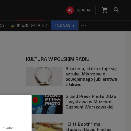
shopping_cart


SŁUCHAJ

ICY
ПР ДЛЯ УКРАЇНИ
PODCASTY
KULTURA W POLSKIM RADIU:
Biżuteria, która staje się
sztuką. Mistrzowie
powojennego jubilerstwa
z Gliwic
Grand Press Photo 2026
- wystawa w Muzeum
Gazowni Warszawskiej
"Cliff Booth" ma
 unikalne
kłopoty: David Fincher