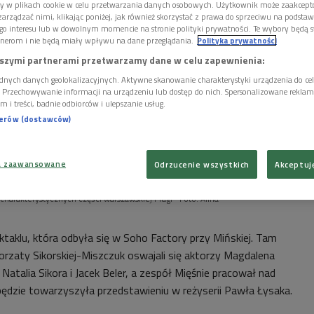
ory w plikach cookie w celu przetwarzania danych osobowych. Użytkownik może zaakcep
arządzać nimi, klikając poniżej, jak również skorzystać z prawa do sprzeciwu na podsta
go interesu lub w dowolnym momencie na stronie polityki prywatności. Te wybory będą 
nerom i nie będą miały wpływu na dane przeglądania.
Polityka prywatności
szymi partnerami przetwarzamy dane w celu zapewnienia:
dnych danych geolokalizacyjnych. Aktywne skanowanie charakterystyki urządzenia do ce
i. Przechowywanie informacji na urządzeniu lub dostęp do nich. Spersonalizowane reklamy 
m i treści, badnie odbiorców i ulepszanie usług.
nerów (dostawców)
a zaawansowane
Odrzucenie wszystkich
Akceptuj
j charakterystycznych części warszawskiej Pragi
Foto: Alina
ktaklu, która odbyła się w Soho Factory przy Mińskiej. Tam
rzaty Sikorskiej-Miszczuk oswajali się aktorzy Magdalena
, Natalia Sikora i Jacek Beler, a zespół Mięśnie pracował nad
ędzie towarzyszyła przedstawieniu w reżyserii Pawła Łysaka.