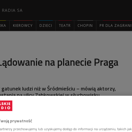
 RADIA SA
RKA
KIEROWCY
DZIECI
TEATR
CHOPIN
PR DLA ZAGRAN

 Lądowanie na planecie Praga
y gatunek ludzi niż w Śródmieściu – mówią aktorzy,
ystąpią na ulicy Ząbkowskiej w słuchowisku
 przez Dwójkę.
Twoją prywatność
artnerzy przechowujemy lub uzyskujemy dostęp do informacji na urządzeniu, takich jak