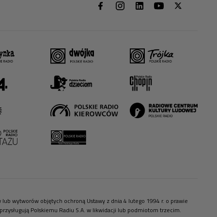
ów lub wytworów objętych ochroną Ustawy z dnia 4 lutego 1994 r. o prawie
zysługują Polskiemu Radiu S.A. w likwidacji lub podmiotom trzecim.