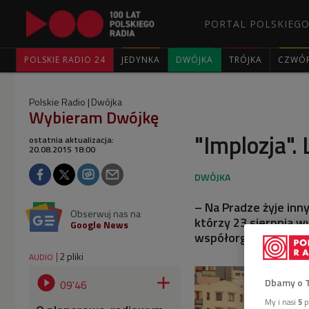
PORTAL POLSKIEGO
POLSKIE RADIO 24
JEDYNKA
DWÓJKA
TRÓJKA
CZWÓ
Polskie Radio
Dwójka
Wybieram Dwójkę
"Implozja".
ostatnia aktualizacja:
20.08.2015 18:00
– Na Pradze żyje inn
Obserwuj nas na
którzy 23 sierpnia w
Google News
współorganizowanym
2 pliki
AUDIO


Dbamy o 
09'46
My i nasi
5
p