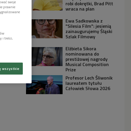
tować swoje
robi dokrętki, Brad Pitt
wie prawnie
wraca na plan
sygnalizowane
Ewa Sadkowska z
"Silesia Film": jesienią
zainaugurujemy Śląski
lów
Szlak Filmowy
i treści,
Elżbieta Sikora
nominowana do
prestiżowej nagrody
Musical Composition
ę wszystkie
Prize
Profesor Lech Śliwonik
laureatem tytułu
Człowiek Słowa 2026