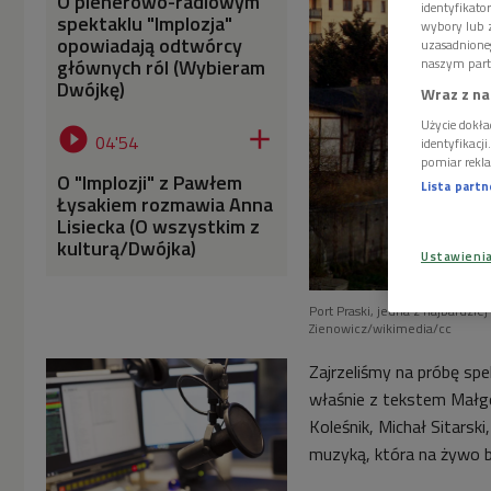
O plenerowo-radiowym
identyfikat
spektaklu "Implozja"
wybory lub z
opowiadają odtwórcy
uzasadnione
głównych ról (Wybieram
naszym part
Dwójkę)
Wraz z na
Użycie dokła


04'54
identyfikacj
pomiar rekla
O "Implozji" z Pawłem
Lista part
Łysakiem rozmawia Anna
Lisiecka (O wszystkim z
kulturą/Dwójka)
Ustawieni
Port Praski, jedna z najbardzie
Zienowicz/wikimedia/cc
Zajrzeliśmy na próbę spe
właśnie z tekstem Małgo
Koleśnik, Michał Sitarski
muzyką, która na żywo b