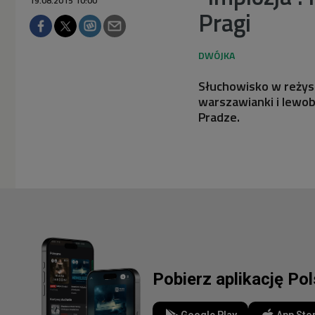
19.08.2015 10:00
Pragi
Słuchowisko w reżyse
warszawianki i lewo
Pradze.
Pobierz aplikację Po