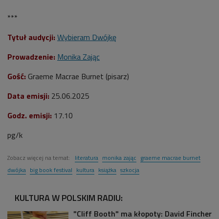
***
Tytuł audycji:
Wybieram Dwójkę
Prowadzenie:
Monika Zając
Gość:
Graeme Macrae Burnet (pisarz)
Data emisji:
25.06.2025
Godz. emisji:
17.10
pg/k
Zobacz więcej na temat:
literatura
monika zając
graeme macrae burnet
dwójka
big book festival
kultura
książka
szkocja
KULTURA W POLSKIM RADIU:
"Cliff Booth" ma kłopoty: David Fincher