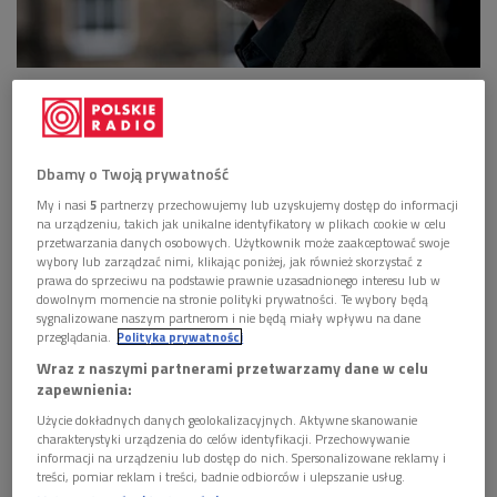
Graeme Macrae Burnet jest autorem nominowanych do Nagrody Bookera
książek "Studium przypadku" i "Jego krwawe zamiary"
Foto: PAP/Photoshot
>>>
Wejdź na podcasty.polskieradio.pl i posłuchaj audycji
Dbamy o Twoją prywatność
Autor nominowanych do Nagrody Bookera powieści "Studium
My i nasi
5
partnerzy przechowujemy lub uzyskujemy dostęp do informacji
przypadku" i "Jego krwawe zamiary" gościł niedawno w
na urządzeniu, takich jak unikalne identyfikatory w plikach cookie w celu
przetwarzania danych osobowych. Użytkownik może zaakceptować swoje
Warszawie
podczas Big Book Festivalu
. W swoich książkach
wybory lub zarządzać nimi, klikając poniżej, jak również skorzystać z
Graeme Macrae Burnet
lubi bawić się różnymi gatunkami,
prawa do sprzeciwu na podstawie prawnie uzasadnionego interesu lub w
dowolnym momencie na stronie polityki prywatności. Te wybory będą
mylić tropy, łączyć postaci fikcyjne z realnymi, sugerować
sygnalizowane naszym partnerom i nie będą miały wpływu na dane
czytelnikowi wprost, że ma do czynienia z opisem
przeglądania.
Polityka prywatności
prawdziwych wydarzeń…
Wraz z naszymi partnerami przetwarzamy dane w celu
zapewnienia:
Graeme Macrae Burnet zasiewa w czytelniku niepewność
Użycie dokładnych danych geolokalizacyjnych. Aktywne skanowanie
charakterystyki urządzenia do celów identyfikacji. Przechowywanie
- To zabawne, ale moją poprzednią książkę, która ukazała się
informacji na urządzeniu lub dostęp do nich. Spersonalizowane reklamy i
po polsku jako "Jego krwawe zamiary", ktoś okrzyknął
treści, pomiar reklam i treści, badnie odbiorców i ulepszanie usług.