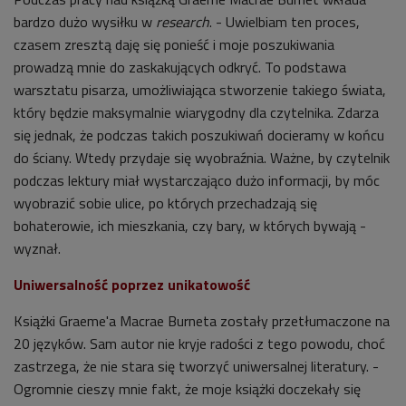
bardzo dużo wysiłku w
research
. - Uwielbiam ten proces,
czasem zresztą daję się ponieść i moje poszukiwania
prowadzą mnie do zaskakujących odkryć. To podstawa
warsztatu pisarza, umożliwiająca stworzenie takiego świata,
który będzie maksymalnie wiarygodny dla czytelnika. Zdarza
się jednak, że podczas takich poszukiwań docieramy w końcu
do ściany. Wtedy przydaje się wyobraźnia. Ważne, by czytelnik
podczas lektury miał wystarczająco dużo informacji, by móc
wyobrazić sobie ulice, po których przechadzają się
bohaterowie, ich mieszkania, czy bary, w których bywają -
wyznał.
Uniwersalność poprzez unikatowość
Książki Graeme'a Macrae Burneta zostały przetłumaczone na
20 języków.
Sam autor nie kryje radości z tego powodu, choć
zastrzega, że nie stara się tworzyć uniwersalnej
literatury. -
Ogromnie cieszy mnie fakt, że moje książki doczekały się