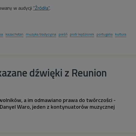
owany w audycji
"Źródła"
.
pa
kazachstan
muzyka tradycyjna
pieśń
piotr kędziorek
portugalia
kultura
kazane dźwięki z Reunion
wolników, a im odmawiano prawa do twórczości -
Danyel Waro, jeden z kontynuatorów muzycznej