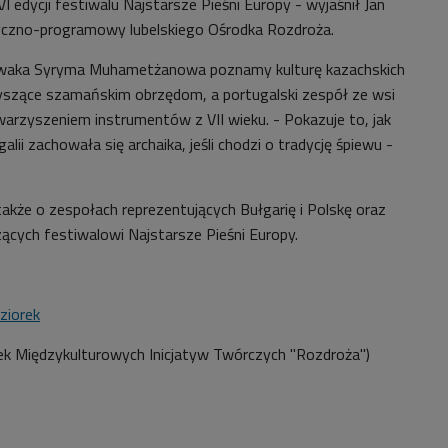
edycji festiwalu Najstarsze Pieśni Europy - wyjaśnił Jan
tyczno-programowy lubelskiego Ośrodka Rozdroża.
ewaka Syryma Muhametżanowa poznamy kulturę kazachskich
zyszące szamańskim obrzędom, a portugalski zespół ze wsi
rzyszeniem instrumentów z VII wieku. - Pokazuje to, jak
lii zachowała się archaika, jeśli chodzi o tradycję śpiewu -
akże o zespołach reprezentujących Bułgarię i Polskę oraz
cych festiwalowi Najstarsze Pieśni Europy.
ziorek
ek Międzykulturowych Inicjatyw Twórczych "Rozdroża")