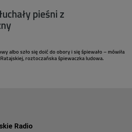
łuchały pieśni z
zny
owy albo szło się doić do obory i się śpiewało – mówiła
i Ratajskiej, roztoczańska śpiewaczka ludowa.
lskie Radio