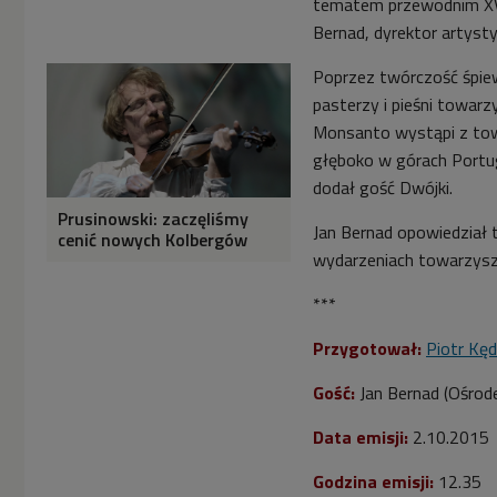
tematem przewodnim XVI 
Bernad, dyrektor artys
Poprzez twórczość śpi
pasterzy i pieśni towar
Monsanto wystąpi z towa
głęboko w górach Portuga
dodał gość Dwójki.
Prusinowski: zaczęliśmy
Jan Bernad opowiedział t
cenić nowych Kolbergów
wydarzeniach towarzyszą
***
Przygotował:
Piotr Kęd
Gość:
Jan Bernad (Ośrod
Data emisji:
2.10.2015
Godzina emisji:
12.35