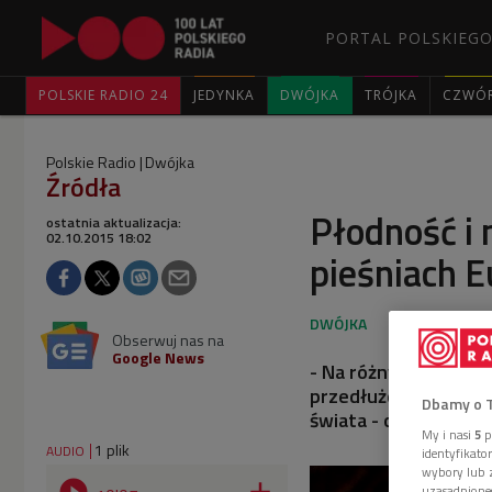
PORTAL POLSKIEGO
POLSKIE RADIO 24
JEDYNKA
DWÓJKA
TRÓJKA
CZWÓ
Polskie Radio
Dwójka
Źródła
Płodność i 
ostatnia aktualizacja:
02.10.2015 18:02
pieśniach 
Obserwuj nas na
Google News
- Na różnych polach 
przedłużenie życia. K
Dbamy o 
świata - o przewodni
My i nasi
5
p
1 plik
AUDIO
identyfikat
wybory lub z
uzasadnione