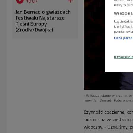


10'07
naszym part
Jan Bernad o gwiazdach
Wraz z na
festiwalu Najstarsze
Użycie dokła
Pieśni Europy
identyfikacj
(Źródła/Dwójka)
pomiar rekla
Lista part
Ustawieni
- W Kazachstanie wierzono, że
mówi Jan Bernad
Foto: www.d
Czynności codzienne, kon
ludźmi - na wszystkich p
widoczny. - Uznaliśmy, 