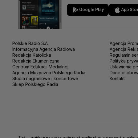
Google Play
App Sto
Polskie Radio S.A.
Agencja Prom
Informacyjna Agencja Radiowa
Agencja Rekl
Redakcja Katolicka
Regulamin se
Redakcja Ekumeniczna
Polityka pryw
Centrum Edukacji Medialnej
Ustawienia pr
Agencja Muzyczna Polskiego Radia
Dane osobo
Studia nagraniowe i koncertowe
Kontakt
Sklep Polskiego Radia
Treści, znajdujące się w serwisie polskieradio.pl, w tym wszystkie mate