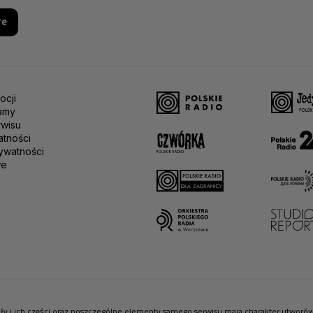
re
ocji
amy
rwisu
atności
ywatności
we
riały i ich części oraz poszczególne elementy samego serwisu mają charakter utwor