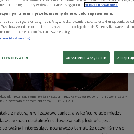
nerom i nie będą miały wpływu na dane przeglądania.
Polityka prywatności
szymi partnerami przetwarzamy dane w celu zapewnienia:
dnych danych geolokalizacyjnych. Aktywne skanowanie charakterystyki urządzenia do ce
i. Przechowywanie informacji na urządzeniu lub dostęp do nich. Spersonalizowane reklamy 
m i treści, badnie odbiorców i ulepszanie usług.
nerów (dostawców)
a zaawansowane
Odrzucenie wszystkich
Akceptuj
 dźwięk może zapewnić związek stadu, muzyka wzywano, by chronić zwierzęta -
avid baxendale.com/flickr.com/CC BY-ND 2.0
takt z naturą, gry i zabawy, taniec, a w końcu relacje między
łaszczyznach działalności człowieka kult płodności jest
że to ważny i interesujący poznawczo temat, że uczyniliśmy go