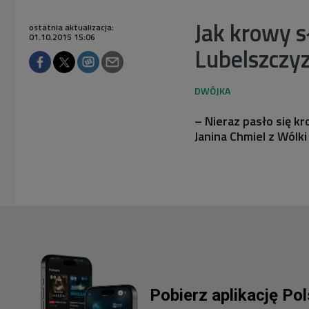
Jak krowy s
ostatnia aktualizacja:
01.10.2015 15:06
Lubelszczy
– Nieraz pasło się kr
Janina Chmiel z Wólk
Pobierz aplikację Po