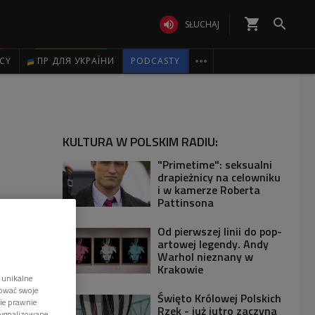
shopping_cart


SŁUCHAJ

ICY
ПР ДЛЯ УКРАЇНИ
PODCASTY
KULTURA W POLSKIM RADIU:
"Primetime": seksualni
drapieżnicy na celowniku
i w kamerze Roberta
Pattinsona
Od pierwszej linii do pop-
artowej legendy. Andy
Warhol nieznany w
Krakowie
 unikalne
tować swoje
Święto Królowej Polskich
wie prawnie
Rzek - już jutro zaczyna
sygnalizowane