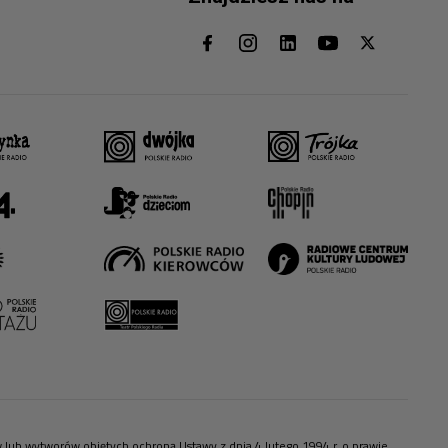
ów lub wytworów objętych ochroną Ustawy z dnia 4 lutego 1994 r. o prawie