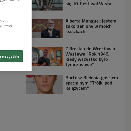
się 10. Festiwal Wisły
Alberto Manguel: jestem
lów
zakorzeniony w moich
i treści,
książkach
Z Breslau do Wrocławia.
Wystawa "Rok 1946.
ę wszystkie
Kiedy wszystko było
tymczasowe"
Bartosz Bielenia gościem
specjalnym "Trójki pod
Księżycem"