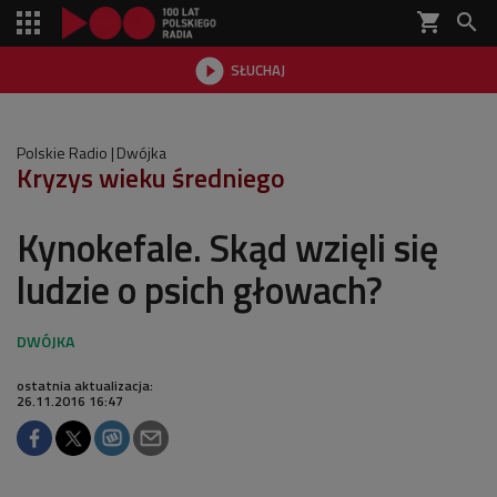
shopping_cart


SŁUCHAJ

Polskie Radio
Dwójka
Kryzys wieku średniego
Kynokefale. Skąd wzięli się
ludzie o psich głowach?
ostatnia aktualizacja:
26.11.2016 16:47