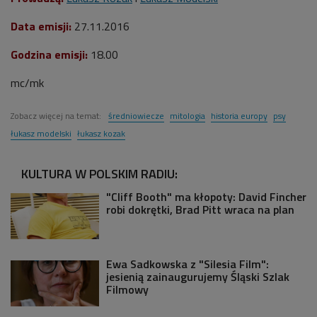
Data emisji:
27.11.2016
Godzina emisji:
18.00
mc/mk
Zobacz więcej na temat:
średniowiecze
mitologia
historia europy
psy
łukasz modelski
łukasz kozak
KULTURA W POLSKIM RADIU:
"Cliff Booth" ma kłopoty: David Fincher
robi dokrętki, Brad Pitt wraca na plan
Ewa Sadkowska z "Silesia Film":
jesienią zainaugurujemy Śląski Szlak
Filmowy