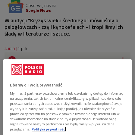
Obserwuj nas na
Google News
W audycji "Kryzys wieku średniego" mówiliśmy o
psiogłowcach - czyli kynokefalach - i tropiliśmy ich
ślady w literaturze i sztuce.
1 plik
AUDIO


59'21
Kynokefale. Skąd wzięli się ludzie o psich głowach?
(Kryzys wieku średniego/Dwójka)
Dbamy o Twoją prywatność
My i nasi
5
partnerzy przechowujemy lub uzyskujemy dostęp do informacji
na urządzeniu, takich jak unikalne identyfikatory w plikach cookie w celu
przetwarzania danych osobowych. Użytkownik może zaakceptować swoje
wybory lub zarządzać nimi, klikając poniżej, jak również skorzystać z
prawa do sprzeciwu na podstawie prawnie uzasadnionego interesu lub w
dowolnym momencie na stronie polityki prywatności. Te wybory będą
sygnalizowane naszym partnerom i nie będą miały wpływu na dane
przeglądania.
Polityka prywatności