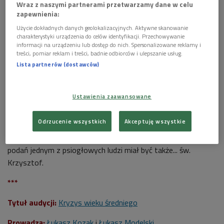
Wraz z naszymi partnerami przetwarzamy dane w celu
zapewnienia:
Użycie dokładnych danych geolokalizacyjnych. Aktywne skanowanie
charakterystyki urządzenia do celów identyfikacji. Przechowywanie
informacji na urządzeniu lub dostęp do nich. Spersonalizowane reklamy i
treści, pomiar reklam i treści, badnie odbiorców i ulepszanie usług.
Grafika według średniowiecznego rysunku przedstawiającego
Lista partnerów (dostawców)
psiogłowca
Foto: wikimedia/domena publiczna
Doniesienia o mitycznych psiogłowcach pojawiały się już w
Ustawienia zaawansowane
starożytnej Grecji, ale ich rodowód jest jeszcze starszy -
pierwowzorem mógł być panteon egipskich bogów. W
Odrzucenie wszystkich
Akceptuję wszystkie
średniowieczu kynokefale stały się krwiożerczymi kanibalami,
co może mieć związek z legendami o wilkołakach. Według
podań jednym z psiogłowych ludzi miał być także... św.
Krzysztof.
***
Tytuł audycji:
Kryzys wieku średniego
Prowadzą:
Łukasz Kozak
i
Łukasz Modelski