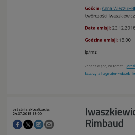
Goście:
Anna Wieczur-B
twórczości Iwaszkiewic
Data emisji:
23.12.201
Godzina emisji:
15.00
jp/mz
Zobacz więcej na temat:
jaros
katarzyna hagmajer-kwiatek
k
Iwaszkiewic
ostatnia aktualizacja:
24.07.2015 13:00
Rimbaud