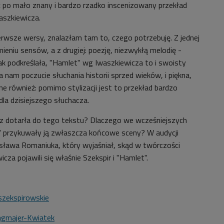
 po mało znany i bardzo rzadko inscenizowany przekład
aszkiewicza.
erwsze wersy, znalazłam tam to, czego potrzebuję. Z jednej
eniu sensów, a z drugiej: poezję, niezwykłą melodię -
ak podkreślała, "Hamlet" wg Iwaszkiewicza to i swoisty
a nam poczucie słuchania historii sprzed wieków, i piękna,
ne również: pomimo stylizacji jest to przekład bardzo
la dzisiejszego słuchacza.
z dotarła do tego tekstu? Dlaczego we wcześniejszych
" przykuwały ją zwłaszcza końcowe sceny? W audycji
sława Romaniuka, który wyjaśniał, skąd w twórczości
icza pojawili się właśnie Szekspir i "Hamlet".
szekspirowskie
agmajer-Kwiatek