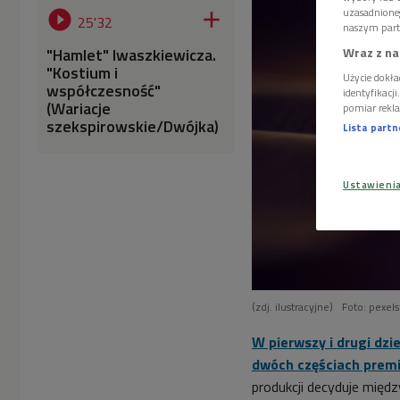
uzasadnione


25'32
naszym part
Wraz z na
"Hamlet" Iwaszkiewicza.
"Kostium i
Użycie dokła
współczesność"
identyfikacj
(Wariacje
pomiar rekla
szekspirowskie/Dwójka)
Lista part
Ustawieni
(zdj. ilustracyjne)
Foto: pexel
W pierwszy i drugi dz
dwóch częściach premi
produkcji decyduje międz