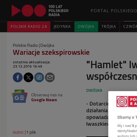
PORTAL POLSKIEGO
POLSKIE RADIO 24
JEDYNKA
DWÓJKA
TRÓJKA
CZWÓ
Polskie Radio
Dwójka
Wariacje szekspirowskie
"Hamlet" Iw
ostatnia aktualizacja:
23.12.2016 16:49
współczesn
Obserwuj nas na
Google News
- Dotarcie do tego t
działania poszukiwac
opowiadała Anna Wie
Dbamy o 
Iwaszkiewiczowskim 
My i nasi
5
p
identyfikat
1 plik
AUDIO
wybory lub z