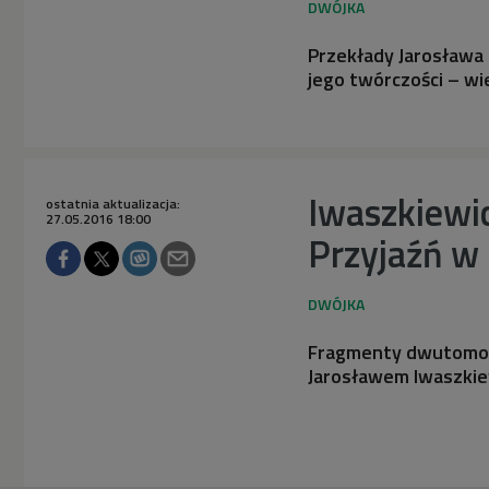
Przekłady Jarosława 
jego twórczości – wie
Iwaszkiewic
ostatnia aktualizacja:
27.05.2016 18:00
Przyjaźń w 
Fragmenty dwutomow
Jarosławem Iwaszkie