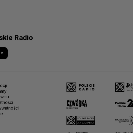
lskie Radio
re
ocji
amy
rwisu
atności
ywatności
we