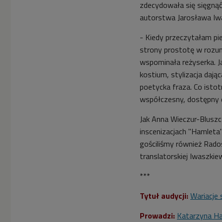
zdecydowała się sięgnąć
autorstwa Jarosława Iw
- Kiedy przeczytałam pi
strony prostotę w rozumi
wspominała reżyserka. J
kostium, stylizacja dając
poetycka fraza. Co istot
współczesny, dostępny d
Jak Anna Wieczur-Bluszc
inscenizacjach "Hamleta
gościliśmy również Rado
translatorskiej Iwaszkiew
***
Tytuł audycji:
Wariacje 
Prowadzi:
Katarzyna H