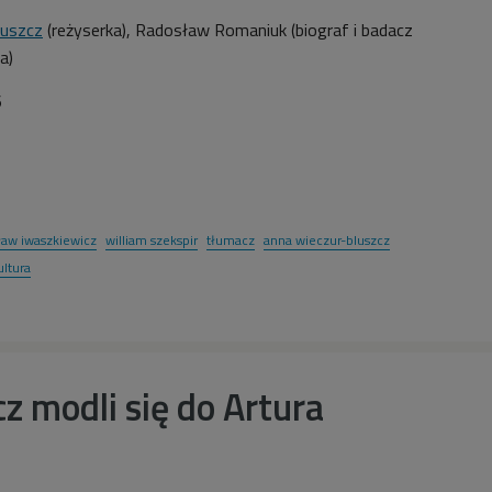
luszcz
(reżyserka),
Radosław Romaniuk (biograf i badacz
za)
6
ław iwaszkiewicz
william szekspir
tłumacz
anna wieczur-bluszcz
ultura
z modli się do Artura