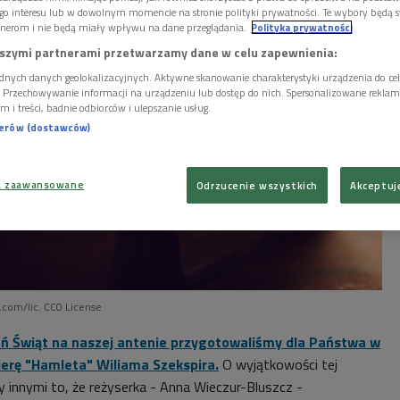
go interesu lub w dowolnym momencie na stronie polityki prywatności. Te wybory będą 
nerom i nie będą miały wpływu na dane przeglądania.
Polityka prywatności
szymi partnerami przetwarzamy dane w celu zapewnienia:
dnych danych geolokalizacyjnych. Aktywne skanowanie charakterystyki urządzenia do ce
i. Przechowywanie informacji na urządzeniu lub dostęp do nich. Spersonalizowane reklamy 
m i treści, badnie odbiorców i ulepszanie usług.
nerów (dostawców)
a zaawansowane
Odrzucenie wszystkich
Akceptuj
s.com/lic. CC0 License
ień Świąt na naszej antenie przygotowaliśmy dla Państwa w
erę "Hamleta" Wiliama Szekspira.
O wyjątkowości tej
y innymi to, że reżyserka - Anna Wieczur-Bluszcz -