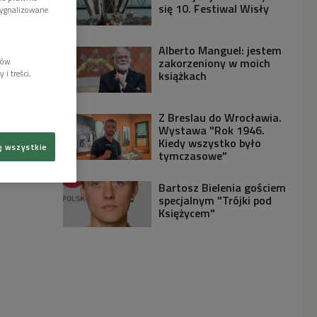
się 10. Festiwal Wisły
sygnalizowane
Alberto Manguel: jestem
zakorzeniony w moich
lów
i treści,
książkach
Z Breslau do Wrocławia.
Wystawa "Rok 1946.
Kiedy wszystko było
ę wszystkie
tymczasowe"
Bartosz Bielenia gościem
specjalnym "Trójki pod
Księżycem"