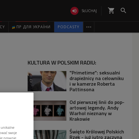
shopping_cart


SŁUCHAJ

ICY
ПР ДЛЯ УКРАЇНИ
PODCASTY
KULTURA W POLSKIM RADIU:
"Primetime": seksualni
drapieżnicy na celowniku
i w kamerze Roberta
Pattinsona
Od pierwszej linii do pop-
artowej legendy. Andy
Warhol nieznany w
Krakowie
 unikalne
Święto Królowej Polskich
tować swoje
Rzek - już jutro zaczyna
wie prawnie