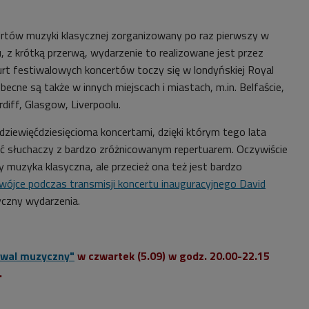
ertów muzyki klasycznej zorganizowany po raz pierwszy w
, z krótką przerwą, wydarzenie to realizowane jest przez
rt festiwalowych koncertów toczy się w londyńskiej Royal
obecne są także w innych miejscach i miastach, m.in. Belfaście,
rdiff, Glasgow, Liverpoolu.
dziewięćdziesięcioma koncertami, dzięki którym tego lata
ć słuchaczy z bardzo zróżnicowanym repertuarem. Oczywiście
muzyka klasyczna, ale przecież ona też jest bardzo
ójce podczas transmisji koncertu inauguracyjnego David
yczny wydarzenia.
tiwal muzyczny"
w czwartek (5.09) w godz. 20.00-22.15
.