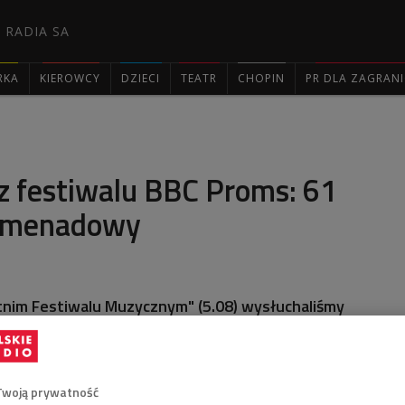
 RADIA SA
RKA
KIEROWCY
DZIECI
TEATR
CHOPIN
PR DLA ZAGRAN

z festiwalu BBC Proms: 61
romenadowy
im Festiwalu Muzycznym" (5.08) wysłuchaliśmy
oms. Wśród wykonawców: Orkiestra Symfoniczna Radia
tą sir Simona Rattle'a.
Twoją prywatność