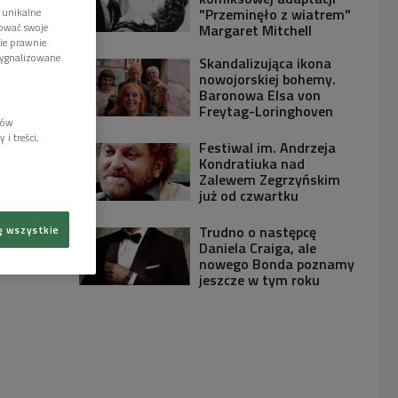
"Przeminęło z wiatrem"
 unikalne
tować swoje
Margaret Mitchell
wie prawnie
sygnalizowane
Skandalizująca ikona
nowojorskiej bohemy.
Baronowa Elsa von
Freytag-Loringhoven
lów
i treści,
Festiwal im. Andrzeja
Kondratiuka nad
Zalewem Zegrzyńskim
już od czwartku
Trudno o następcę
ę wszystkie
Daniela Craiga, ale
nowego Bonda poznamy
jeszcze w tym roku