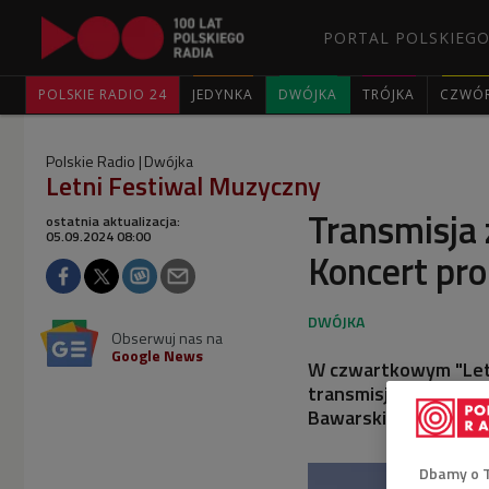
PORTAL POLSKIEGO
POLSKIE RADIO 24
JEDYNKA
DWÓJKA
TRÓJKA
CZWÓ
Polskie Radio
Dwójka
Letni Festiwal Muzyczny
Transmisja 
ostatnia aktualizacja:
05.09.2024 08:00
Koncert p
Obserwuj nas na
Google News
W czwartkowym "Letn
transmisji z BBC Pr
Bawarskiego pod batu
Dbamy o 