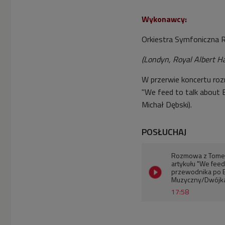
Wykonawcy:
Orkiestra Symfoniczna R
(Londyn, Royal Albert Ha
W przerwie koncertu ro
"We feed to talk about 
Michał Dębski).
POSŁUCHAJ
Rozmowa z Tomem 
artykułu "We feed
przewodnika po B
Muzyczny/Dwójk
17:58