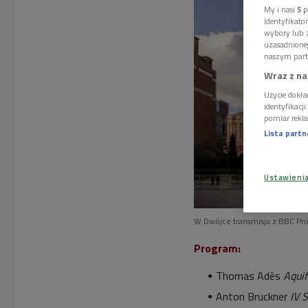
My i nasi
5
p
identyfikat
wybory lub z
uzasadnione
naszym part
Wraz z na
Użycie dokła
identyfikacj
pomiar rekla
Lista part
Ustawieni
W Dwójce transmisja z BBC Pr
Program:
Thomas Adès
Aquif
Anton Bruckner
IV 