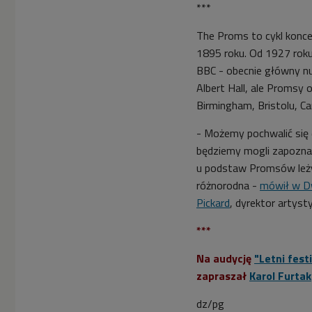
***
The Proms
to cykl konc
1895 roku. Od 1927 roku
BBC - obecnie główny nu
Albert Hall, ale Promsy 
Birmingham, Bristolu, Ca
- Możemy pochwalić się 
będziemy mogli zapozna
u podstaw Promsów leży 
różnorodna -
mówił w Dw
Pickard
, dyrektor artyst
***
Na audycję
"Letni fes
zapraszał
Karol Furtak
dz/pg