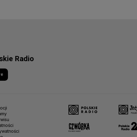
lskie Radio
re
ocji
amy
rwisu
atności
ywatności
we