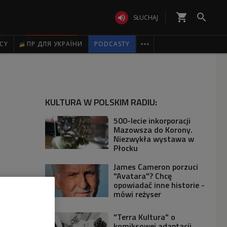
shopping_cart


SŁUCHAJ

ICY
ПР ДЛЯ УКРАЇНИ
PODCASTY
KULTURA W POLSKIM RADIU:
500-lecie inkorporacji
Mazowsza do Korony.
Niezwykła wystawa w
Płocku
James Cameron porzuci
"Avatara"? Chcę
opowiadać inne historie -
mówi reżyser
"Terra Kultura" o
komiksowej adaptacji