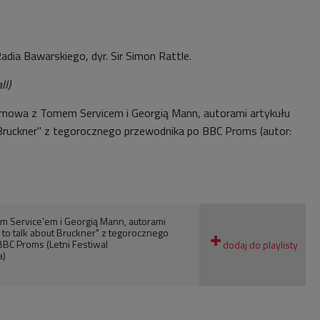
adia Bawarskiego, dyr. Sir Simon Rattle
.
ll)
zmowa z Tomem Servicem i Georgią Mann, autorami artykułu
Bruckner" z tegorocznego przewodnika po BBC Proms (autor:
Service'em i Georgią Mann, autorami
 to talk about Bruckner" z tegorocznego
BC Proms (Letni Festiwal
a)