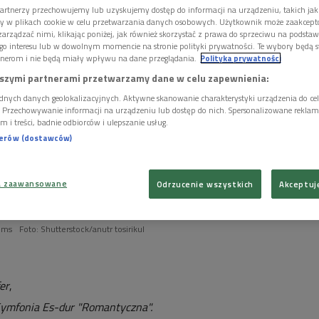
artnerzy przechowujemy lub uzyskujemy dostęp do informacji na urządzeniu, takich jak
ory w plikach cookie w celu przetwarzania danych osobowych. Użytkownik może zaakcep
arządzać nimi, klikając poniżej, jak również skorzystać z prawa do sprzeciwu na podsta
go interesu lub w dowolnym momencie na stronie polityki prywatności. Te wybory będą 
nerom i nie będą miały wpływu na dane przeglądania.
Polityka prywatności
szymi partnerami przetwarzamy dane w celu zapewnienia:
dnych danych geolokalizacyjnych. Aktywne skanowanie charakterystyki urządzenia do ce
i. Przechowywanie informacji na urządzeniu lub dostęp do nich. Spersonalizowane reklamy 
m i treści, badnie odbiorców i ulepszanie usług.
nerów (dostawców)
a zaawansowane
Odrzucenie wszystkich
Akceptuj
oms
Foto: Shutterstock/anutr tosirikul
er
,
Symfonia Es-dur "Romantyczna".