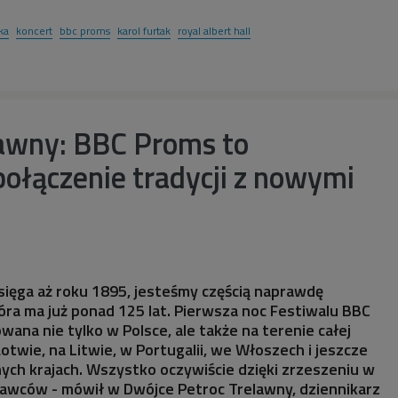
ka
koncert
bbc proms
karol furtak
royal albert hall
lawny: BBC Proms to
ołączenie tradycji z nowymi
ięga aż roku 1895, jesteśmy częścią naprawdę
tóra ma już ponad 125 lat. Pierwsza noc Festiwalu BBC
ana nie tylko w Polsce, ale także na terenie całej
 Łotwie, na Litwie, w Portugalii, we Włoszech i jeszcze
nnych krajach. Wszystko oczywiście dzięki zrzeszeniu w
dawców - mówił w Dwójce Petroc Trelawny, dziennikarz