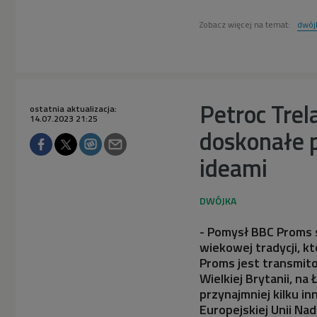
Zobacz więcej na temat:
dwój
Petroc Tre
ostatnia aktualizacja:
14.07.2023 21:25
doskonałe p
ideami
- Pomysł BBC Proms s
wiekowej tradycji, k
Proms jest transmitow
Wielkiej Brytanii, na
przynajmniej kilku i
Europejskiej Unii Na