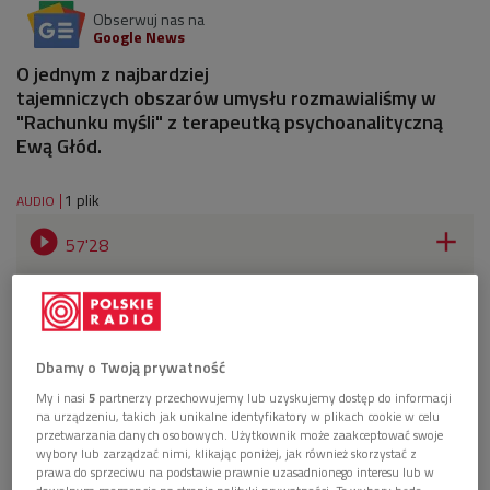
Obserwuj nas na
Google News
O jednym z najbardziej
tajemniczych obszarów umysłu rozmawialiśmy w
"Rachunku myśli" z terapeutką psychoanalityczną
Ewą Głód.
1 plik
AUDIO


57'28
Sny, lęki, pomyłki. Zwiedzamy nieświadomość
(Rachunek myśli/Dwójka)
Dbamy o Twoją prywatność
My i nasi
5
partnerzy przechowujemy lub uzyskujemy dostęp do informacji
na urządzeniu, takich jak unikalne identyfikatory w plikach cookie w celu
przetwarzania danych osobowych. Użytkownik może zaakceptować swoje
wybory lub zarządzać nimi, klikając poniżej, jak również skorzystać z
prawa do sprzeciwu na podstawie prawnie uzasadnionego interesu lub w