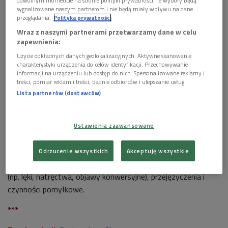
dowolnym momencie na stronie polityki prywatności. Te wybory będą
sygnalizowane naszym partnerom i nie będą miały wpływu na dane
przeglądania.
Polityka prywatności
Wraz z naszymi partnerami przetwarzamy dane w celu
zapewnienia:
Użycie dokładnych danych geolokalizacyjnych. Aktywne skanowanie
charakterystyki urządzenia do celów identyfikacji. Przechowywanie
Zdj. ilustracyjne
Foto: Sebastian Reinecke/flickr/CC BY 2.0/pixabay/domena
informacji na urządzeniu lub dostęp do nich. Spersonalizowane reklamy i
publiczna
treści, pomiar reklam i treści, badnie odbiorców i ulepszanie usług.
Lista partnerów (dostawców)
Według psychoanalizy nieświadomość skupia wyobrażenia,
które są nieakceptowane przez świadomość i między innymi z
tego względu nie mogą zostać uświadomione. Zachowują one
Ustawienia zaawansowane
jednak duży ładunek energetyczny, dzięki czemu stale próbują
przedostać się do świadomości. Efektem tych dążeń mają być
Odrzucenie wszystkich
Akceptuję wszystkie
takie akty psychiczne, jak marzenia senne, objawy nerwicowe
(np. lęki, natręctwa, objawy konwersyjne), przejęzyczenia i
czynności pomyłkowe.
***