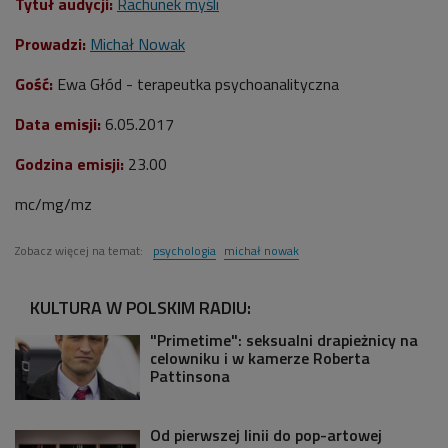
Tytuł audycji:
Rachunek myśli
Prowadzi:
Michał Nowak
Gość:
Ewa Głód - terapeutka psychoanalityczna
Data emisji:
6.05.2017
Godzina emisji:
23.00
mc/mg/mz
Zobacz więcej na temat:
psychologia
michał nowak
KULTURA W POLSKIM RADIU:
"Primetime": seksualni drapieżnicy na
celowniku i w kamerze Roberta
Pattinsona
Od pierwszej linii do pop-artowej