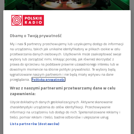
Studio radiowej Dwójki
Foto: Grzegorz Śledź/PR2
Dbamy o Twoją prywatność
My i nasi
5
partnerzy przechowujemy lub uzyskujemy dostęp do informacji
POSŁUCHAJ
na urządzeniu, takich jak unikalne identyfikatory w plikach cookie w celu
przetwarzania danych osobowych. Użytkownik może zaakceptować swoje
wybory lub zarządzać nimi, klikając poniżej, jak również skorzystać z
Dwójka i przyjaciele na 84. urodziny Programu 2
Polskiego Radia (Audycja okolicznościowa/Dwójka)
prawa do sprzeciwu na podstawie prawnie uzasadnionego interesu lub w
dowolnym momencie na stronie polityki prywatności. Te wybory będą
82:08
sygnalizowane naszym partnerom i nie będą miały wpływu na dane
przeglądania.
Polityka prywatności
Wraz z naszymi partnerami przetwarzamy dane w celu
zapewnienia:
Użycie dokładnych danych geolokalizacyjnych. Aktywne skanowanie
Jednym z zaproszonych przez Dwójkę gości była
Ewa
charakterystyki urządzenia do celów identyfikacji. Przechowywanie
Pobłocka
– znakomita pianistka i pedagog, a także
informacji na urządzeniu lub dostęp do nich. Spersonalizowane reklamy i
treści, pomiar reklam i treści, badnie odbiorców i ulepszanie usług.
prowadząca audycję
"Zacznij od Bacha"
. Jak mówiła,
Lista partnerów (dostawców)
prowadząc audycję w radiowej Dwójce, czuje się wspaniale. -