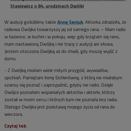
Stasiewicz o 84. urodzinach Dwójki
W audycji gościliśmy także
Annę Seniuk
. Aktorka zdradziła, że
radiowa Dwójka towarzyszy jej od samego rana. – Mam radio
w łazience, w kuchni i w pokoju, więc gdy krzątam się rano,
mam nastawioną Dwójkę i nie tracę z audycji ani słowa.
Jestem otoczona Dwójką aż do chwili, gdy muszę wyjść z
domu.
- Z Dwójką miałam wiele miłych przygód, wywiadów,
spotkań. Pamiętam Irenę Eichlerównę, z którą nie miałabym
szansy się poznać i zaprzyjaźnić, gdyby nie radio. Dzięki
Dwójce poznałam wspaniałych aktorów i aktorki, którzy
zostali w moim sercu i których bym nie poznała bez radia.
Dlatego Dwójka jest podstawą mojego życia od rana do
wieczora.
Czytaj też: