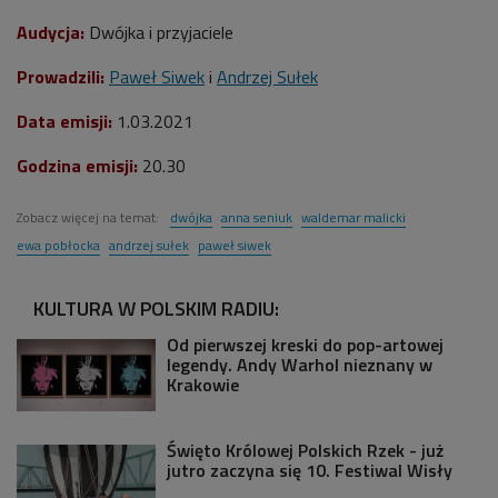
Audycja:
Dwójka i przyjaciele
Prowadzili:
Paweł Siwek
i
Andrzej Sułek
Data emisji:
1.03.2021
Godzina emisji:
20.30
Zobacz więcej na temat:
dwójka
anna seniuk
waldemar malicki
ewa pobłocka
andrzej sułek
paweł siwek
KULTURA W POLSKIM RADIU:
Od pierwszej kreski do pop-artowej
legendy. Andy Warhol nieznany w
Krakowie
Święto Królowej Polskich Rzek - już
jutro zaczyna się 10. Festiwal Wisły