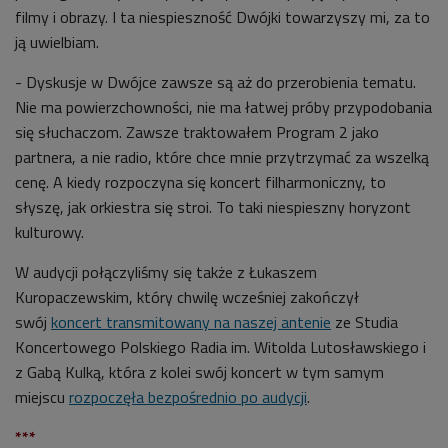
filmy i obrazy. I ta niespieszność Dwójki towarzyszy mi, za to
ją uwielbiam.
- Dyskusje w Dwójce zawsze są aż do przerobienia tematu.
Nie ma powierzchowności, nie ma łatwej próby przypodobania
się słuchaczom. Zawsze traktowałem Program 2 jako
partnera, a nie radio, które chce mnie przytrzymać za wszelką
cenę. A kiedy rozpoczyna się koncert filharmoniczny, to
słyszę, jak orkiestra się stroi. To taki niespieszny horyzont
kulturowy.
W audycji połączyliśmy się także z Łukaszem
Kuropaczewskim, który chwilę wcześniej zakończył
swój
koncert transmitowany na naszej antenie
ze Studia
Koncertowego Polskiego Radia im. Witolda Lutosławskiego i
z Gabą Kulką, która z kolei swój koncert w tym samym
miejscu
rozpoczęła bezpośrednio po audycji
.
***