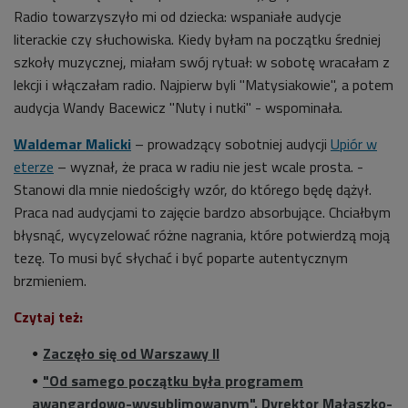
Radio towarzyszyło mi od dziecka: wspaniałe audycje
literackie czy słuchowiska. Kiedy byłam na początku średniej
szkoły muzycznej, miałam swój rytuał: w sobotę wracałam z
lekcji i włączałam radio. Najpierw byli "Matysiakowie", a potem
audycja Wandy Bacewicz "Nuty i nutki" - wspominała.
Waldemar Malicki
– prowadzący sobotniej audycji
Upiór w
eterze
– wyznał, że praca w radiu nie jest wcale prosta. -
Stanowi dla mnie niedościgły wzór, do którego będę dążył.
Praca nad audycjami to zajęcie bardzo absorbujące. Chciałbym
błysnąć, wycyzelować różne nagrania, które potwierdzą moją
tezę. To musi być słychać i być poparte autentycznym
brzmieniem.
Czytaj też:
Zaczęło się od Warszawy II
"Od samego początku była programem
awangardowo-wysublimowanym". Dyrektor Małaszko-