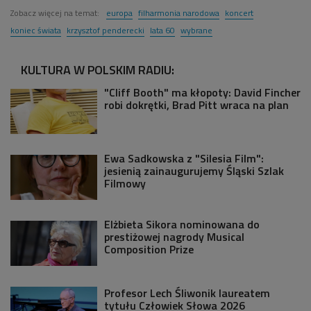
Zobacz więcej na temat:
europa
filharmonia narodowa
koncert
koniec świata
krzysztof penderecki
lata 60
wybrane
KULTURA W POLSKIM RADIU:
"Cliff Booth" ma kłopoty: David Fincher
robi dokrętki, Brad Pitt wraca na plan
Ewa Sadkowska z "Silesia Film":
jesienią zainaugurujemy Śląski Szlak
Filmowy
Elżbieta Sikora nominowana do
prestiżowej nagrody Musical
Composition Prize
Profesor Lech Śliwonik laureatem
tytułu Człowiek Słowa 2026