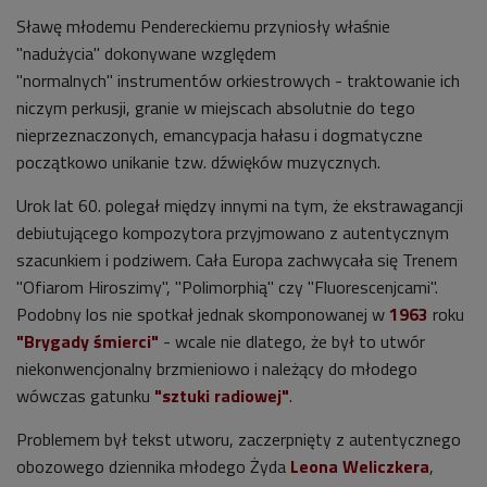
Sławę młodemu Pendereckiemu przyniosły właśnie
"nadużycia" dokonywane względem
"normalnych" instrumentów orkiestrowych - traktowanie ich
niczym perkusji, granie w miejscach absolutnie do tego
nieprzeznaczonych, emancypacja hałasu i dogmatyczne
początkowo unikanie tzw. dźwięków muzycznych.
Urok lat 60. polegał między innymi na tym, że ekstrawagancji
debiutującego kompozytora przyjmowano z autentycznym
szacunkiem i podziwem. Cała Europa zachwycała się Trenem
"Ofiarom Hiroszimy", "Polimorphią" czy "Fluorescenjcami".
Podobny los nie spotkał jednak skomponowanej w
1963
roku
"Brygady śmierci"
- wcale nie dlatego, że był to utwór
niekonwencjonalny brzmieniowo i należący do młodego
wówczas gatunku
"sztuki radiowej"
.
Problemem był tekst utworu, zaczerpnięty z autentycznego
obozowego dziennika młodego Żyda
Leona Weliczkera
,