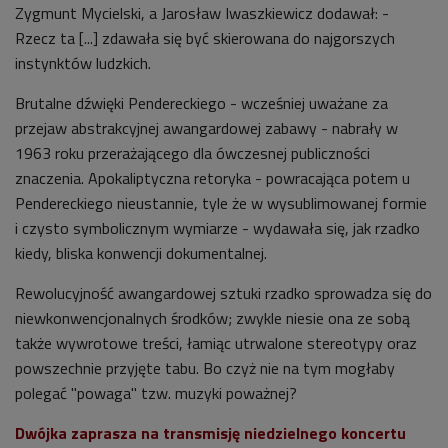
Zygmunt Mycielski, a Jarosław Iwaszkiewicz dodawał: -
Rzecz ta [...] zdawała się być skierowana do najgorszych
instynktów ludzkich.
Brutalne dźwięki Pendereckiego - wcześniej uważane za
przejaw abstrakcyjnej awangardowej zabawy - nabrały w
1963 roku przerażającego dla ówczesnej publiczności
znaczenia. Apokaliptyczna retoryka - powracająca potem u
Pendereckiego nieustannie, tyle że w wysublimowanej formie
i czysto symbolicznym wymiarze - wydawała się, jak rzadko
kiedy, bliska konwencji dokumentalnej.
Rewolucyjność awangardowej sztuki rzadko sprowadza się do
niewkonwencjonalnych środków; zwykle niesie ona ze sobą
także wywrotowe treści, łamiąc utrwalone stereotypy oraz
powszechnie przyjęte tabu. Bo czyż nie na tym mogłaby
polegać "powaga" tzw. muzyki poważnej?
Dwójka zaprasza na transmisję niedzielnego koncertu