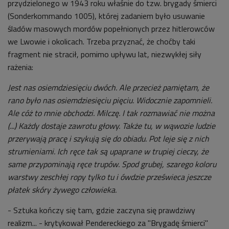
przydzielonego w 1943 roku właśnie do tzw. brygady śmierci
(Sonderkommando 1005), której zadaniem było usuwanie
śladów masowych mordów popełnionych przez hitlerowców
we Lwowie i okolicach. Trzeba przyznać, że choćby taki
fragment nie stracił, pomimo upływu lat, niezwykłej siły
rażenia:
Jest nas osiemdziesięciu dwóch. Ale przecież pamiętam, że
rano było nas osiemdziesięciu pięciu. Widocznie zapomnieli.
Ale cóż to mnie obchodzi. Milczę. I tak rozmawiać nie można
(...) Każdy dostaje zawrotu głowy. Także tu, w wąwozie ludzie
przerywają pracę i szykują się do obiadu. Pot leje się z nich
strumieniami. Ich ręce tak są upaprane w trupiej cieczy, że
same przypominają ręce trupów. Spod grubej, szarego koloru
warstwy zeschłej ropy tylko tu i ówdzie prześwieca jeszcze
płatek skóry żywego człowieka.
- Sztuka kończy się tam, gdzie zaczyna się prawdziwy
realizm... - krytykował Pendereckiego za "Brygadę śmierci"