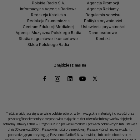
Polskie Radio S.A.
Agencja Promocji
Informacyjna Agencja Radiowa
Agencja Reklamy
Redakcja Katolicka
Regulamin serwisu
Redakcja Ekumeniczna
Polityka prywatności
Centrum Edukacji Medialnej
Ustawienia prywatności
Agencja Muzyczna Polskiego Radia
Dane osobowe
Studia nagraniowe i koncertowe
Kontakt
Sklep Polskiego Radia
Znajdziesz nas na
Treści, znajdujące się w serwisie polskieradio.pl, w tym wszystkie materiały i ich części oraz
poszczególne elementy samego serwisu mają charakter utworów lub wytworów objętych
ochroną Ustawy z dnia 4 lutego 1994 r. o prawie autorskim i prawach pokrewnych lub Ustawy z
dnia 30 czerwca 2000 r. Prawo własności przemysłowej. Prawa o których mowa w zdaniu
poprzedzającym przysługują Polskiemu Radiu S.A. w likwidacji lub podmiotom trzecim.
Jakiekolwiek kopiowanie, zapisywanie, powielanie, reprodukowanie oraz rozpowszechnianie