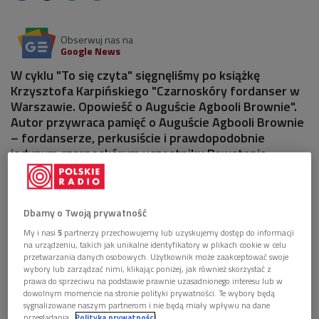
Obserwuj nas na
Google News
W cyklu "To się czyta" sięgnęliśmy po książkę
Krzysztofa Karpińskiego "Czarnoskóry fordanser w
Warszawie. Opowieść o Auguście Agbooli Brownie".
Autor przywraca pamięć o Auguście Agbooli Brownie
– fordanserze, perkusiście i prawdopodobnie
jedynym czarnoskórym uczestniku Powstania
Warszawskiego. To pierwsza biografia tej
niezwykłej, a wciąż mało znanej postaci.
Dbamy o Twoją prywatność
My i nasi
5
partnerzy przechowujemy lub uzyskujemy dostęp do informacji
na urządzeniu, takich jak unikalne identyfikatory w plikach cookie w celu
przetwarzania danych osobowych. Użytkownik może zaakceptować swoje
wybory lub zarządzać nimi, klikając poniżej, jak również skorzystać z
prawa do sprzeciwu na podstawie prawnie uzasadnionego interesu lub w
dowolnym momencie na stronie polityki prywatności. Te wybory będą
sygnalizowane naszym partnerom i nie będą miały wpływu na dane
przeglądania.
Polityka prywatności