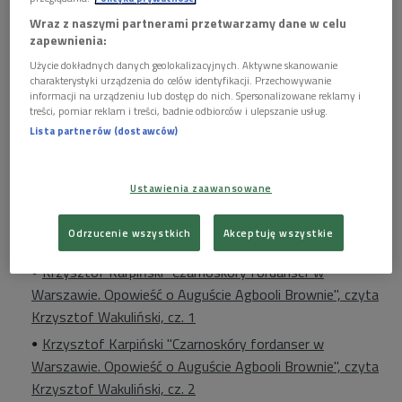
Wraz z naszymi partnerami przetwarzamy dane w celu
zapewnienia:
Użycie dokładnych danych geolokalizacyjnych. Aktywne skanowanie
charakterystyki urządzenia do celów identyfikacji. Przechowywanie
Fragmenty powieści Krzysztofa Karpińskiego "Czarnoskóry fordanser w
informacji na urządzeniu lub dostęp do nich. Spersonalizowane reklamy i
Warszawie. Opowieść o Auguście Agbooli Brownie" czytał Krzysztof
treści, pomiar reklam i treści, badnie odbiorców i ulepszanie usług.
Wakuliński
Foto: Piotr Podlewski / Polskie Radio
Lista partnerów (dostawców)
Wybrane fragmenty powieści Krzysztofa Karpińskiego
"Czarnoskóry fordanser w Warszawie. Opowieść o Auguście
Ustawienia zaawansowane
Agbooli Brownie" czytał Krzysztof Wakuliński.
POSŁUCHAJ:
Odrzucenie wszystkich
Akceptuję wszystkie
Krzysztof Karpiński "Czarnoskóry fordanser w
Warszawie. Opowieść o Auguście Agbooli Brownie", czyta
Krzysztof Wakuliński, cz. 1
Krzysztof Karpiński "Czarnoskóry fordanser w
Warszawie. Opowieść o Auguście Agbooli Brownie", czyta
Krzysztof Wakuliński, cz. 2