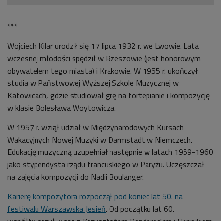
***
Wojciech Kilar urodził się 17 lipca 1932 r. we Lwowie. Lata
wczesnej młodości spędził w Rzeszowie (jest honorowym
obywatelem tego miasta) i Krakowie. W 1955 r. ukończył
studia w Państwowej Wyższej Szkole Muzycznej w
Katowicach, gdzie studiował grę na fortepianie i kompozycję
w klasie Bolesława Woytowicza.
W 1957 r. wziął udział w Międzynarodowych Kursach
Wakacyjnych Nowej Muzyki w Darmstadt w Niemczech.
Edukację muzyczną uzupełniał następnie w latach 1959-1960
jako stypendysta rządu francuskiego w Paryżu. Uczęszczał
na zajęcia kompozycji do Nadii Boulanger.
Karierę kompozytora rozpoczął pod koniec lat 50. na
festiwalu Warszawska Jesień
. Od początku lat 60.
współtworzył, wraz z Krzysztofem Pendereckim i Henrykiem