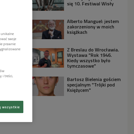
się 10. Festiwal Wisły
Alberto Manguel: jestem
zakorzeniony w moich
książkach
 unikalne
tować swoje
wie prawnie
Z Breslau do Wrocławia.
sygnalizowane
Wystawa "Rok 1946.
Kiedy wszystko było
tymczasowe"
lów
i treści,
Bartosz Bielenia gościem
specjalnym "Trójki pod
Księżycem"
ę wszystkie