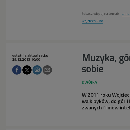
Zobacz więcej na temat:
anna 
wojciech kilar
Muzyka, gór
ostatnia aktualizacja:
29.12.2013 10:00
sobie
W 2011 roku Wojciech
walk byków, do gór i 
zwanych filmów inte