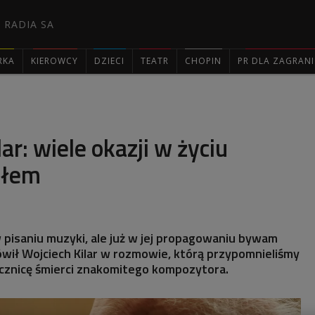
 RADIA SA
RKA
KIEROWCY
DZIECI
TEATR
CHOPIN
PR DLA ZAGRAN

ar: wiele okazji w życiu
iłem
 pisaniu muzyki, ale już w jej propagowaniu bywam
ówił Wojciech Kilar w rozmowie, którą przypomnieliśmy
cznicę śmierci znakomitego kompozytora.