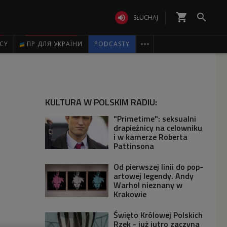
shopping_cart


SŁUCHAJ

ICY
ПР ДЛЯ УКРАЇНИ
PODCASTY
KULTURA W POLSKIM RADIU:
"Primetime": seksualni
drapieżnicy na celowniku
i w kamerze Roberta
Pattinsona
Od pierwszej linii do pop-
artowej legendy. Andy
Warhol nieznany w
Krakowie
Święto Królowej Polskich
Rzek - już jutro zaczyna