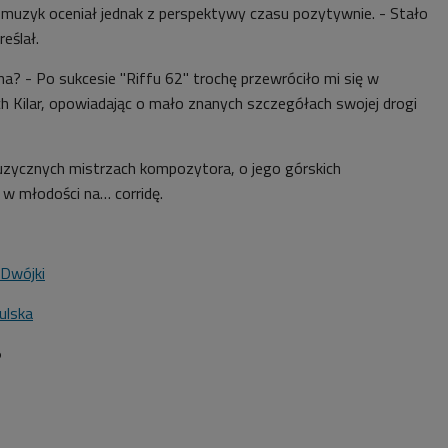
muzyk oceniał jednak z perspektywy czasu pozytywnie. - Stało
eślał.
a? - Po sukcesie "Riffu 62" trochę przewróciło mi się w
ch Kilar, opowiadając o mało znanych szczegółach swojej drogi
uzycznych mistrzach kompozytora, o jego górskich
w młodości na… corridę.
 Dwójki
ulska
5