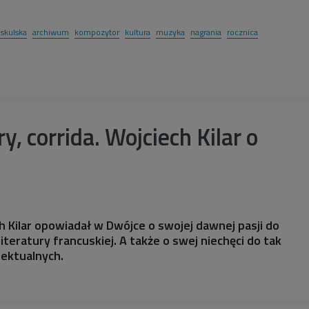
skulska
archiwum
kompozytor
kultura
muzyka
nagrania
rocznica
y, corrida. Wojciech Kilar o
 Kilar opowiadał w Dwójce o swojej dawnej pasji do
literatury francuskiej. A także o swej niechęci do tak
lektualnych.