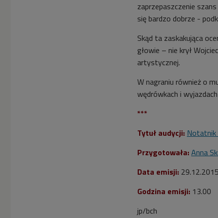
zaprzepaszczenie szans 
się bardzo dobrze - podkr
Skąd ta zaskakująca ocen
głowie – nie krył Wojcie
artystycznej.
W nagraniu również o m
wędrówkach i wyjazdach 
***
Tytuł audycji:
Notatnik
Przygotowała:
Anna Sk
Data emisji:
29.12.201
Godzina emisji:
13.00
jp/bch