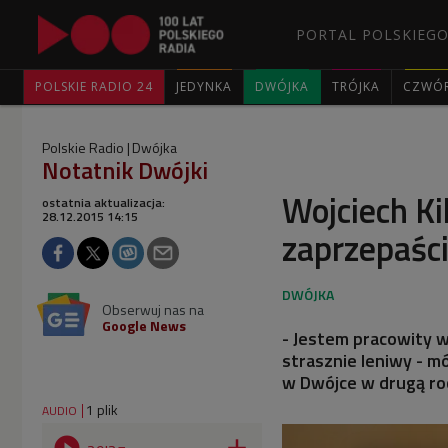
PORTAL POLSKIEGO
POLSKIE RADIO 24
JEDYNKA
DWÓJKA
TRÓJKA
CZWÓ
Polskie Radio
Dwójka
Notatnik Dwójki
Wojciech Kil
ostatnia aktualizacja:
28.12.2015 14:15
zaprzepaśc
Obserwuj nas na
Google News
- Jestem pracowity w
strasznie leniwy - m
w Dwójce w drugą ro
1 plik
AUDIO