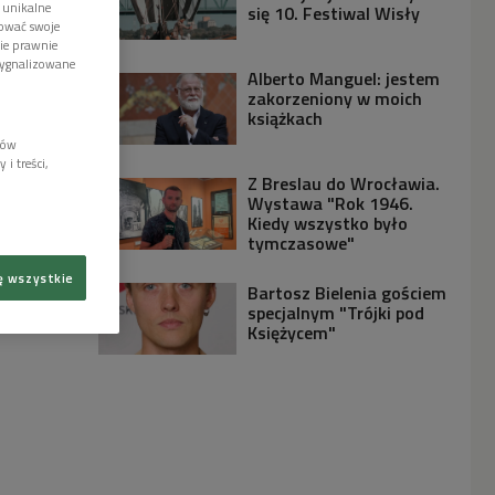
 unikalne
się 10. Festiwal Wisły
tować swoje
wie prawnie
sygnalizowane
Alberto Manguel: jestem
zakorzeniony w moich
książkach
lów
i treści,
Z Breslau do Wrocławia.
Wystawa "Rok 1946.
Kiedy wszystko było
tymczasowe"
ę wszystkie
Bartosz Bielenia gościem
specjalnym "Trójki pod
Księżycem"