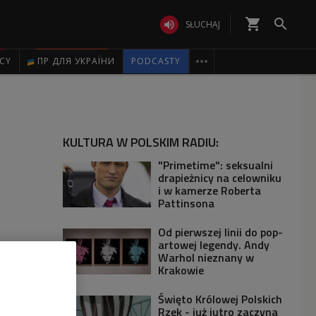
shopping_cart


SŁUCHAJ

ICY
ПР ДЛЯ УКРАЇНИ
PODCASTY
KULTURA W POLSKIM RADIU:
"Primetime": seksualni
drapieżnicy na celowniku
i w kamerze Roberta
Pattinsona
Od pierwszej linii do pop-
artowej legendy. Andy
Warhol nieznany w
Krakowie
Święto Królowej Polskich
Rzek - już jutro zaczyna