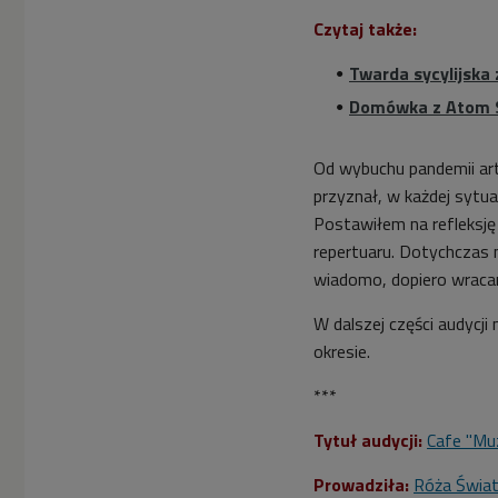
Czytaj także:
Twarda sycylijska
Domówka z Atom S
Od wybuchu pandemii art
przyznał, w każdej sytua
Postawiłem na refleksję
repertuaru. Dotychczas 
wiadomo, dopiero wracam
W dalszej części audycj
okresie.
***
Tytuł audycji:
Cafe "Mu
Prowadziła:
Róża Świa