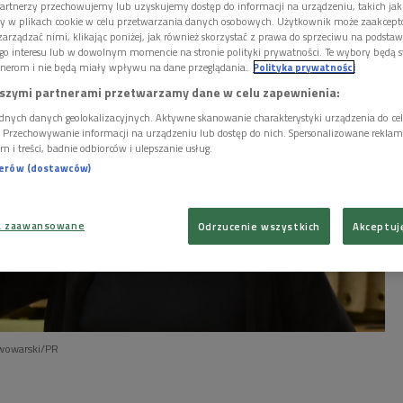
artnerzy przechowujemy lub uzyskujemy dostęp do informacji na urządzeniu, takich jak
ory w plikach cookie w celu przetwarzania danych osobowych. Użytkownik może zaakcep
arządzać nimi, klikając poniżej, jak również skorzystać z prawa do sprzeciwu na podsta
go interesu lub w dowolnym momencie na stronie polityki prywatności. Te wybory będą 
nerom i nie będą miały wpływu na dane przeglądania.
Polityka prywatności
szymi partnerami przetwarzamy dane w celu zapewnienia:
dnych danych geolokalizacyjnych. Aktywne skanowanie charakterystyki urządzenia do ce
i. Przechowywanie informacji na urządzeniu lub dostęp do nich. Spersonalizowane reklamy 
m i treści, badnie odbiorców i ulepszanie usług.
nerów (dostawców)
a zaawansowane
Odrzucenie wszystkich
Akceptuj
iwowarski/PR