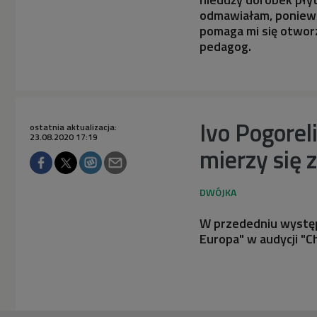
odmawiałam, ponieważ
pomaga mi się otworz
pedagog.
Ivo Pogorel
ostatnia aktualizacja:
23.08.2020 17:19
mierzy się 
W przededniu występu
Europa" w audycji "C