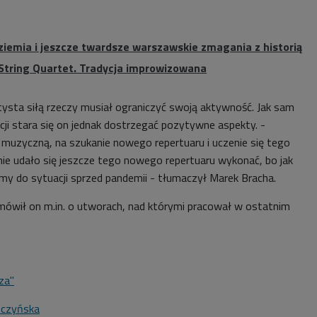
 ziemia i jeszcze twardsze warszawskie zmagania z historią
tring Quartet. Tradycja improwizowana
ysta siłą rzeczy musiał ograniczyć swoją aktywność. Jak sam
cji stara się on jednak dostrzegać pozytywne aspekty. -
 muzyczną, na szukanie nowego repertuaru i uczenie się tego
nie udało się jeszcze tego nowego repertuaru wykonać, bo jak
y do sytuacji sprzed pandemii - tłumaczył Marek Bracha.
i mówił on m.in. o utworach, nad którymi pracował w ostatnim
za"
tczyńska