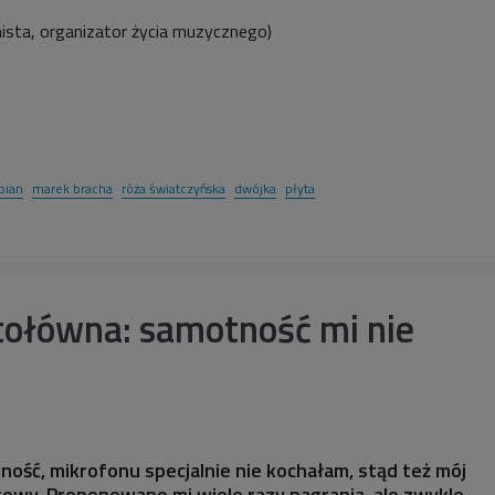
nista, organizator życia muzycznego
)
pian
marek bracha
róża światczyńska
dwójka
płyta
tołówna: samotność mi nie
zność, mikrofonu specjalnie nie kochałam, stąd też mój
owy. Proponowano mi wiele razy nagrania, ale zwykle