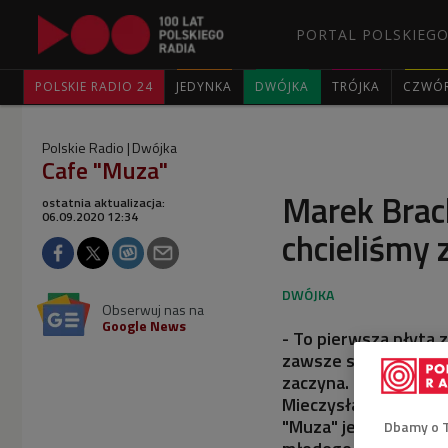
PORTAL POLSKIEGO
POLSKIE RADIO 24
JEDYNKA
DWÓJKA
TRÓJKA
CZWÓ
Polskie Radio
Dwójka
Cafe "Muza"
Marek Brac
ostatnia aktualizacja:
06.09.2020 12:34
chcieliśmy 
Obserwuj nas na
Google News
- To pierwsza płyta 
zawsze szczególny mom
zaczyna. Płyta "Wars
Mieczysławowi Weinbe
"Muza" jeden z najb
Dbamy o 