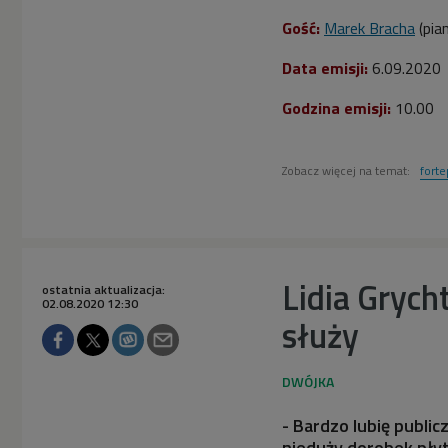
Gość:
Marek Bracha
(pia
Data emisji:
6
.09.2020
Godzina emisji:
10.00
Zobacz więcej na temat:
forte
Lidia Grych
ostatnia aktualizacja:
02.08.2020 12:30
służy
- Bardzo lubię public
nieduży dorobek płyt