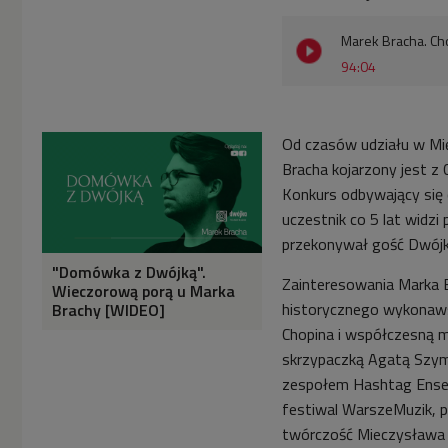
Marek Bracha. Cho
94:04
Od czasów udziału w M
Bracha kojarzony jest z
Konkurs odbywający się 
uczestnik co 5 lat widzi 
przekonywał gość Dwójk
"Domówka z Dwójką".
Zainteresowania Marka B
Wieczorową porą u Marka
historycznego wykonaws
Brachy [WIDEO]
Chopina i współczesną m
skrzypaczką Agatą Szymc
zespołem Hashtag Ensem
festiwal WarszeMuzik, p
twórczość Mieczysława 