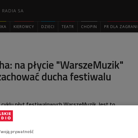
 RADIA SA
RKA
KIEROWCY
DZIECI
TEATR
CHOPIN
PR DLA ZAGRAN

ha: na płycie "WarszeMuzik"
zachować ducha festiwalu
z cyklu płyt festiwalowych WarszeMuzik. Jest to
ent, jak mówi się o jakieś serii, która się dopiero
zeMuzik vol. 1" w całości poświęcona jest
rgowi i ukazała się na winylu - mówił w Cafe
ardziej kreatywnych i wszechstronnych pianistów
Twoją prywatność