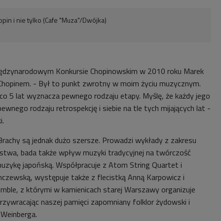
pin i nie tylko (Cafe "Muza"/Dwójka)
iędzynarodowym Konkursie Chopinowskim w 2010 roku Marek
 Chopinem. - Był to punkt zwrotny w moim życiu muzycznym.
co 5 lat wyznacza pewnego rodzaju etapy. Myślę, że każdy jego
pewnego rodzaju retrospekcję i siebie na tle tych mijających lat -
i.
rachy są jednak dużo szersze. Prowadzi wykłady z zakresu
twa, bada także wpływ muzyki tradycyjnej na twórczość
uzykę japońską. Współpracuje z Atom String Quartet i
zewską, występuje także z flecistką Anną Karpowicz i
ble, z którymi w kamienicach starej Warszawy organizuje
rzywracając naszej pamięci zapomniany folklor żydowski i
Weinberga.