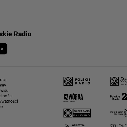
lskie Radio
re
ocji
amy
rwisu
atności
ywatności
we