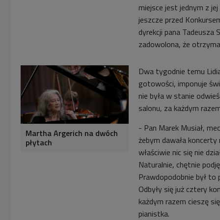
miejsce jest jednym z je
jeszcze przed Konkursem
dyrekcji pana Tadeusza 
zadowolona, że otrzymał
Dwa tygodnie temu Lidi
gotowości, imponuje świ
nie była w stanie odwie
salonu, za każdym raze
- Pan Marek Musiał, mec
Martha Argerich na dwóch
żebym dawała koncerty 
płytach
właściwie nic się nie dz
Naturalnie, chętnie pod
Prawdopodobnie był to p
Odbyły się już cztery ko
każdym razem cieszę się
pianistka.