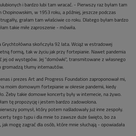
j ulubionych i bardzo lubi tam wracać. - Pierwszy raz byłam tam
 Chopinowskim, w 1953 roku, a później, jeszcze podczas
Strugałły, grałam tam właściwie co roku. Dlatego byłam bardzo
am takie miłe zaproszenie - mówiła.
a Grychtołówna skończyła 92 lata. Wciąż w estradowej
etną formą, tak w życiu jak przy fortepianie. Nawet pandemia
ść jej od występów. Jej "domówki", transmitowane z własnego
m gromadzą tłumy internautów.
enas i prezes Art and Progress Foundation zaproponował mi,
na moim domowym fortepianie w okresie pandemii, kiedy
iało. Żeby takie domowe koncerty były w internecie, na żywo.
jęłam tę propozycję i jestem bardzo zadowolona.
ierwszy pomysł, który potem naśladowały już inne zespoły.
ncerty tego typu i dla mnie to zawsze duże święto, bo za
, jak mogę zagrać dla osób, które mnie słuchają - opowiadała