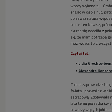
wtedy wykonała. - Gra
znając w ogóle nut, pat
ponieważ natura wyposaż
to nie ten klawisz, pr
akurat się oddaliła z po
się, że mam potrzebę gr
możliwości, to z wszystk
Czytaj też:
Lidia Grychtołówn
Alexandre Kantoro
Talent zaprowadził Lidi
świata i pozwolił z wie
estradową. Zdobywała na
lata temu pianistka świ
towarzyszących jubileusz