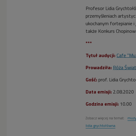
Profesor Lidia Grychtoł
przemyśleniach artystyc
ukochanym fortepianie i
także Konkurs Chopinows
***
Tytuł audycji:
Cafe "Mu
Prowadziła:
Róża Świa
Gość:
prof. Lidia Grycht
Data emisji:
2
.08.2020
Godzina emisji:
10.00
Zobacz więcej na temat:
muzy
lidia grychtołówna