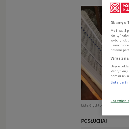
Dbamy o 
My i nasi
5
p
identyfikat
wybory lub z
uzasadnione
naszym part
Wraz z na
Użycie dokła
identyfikacj
pomiar rekla
Lista part
Ustawieni
Lidia Grychtołówna
Foto: Róż
POSŁUCHAJ