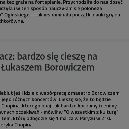
na też grała na fortepianie. Przychodziła do nas dosyć
uczyła i w ten sposób nauczyłam się poloneza
" Ogińskiego – tak wspominała początki nauki gry na
rychtołówna.
acz: bardzo się cieszę na
z Łukaszem Borowiczem
 debiut jeśli idzie o współpracę z maestro Borowiczem.
 jego różnych koncertów. Cieszę się, że to będzie
i Chopina, którego obaj tak bardzo kochamy i cenimy.
wnych oczekiwań - mówił w "O wszystkim z kulturą"
rtem, który odbędzie się 1 marca w Paryżu w 210.
deryka Chopina.