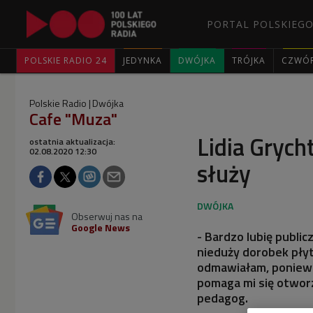
PORTAL POLSKIEGO
POLSKIE RADIO 24
JEDYNKA
DWÓJKA
TRÓJKA
CZWÓ
Polskie Radio
Dwójka
Cafe "Muza"
Lidia Grych
ostatnia aktualizacja:
02.08.2020 12:30
służy
Obserwuj nas na
Google News
- Bardzo lubię public
nieduży dorobek płyt
odmawiałam, ponieważ
pomaga mi się otworz
pedagog.