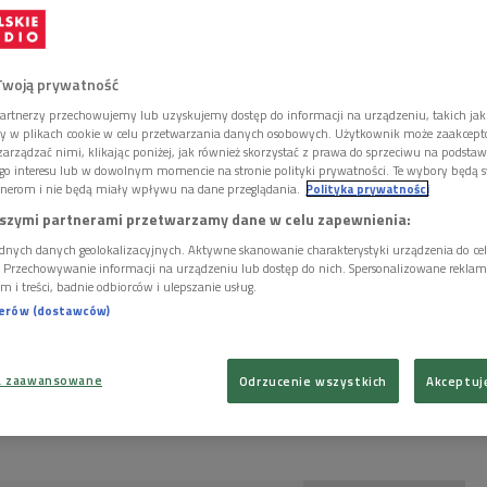
Twoją prywatność
artnerzy przechowujemy lub uzyskujemy dostęp do informacji na urządzeniu, takich jak
ory w plikach cookie w celu przetwarzania danych osobowych. Użytkownik może zaakcep
arządzać nimi, klikając poniżej, jak również skorzystać z prawa do sprzeciwu na podsta
go interesu lub w dowolnym momencie na stronie polityki prywatności. Te wybory będą 
nerom i nie będą miały wpływu na dane przeglądania.
Polityka prywatności
szymi partnerami przetwarzamy dane w celu zapewnienia:
dnych danych geolokalizacyjnych. Aktywne skanowanie charakterystyki urządzenia do ce
i. Przechowywanie informacji na urządzeniu lub dostęp do nich. Spersonalizowane reklamy 
m i treści, badnie odbiorców i ulepszanie usług.
nerów (dostawców)
a zaawansowane
Odrzucenie wszystkich
Akceptuj
a Światczyńska/PR2