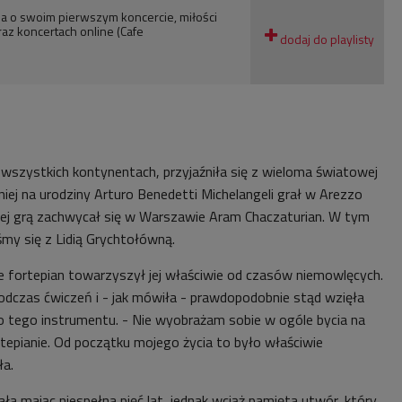
na o swoim pierwszym koncercie, miłości
raz koncertach online (Cafe
wszystkich kontynentach, przyjaźniła się z wieloma światowej
niej na urodziny Arturo Benedetti Michelangeli grał w Arezzo
 jej grą zachwycał się w Warszawie Aram Chaczaturian. W tym
śmy się z Lidią Grychtołówną.
e fortepian towarzyszył jej właściwie od czasów niemowlęcych.
dczas ćwiczeń i - jak mówiła - prawdopodobnie stąd wzięła
do tego instrumentu. - Nie wyobrażam sobie w ogóle bycia na
rtepianie. Od początku mojego życia to było właściwie
ła.
ła mając niespełna pięć lat, jednak wciąż pamięta utwór, który