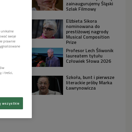
zainaugurujemy Śląski
Szlak Filmowy
Elżbieta Sikora
nominowana do
prestiżowej nagrody
 unikalne
Musical Composition
tować swoje
wie prawnie
Prize
sygnalizowane
Profesor Lech Śliwonik
laureatem tytułu
Człowiek Słowa 2026
lów
i treści,
Szkoła, bunt i pierwsze
literackie próby Marka
Ławrynowicza
ę wszystkie