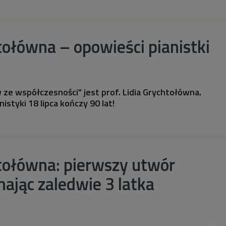
tołówna – opowieści pianistki
ze współczesności" jest prof. Lidia Grychtołówna.
nistyki 18 lipca kończy 90 lat!
tołówna: pierwszy utwór
ając zaledwie 3 latka