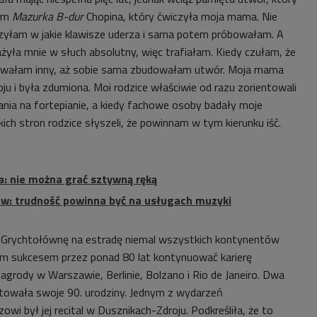
łam
Mazurka B-dur
Chopina, który ćwiczyła moja mama. Nie
rzyłam w jakie klawisze uderza i sama potem próbowałam. A
yła mnie w słuch absolutny, więc trafiałam. Kiedy czułam, że
óbowałam inny, aż sobie sama zbudowałam utwór. Moja mama
koju i była zdumiona. Moi rodzice właściwie od razu zorientowali
ania na fortepianie, a kiedy fachowe osoby badały moje
ich stron rodzice słyszeli, że powinnam w tym kierunku iść.
a: nie można grać sztywną ręką
w: trudność powinna być na usługach muzyki
ę Grychtołównę na estradę niemal wszystkich kontynentów
lkim sukcesem przez ponad 80 lat kontynuować karierę
grody w Warszawie, Berlinie, Bolzano i Rio de Janeiro.
Dwa
ętowała swoje 90. urodziny. Jednym z wydarzeń
owi był jej recital w Dusznikach-Zdroju. Podkreśliła, że to