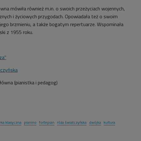
ówna mówiła również m.in. o swoich przeżyciach wojennych,
znych i życiowych przygodach. Opowiadała też o swoim
 jego brzmieniu, a także bogatym repertuarze. Wspominała
ki z 1955 roku.
za"
tczyńska
ołówna (pianistka i pedagog)
ka klasyczna
pianino
fortepian
róża światczyńska
dwójka
kultura