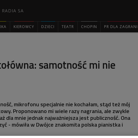
 RADIA SA
RKA
KIEROWCY
DZIECI
TEATR
CHOPIN
PR DLA ZAGRAN

tołówna: samotność mi nie
zność, mikrofonu specjalnie nie kochałam, stąd też mój
owy. Proponowano mi wiele razy nagrania, ale zwykle
 dla mnie jednak najważniejsza jest publiczność. Ona
yć - mówiła w Dwójce znakomita polska pianistka i