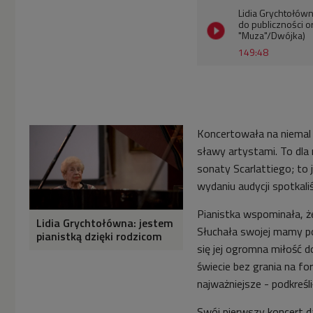
Lidia Grychtołów
do publiczności o
"Muza"/Dwójka)
149:48
Koncertowała na niemal 
sławy artystami. To dla 
sonaty Scarlattiego; to
wydaniu audycji spotkali
Pianistka wspominała, ż
Lidia Grychtołówna: jestem
Słuchała swojej mamy po
pianistką dzięki rodzicom
się jej ogromna miłość 
świecie bez grania na fo
najważniejsze - podkreśli
Swój pierwszy koncert da