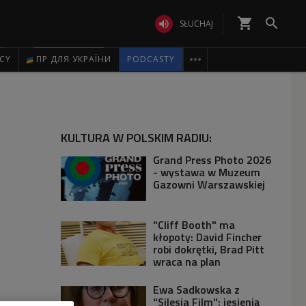
shopping_cart


SŁUCHAJ

ICY
ПР ДЛЯ УКРАЇНИ
PODCASTY
KULTURA W POLSKIM RADIU:
Grand Press Photo 2026
- wystawa w Muzeum
Gazowni Warszawskiej
"Cliff Booth" ma
kłopoty: David Fincher
robi dokrętki, Brad Pitt
wraca na plan
Ewa Sadkowska z
"Silesia Film": jesienią