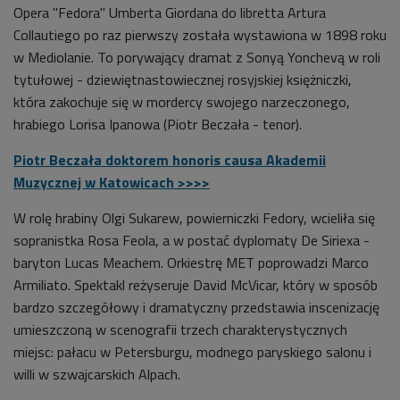
Opera "Fedora" Umberta Giordana do libretta Artura
Collautiego po raz pierwszy została wystawiona w 1898 roku
w Mediolanie. To porywający dramat z Sonyą Yonchevą w roli
tytułowej
-
dziewiętnastowiecznej rosyjskiej księżniczki,
która zakochuje się w mordercy swojego narzeczonego,
hrabiego Lorisa Ipanowa (Piotr Beczała
-
tenor).
Piotr Beczała doktorem honoris causa Akademii
Muzycznej w Katowicach >>>>
W rolę hrabiny Olgi Sukarew, powierniczki Fedory, wcieliła się
sopranistka Rosa Feola, a w postać dyplomaty De Siriexa -
baryton Lucas Meachem. Orkiestrę MET poprowadzi Marco
Armiliato. Spektakl reżyseruje David McVicar, który w sposób
bardzo szczegółowy i dramatyczny przedstawia inscenizację
umieszczoną w scenografii trzech charakterystycznych
miejsc: pałacu w Petersburgu, modnego paryskiego salonu i
willi w szwajcarskich Alpach.