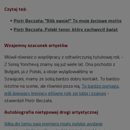
Czytaj też:
Piotr Beczała: "Rób swoje!" To moje życiowe motto
Piotr Beczała. Polski tenor, który zachwycił świat
Wzajemny szacunek artystów
Mówił również o współpracy z odtwórczynią tytułowej roli. -
Z Sonią
Yonchevą znamy się już wiele lat. Ona pochodzi z
Bułgarii, ja z Polski, a oboje wylądowaliśmy w
Szwajcarii, mamy ze sobą bardzo dobry kontakt. To bardzo
istotne na scenie, ale również poza nią.
To bardzo pomaga,
jeśli śpiewacy kreujący główne role się lubią i szanują
-
stwierdził Piotr Beczała.
Autobiografia nietypowej drogi artystycznej
Kilka dni temu swą premierą miało polskie wydanie