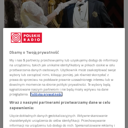
Sonya Yoncheva i Piotr Beczała
Foto: Ken Howard/Met Opera
Dbamy o Twoją prywatność
Program 2 Polskiego Radia zaprosił słuchaczy na
My i nasi
5
partnerzy przechowujemy lub uzyskujemy dostęp do informacji
na urządzeniu, takich jak unikalne identyfikatory w plikach cookie w celu
muzyczną podróż do Nowego Jorku, a dokładnie do
przetwarzania danych osobowych. Użytkownik może zaakceptować swoje
Metropolitan Opera - jednego z najsłynniejszych
wybory lub zarządzać nimi, klikając poniżej, jak również skorzystać z
teatrów operowych świata,
prawa do sprzeciwu na podstawie prawnie uzasadnionego interesu lub w
dowolnym momencie na stronie polityki prywatności. Te wybory będą
skąd transmitowaliśmy "Fedorę" Umberta Giordana.
sygnalizowane naszym partnerom i nie będą miały wpływu na dane
przeglądania.
Polityka prywatności
W partii tytułowej - Sonya Yoncheva, w roli jej
Wraz z naszymi partnerami przetwarzamy dane w celu
kochanka, hrabiego Lorisa - Piotr Beczała.
zapewnienia:
Użycie dokładnych danych geolokalizacyjnych. Aktywne skanowanie
Komfort pracy w Metropolitan Opera
charakterystyki urządzenia do celów identyfikacji. Przechowywanie
informacji na urządzeniu lub dostęp do nich. Spersonalizowane reklamy i