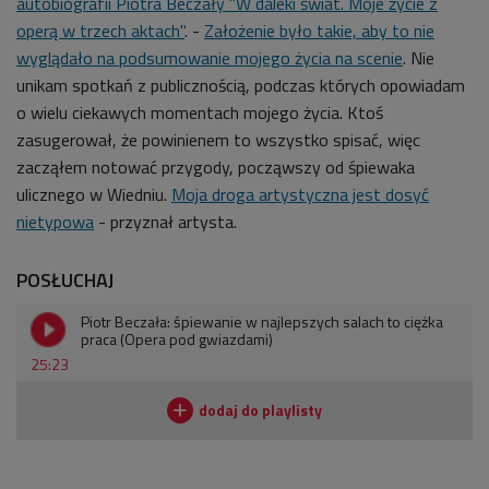
autobiografii
Piotra Beczały "W daleki świat. Moje życie z
operą w trzech aktach"
. -
Założenie było takie, aby to nie
wyglądało na podsumowanie mojego życia na scenie
. Nie
unikam spotkań z publicznością, podczas których opowiadam
o wielu ciekawych momentach mojego życia. Ktoś
zasugerował, że powinienem to wszystko spisać, więc
zacząłem notować przygody, począwszy od śpiewaka
ulicznego w Wiedniu.
Moja droga artystyczna jest dosyć
nietypowa
- przyznał artysta.
POSŁUCHAJ
Piotr Beczała: śpiewanie w najlepszych salach to ciężka
praca (Opera pod gwiazdami)
25:23