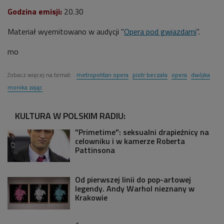
Godzina emisji:
20.30
Materiał wyemitowano w audycji "
Opera pod gwiazdami
".
mo
Zobacz więcej na temat:
metropolitan opera
piotr beczała
opera
dwójka
monika zając
KULTURA W POLSKIM RADIU:
"Primetime": seksualni drapieżnicy na
celowniku i w kamerze Roberta
Pattinsona
Od pierwszej linii do pop-artowej
legendy. Andy Warhol nieznany w
Krakowie