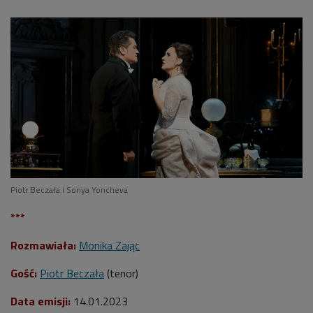
Piotr Beczała i Sonya Yoncheva
***
Rozmawiała:
Monika Zając
Gość:
Piotr Beczała
(tenor)
Data emisji:
14.01.2023