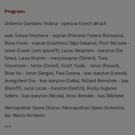
Program:
Umberto Giordano
Fedora
-
opera w trzech aktach
wyk. Sonya Yoncheva
-
sopran (Princess Fedora Romazov),
Rosa Feola
-
sopran (Countess Olga Sukarev), Piotr Beczała
-
tenor (Count Loris Ipanoff), Lucas Meachem
-
baryton (De
Siriex), Laura Krumm
-
mezzosopran (Dimitri), Tony
Stevenson
-
tenor (Desiré), Scott Scully
-
tenor (Rouvel),
Brian Vu
-
tenor (Sergio), Paul Corona - bas-baryton (Loreck),
Jeongcheol Cha - bas-baryton (Cirillo), Richard Bernstein
-
bas
(Boroff), Lucia Lucas
-
baryton (Gretch), Rocky Eugenio
Sellers - bas-baryton (Nicola), Ross Benoliel
-
bas (Michele)
Metropolitan Opera Chorus i Metropolitan Opera Orchestra,
dyr. Marco Armiliato
***