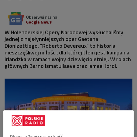
Obserwuj nas na
Google News
W Holenderskiej Opery Narodowej wysłuchaliśmy
jednej z najsłynniejszych oper Gaetana
Dionizettiego. "Roberto Devereux" to historia
nieszczęśliwej miłości, dla której tłem jest kampania
irlandzka w ramach wojny dziewięcioletniej. W rolach
głównych Barno Ismatullaeva oraz Ismael Jordi.
Dbamy o Twoją prywatność