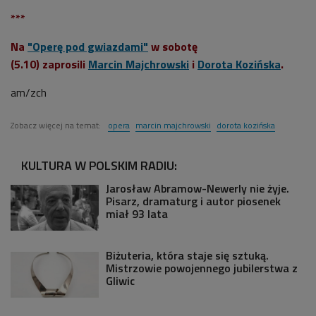
***
Na
"Operę pod gwiazdami"
w sobotę
(5.10) zaprosili
Marcin Majchrowski
i
Dorota Kozińska
.
am/zch
Zobacz więcej na temat:
opera
marcin majchrowski
dorota kozińska
KULTURA W POLSKIM RADIU:
Jarosław Abramow-Newerly nie żyje.
Pisarz, dramaturg i autor piosenek
miał 93 lata
Biżuteria, która staje się sztuką.
Mistrzowie powojennego jubilerstwa z
Gliwic