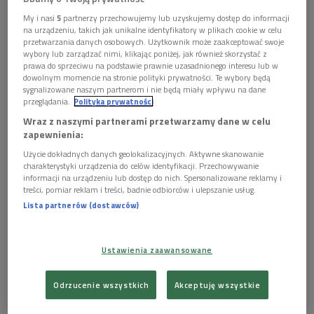
My i nasi
5
partnerzy przechowujemy lub uzyskujemy dostęp do informacji
na urządzeniu, takich jak unikalne identyfikatory w plikach cookie w celu
W sobotni wieczór przeniesiemy się do Holenderskiej Opery
przetwarzania danych osobowych. Użytkownik może zaakceptować swoje
Narodowej
Foto: Shutterstock/biletskiyevgeniy.com
wybory lub zarządzać nimi, klikając poniżej, jak również skorzystać z
prawa do sprzeciwu na podstawie prawnie uzasadnionego interesu lub w
Program:
dowolnym momencie na stronie polityki prywatności. Te wybory będą
sygnalizowane naszym partnerom i nie będą miały wpływu na dane
przeglądania.
Polityka prywatności
Gaetano Donizetti
Roberto Devereux ossia Il conte di Essex
–
Wraz z naszymi partnerami przetwarzamy dane w celu
opera w trzech aktach
zapewnienia:
Wykonawcy:
Użycie dokładnych danych geolokalizacyjnych. Aktywne skanowanie
charakterystyki urządzenia do celów identyfikacji. Przechowywanie
informacji na urządzeniu lub dostęp do nich. Spersonalizowane reklamy i
Barno Ismatullaeva – sopran (Elisabetta, Królowa Anglii),
treści, pomiar reklam i treści, badnie odbiorców i ulepszanie usług.
Ismael Jordi – tenor (Roberto Devereux, Earl of Essex),
Lista partnerów (dostawców)
Angela Brower – mezzosopran (Sara, diuszesa Nottingham),
Nikolay Zemlianskikh – baryton (Duca di Nottingham), Thando
Mjandana – tenor (Lord Cecil), Mark Kurmanbayev – bas (Sir
Ustawienia zaawansowane
Gualtiero Raleigh), Peter Arink – bas (Paź), Sander Heutinck –
bas (Sługa), Chór Holenderskiej Opery Narodowej, Nederlands
Odrzucenie wszystkich
Akceptuję wszystkie
Kamerorkest, dyr. Enrique Mazzola