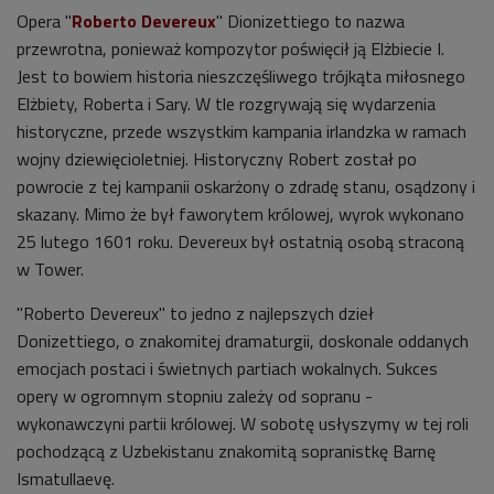
Opera
"
Roberto Devereux
" Dionizettiego to nazwa
przewrotna, ponieważ kompozytor poświęcił ją
Elżbiecie I.
Jest to bowiem historia nieszczęśliwego trójkąta miłosnego
Elżbiety, Roberta i Sary. W tle rozgrywają się wydarzenia
historyczne, przede wszystkim kampania irlandzka w ramach
wojny dziewięcioletniej. Historyczny Robert został po
powrocie z tej kampanii oskarżony o zdradę stanu, osądzony i
skazany. Mimo że był faworytem królowej, wyrok wykonano
25 lutego 1601 roku. Devereux był ostatnią osobą straconą
w Tower.
"Roberto Devereux" to jedno z najlepszych dzieł
Donizettiego, o znakomitej dramaturgii, doskonale oddanych
emocjach postaci i świetnych partiach wokalnych. Sukces
opery w ogromnym stopniu zależy od sopranu -
wykonawczyni partii królowej. W sobotę usłyszymy w tej roli
pochodzącą z Uzbekistanu znakomitą sopranistkę Barnę
Ismatullaevę.