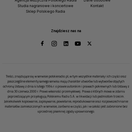
Agencja Muzyczna Polskiego Radia
Dane osobowe
Studia nagraniowe i koncertowe
Kontakt
Sklep Polskiego Radia
Znajdziesz nas na
Treści, znajdujące się w serwisie polskieradio.pl, w tym wszystkie materiały i ich części oraz
poszczególne elementy samego serwisu mają charakter utworów lub wytworów objętych
ochroną Ustawy z dnia 4 lutego 1994 r. o prawie autorskim i prawach pokrewnych lub Ustawy z
dnia 30 czerwca 2000 r. Prawo własności przemysłowej. Prawa o których mowa w zdaniu
poprzedzającym przysługują Polskiemu Radiu S.A. w likwidacji lub podmiotom trzecim.
Jakiekolwiek kopiowanie, zapisywanie, powielanie, reprodukowanie oraz rozpowszechnianie
materiałów zamieszczonych w serwisie, zarówno w części, jak i w całości jest zabronione bez
uprzedniej pisemnej zgody uprawnionego.