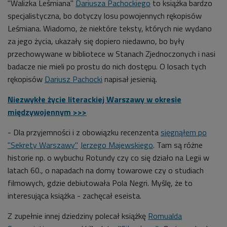
"Walizka Leśmiana"
Dariusza Pachockiego
to książka bardzo
specjalistyczna, bo dotyczy losu powojennych rękopisów
Leśmiana. Wiadomo, że niektóre teksty, których nie wydano
za jego życia, ukazały się dopiero niedawno, bo były
przechowywane w bibliotece w Stanach Zjednoczonych i nasi
badacze nie mieli po prostu do nich dostępu. O losach tych
rękopisów
Dariusz Pachocki
napisał jesienią.
Niezwykłe życie literackiej Warszawy w okresie
międzywojennym >>>
- Dla przyjemności i z obowiązku recenzenta
sięgnąłem po
"Sekrety Warszawy"
Jerzego Majewskiego
. Tam są różne
historie np. o wybuchu Rotundy czy co się działo na Legii w
latach 60., o napadach na domy towarowe czy o studiach
filmowych, gdzie debiutowała Pola Negri. Myślę, że to
interesująca książka - zachęcał eseista.
Z zupełnie innej dziedziny polecał książkę
Romualda