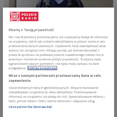
Piotr Łopuszański
Foto: archiwum prywatne
Dbamy o Twoją prywatność
Posłuchaj
My i nasi
5
partnerzy przechowujemy lub uzyskujemy dostęp do informacji
na urządzeniu, takich jak unikalne identyfikatory w plikach cookie w celu
przetwarzania danych osobowych. Użytkownik może zaakceptować swoje
Piotr Łopuszański o Leśmianie, Koperniku i Panu
wybory lub zarządzać nimi, klikając poniżej, jak również skorzystać z
Samochodziku (Dwójka/Literackie witaminy)
prawa do sprzeciwu na podstawie prawnie uzasadnionego interesu lub w
08:15
dowolnym momencie na stronie polityki prywatności. Te wybory będą
sygnalizowane naszym partnerom i nie będą miały wpływu na dane
przeglądania.
Polityka prywatności
Wraz z naszymi partnerami przetwarzamy dane w celu
zapewnienia:
Gość Kingi Michalskiej podczas ostatnich miesięcy kończył
Użycie dokładnych danych geolokalizacyjnych. Aktywne skanowanie
najnowszą książkę leśmianowską i jednocześnie zanurzał się
charakterystyki urządzenia do celów identyfikacji. Przechowywanie
w książkach, na które nie miał wcześniej czasu. Pandemia
informacji na urządzeniu lub dostęp do nich. Spersonalizowane reklamy i
treści, pomiar reklam i treści, badnie odbiorców i ulepszanie usług.
spowodowała, że sięgnął po książki z ulubionej epoki, czyli
Lista partnerów (dostawców)
renesansu. Zarówno o historii tej epoki, jaki i filozofii, sztuce.
Wgłębiając się, autor dotarł do postaci
Mikołaja Kopernika.