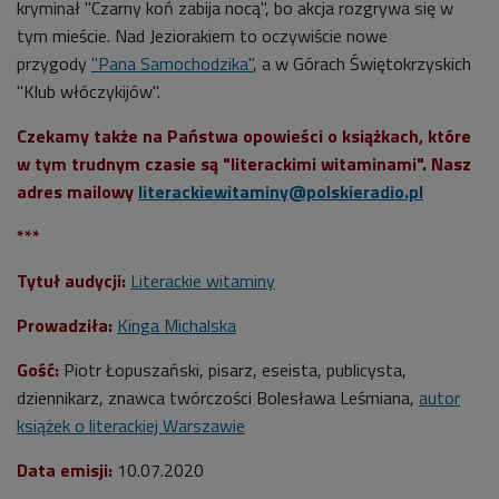
kryminał "Czarny koń zabija nocą", bo akcja rozgrywa się w
tym mieście. Nad Jeziorakiem to oczywiście nowe
przygody
"Pana Samochodzika"
, a w Górach Świętokrzyskich
"Klub włóczykijów".
Czekamy także na Państwa opowieści o książkach, które
w tym trudnym czasie są "literackimi witaminami". Nasz
adres mailowy
literackiewitaminy@polskieradio.pl
***
Tytuł audycji:
Literackie witaminy
Prowadziła:
Kinga Michalska
Gość:
Piotr Łopuszański, pisarz, eseista, publicysta,
dziennikarz, znawca twórczości Bolesława Leśmiana,
autor
książek o literackiej Warszawie
Data emisji:
10.07.2020