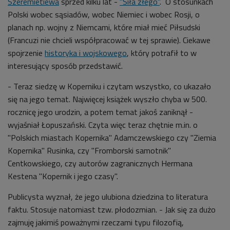
Szeremietiewa
sprzed kilku lat -
"Siła złego"
. O stosunkach
Polski wobec sąsiadów, wobec Niemiec i wobec Rosji, o
planach np. wojny z Niemcami, które miał mieć Piłsudski
(Francuzi nie chcieli współpracować w tej sprawie). Ciekawe
spojrzenie
historyka i wojskowego
, który potrafił to w
interesujący sposób przedstawić.
- Teraz siedzę w Koperniku i czytam wszystko, co ukazało
się na jego temat. Najwięcej książek wyszło chyba w 500.
rocznicę jego urodzin, a potem temat jakoś zaniknął -
wyjaśniał Łopuszański. Czyta więc teraz chętnie m.in. o
"Polskich miastach Kopernika" Adamczewskiego czy "Ziemia
Kopernika" Rusinka, czy "Fromborski samotnik"
Centkowskiego, czy autorów zagranicznych Hermana
Kestena "Kopernik i jego czasy".
Publicysta wyznał, że jego ulubiona dziedzina to literatura
faktu. Stosuje natomiast tzw. płodozmian. - Jak się za dużo
zajmuję jakimiś poważnymi rzeczami typu filozofią,