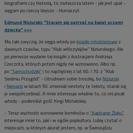
biografiami czy historią, to zwłaszcza latem - jak jest upał -
sięgam po rzeczy lżejsze - tłumaczył.
Edmund Niziurski: "Staram się patrzeć na świat oczami
dziecka" >>>
Ma taki zwyczaj, że sięga wtedy po
książki młodzieżowe
z
dawnych czasów, typu "Klub włóczykijów" Niziurskiego. Ale
po pierwsze wydanie tej książki z ilustracjami Andrzeja
Czeczota, których potem nigdy nie wznowiono. Albo np.
po
"Samochodziki"
i to najchętniej z lat 60. I 70. z "Klub
Siedmiu Przygód". - Utrudniam sobie troszkę, bo
Niziurski
i
Nienacki
w latach 90. zmieniali niestety te teksty, starali się
je uwspółcześniać. A mnie interesuje właśnie to, co oni pisali
wtedy - podkreślał gość Kingi Michalskiej.
- Teraz wychodzi wznowienie komiksów o
"Kapitanie Żbiku"
,
interesuje mnie to, jaki i w ogóle popkultura. Lubię czytać o
miejscach, w których akurat jestem, np. w Świnoujściu