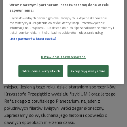
Wraz z naszymi partnerami przetwarzamy dane w celu
zapewnienia:
Użycie dokładnych danych geolokalizacyjnych. Aktywne skanowanie
charakterystyki urządzenia do celów identyfikacji. Przechowywanie
informacji na urządzeniu lub dostęp do nich. Spersonalizowane reklamy i
treści, pomiar reklam i treści, badnie odbiorców i ulepszanie usług.
Lista partnerów (dostawców)
Pomnik Mikołaja Kopernika w Toruniu
Foto: PAP/Alamy
"Na jednym z filarów jest gnomon, jak podanie niesie, przez
Ustawienia zaawansowane
samego Kopernika zrobiony" – ten fragment opisu Kościoła
Świętojańskiego w Toruniu, pochodzący z 1843 roku, jest
Odrzucenie wszystkich
Akceptuję wszystkie
obecnie jednym z nielicznych bezpośrednich świadectw
potwierdzających funkcjonowanie zegara słonecznego w tym
miejscu. Jesienią tego roku, dzięki staraniom społeczników:
Krzysztofa Przegiętki z wydziału fizyki UMK oraz Jerzego
Rafalskiego z toruńskiego Planetarium, na jeden z
południwych filarów świątyni wróci zegar słoneczny.
Zapraszamy do wysłuchania jego historii i opowieści o
dawnych sposobach mierzenia czasu.