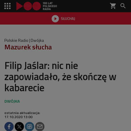
shopping_cart


SŁUCHAJ

Polskie Radio
Dwójka
Mazurek słucha
Filip Jaślar: nic nie
zapowiadało, że skończę w
kabarecie
ostatnia aktualizacja:
17.10.2020 13:00