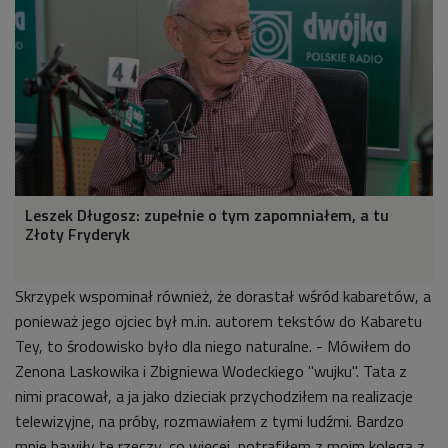
Leszek Długosz: zupełnie o tym zapomniałem, a tu
Złoty Fryderyk
Skrzypek wspominał również, że dorastał wśród kabaretów, a
ponieważ jego ojciec był m.in. autorem tekstów do Kabaretu
Tey, to środowisko było dla niego naturalne. - Mówiłem do
Zenona Laskowika i Zbigniewa Wodeckiego "wujku". Tata z
nimi pracował, a ja jako dzieciak przychodziłem na realizacje
telewizyjne, na próby, rozmawiałem z tymi ludźmi. Bardzo
mnie bawiły te rzeczy, co więcej, potrafiłem z moim kolegą z