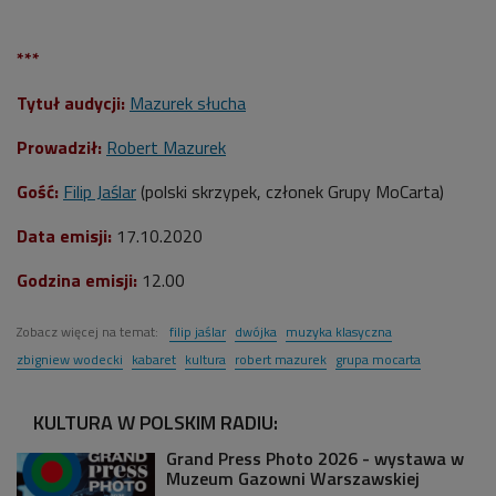
***
Tytuł audycji:
Mazurek słucha
Prowadził:
Robert Mazurek
Gość:
Filip Jaślar
(
polski skrzypek, członek Grupy MoCarta)
Data emisji:
17
.10.2020
Godzina emisji:
12
.00
Zobacz więcej na temat:
filip jaślar
dwójka
muzyka klasyczna
zbigniew wodecki
kabaret
kultura
robert mazurek
grupa mocarta
KULTURA W POLSKIM RADIU:
Grand Press Photo 2026 - wystawa w
Muzeum Gazowni Warszawskiej