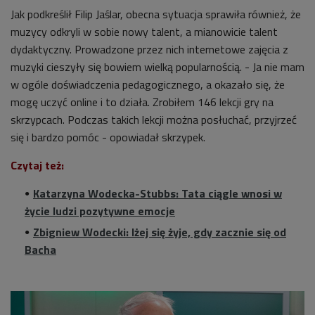
Jak podkreślił Filip Jaślar, obecna sytuacja sprawiła również, że
muzycy odkryli w sobie nowy talent, a mianowicie talent
dydaktyczny. Prowadzone przez nich internetowe zajęcia z
muzyki cieszyły się bowiem wielką popularnością. - Ja nie mam
w ogóle doświadczenia pedagogicznego, a okazało się, że
mogę uczyć online i to działa. Zrobiłem 146 lekcji gry na
skrzypcach. Podczas takich lekcji można posłuchać, przyjrzeć
się i bardzo pomóc - opowiadał skrzypek.
Czytaj też:
Katarzyna Wodecka-Stubbs:
Tata ciągle wnosi w
życie ludzi pozytywne emocje
Zbigniew Wodecki: lżej się żyje, gdy zacznie się od
Bacha