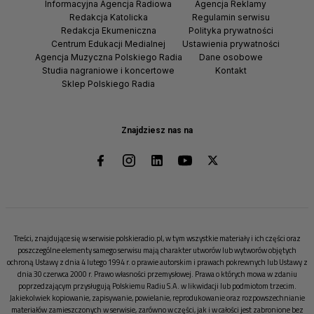
Informacyjna Agencja Radiowa
Agencja Reklamy
Redakcja Katolicka
Regulamin serwisu
Redakcja Ekumeniczna
Polityka prywatności
Centrum Edukacji Medialnej
Ustawienia prywatności
Agencja Muzyczna Polskiego Radia
Dane osobowe
Studia nagraniowe i koncertowe
Kontakt
Sklep Polskiego Radia
Znajdziesz nas na
Treści, znajdujące się w serwisie polskieradio.pl, w tym wszystkie materiały i ich części oraz
poszczególne elementy samego serwisu mają charakter utworów lub wytworów objętych
ochroną Ustawy z dnia 4 lutego 1994 r. o prawie autorskim i prawach pokrewnych lub Ustawy z
dnia 30 czerwca 2000 r. Prawo własności przemysłowej. Prawa o których mowa w zdaniu
poprzedzającym przysługują Polskiemu Radiu S.A. w likwidacji lub podmiotom trzecim.
Jakiekolwiek kopiowanie, zapisywanie, powielanie, reprodukowanie oraz rozpowszechnianie
materiałów zamieszczonych w serwisie, zarówno w części, jak i w całości jest zabronione bez