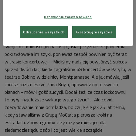
57:36
Ustawienia zaawansowane
Odrzucenie wszystkich
Akceptuję wszystkie
Grupa MoCarta w 2020 roku obchodzi jubileusz 25-lecia
swojej działalności. Jednak Filip Jaślar przyznał, że pandemia
pokrzyżowała im szyki, ponieważ zespół powinien być teraz
w trasie koncertowej.
- Mieliśmy nadzieję powtórzyć sukces
sprzed dwóch lat, kiedy zagraliśmy 68 koncertów w Paryżu, w
teatrze Bobino w dzielnicy Montparnasse. Ale jak mówią: jeśli
chcesz rozśmieszyć Pana Boga, opowiedz mu o swoich
planach - mówił gość audycji. Dodał też, że czas lockdownu
to były "najdłuższe wakacje w jego życiu". - Ale covid
zdecydowanie mnie odmładza, bo czuję się jak 25 lat temu,
kiedy stawialiśmy z Grupą MoCarta pierwsze kroki na
estradach. Znowu gramy trzy razy w miesiącu dla
siedemdziesięciu osób i to jest wielkie szczęście.