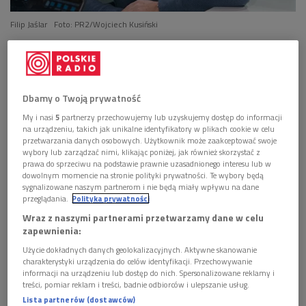
Filip Jaślar
Foto: PR2/Wojciech Kusiński
Dbamy o Twoją prywatność
My i nasi
5
partnerzy przechowujemy lub uzyskujemy dostęp do informacji
na urządzeniu, takich jak unikalne identyfikatory w plikach cookie w celu
przetwarzania danych osobowych. Użytkownik może zaakceptować swoje
wybory lub zarządzać nimi, klikając poniżej, jak również skorzystać z
prawa do sprzeciwu na podstawie prawnie uzasadnionego interesu lub w
dowolnym momencie na stronie polityki prywatności. Te wybory będą
sygnalizowane naszym partnerom i nie będą miały wpływu na dane
przeglądania.
Polityka prywatności
Wraz z naszymi partnerami przetwarzamy dane w celu
Filip Jaślar gościem Roberta Mazurka - galeria
zapewnienia:
Użycie dokładnych danych geolokalizacyjnych. Aktywne skanowanie
POSŁUCHAJ
charakterystyki urządzenia do celów identyfikacji. Przechowywanie
informacji na urządzeniu lub dostęp do nich. Spersonalizowane reklamy i
treści, pomiar reklam i treści, badnie odbiorców i ulepszanie usług.
Filip Jaślar o 25-leciu Grupy MoCarta oraz kabaretowej
Lista partnerów (dostawców)
karierze (Mazurek słucha/Dwójka)