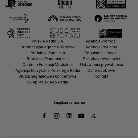
Polskie Radio S.A.
Agencja Promocji
Informacyjna Agencja Radiowa
Agencja Reklamy
Redakcja Katolicka
Regulamin serwisu
Redakcja Ekumeniczna
Polityka prywatności
Centrum Edukacji Medialnej
Ustawienia prywatności
Agencja Muzyczna Polskiego Radia
Dane osobowe
Studia nagraniowe i koncertowe
Kontakt
Sklep Polskiego Radia
Znajdziesz nas na