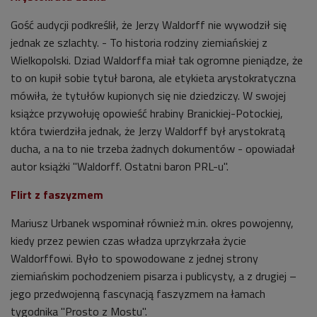
Gość audycji podkreślił, że Jerzy Waldorff nie wywodził się
jednak ze szlachty. - To historia rodziny ziemiańskiej z
Wielkopolski. Dziad Waldorffa miał tak ogromne pieniądze, że
to on kupił sobie tytuł barona, ale etykieta arystokratyczna
mówiła, że tytułów kupionych się nie dziedziczy. W swojej
książce przywołuję opowieść hrabiny Branickiej-Potockiej,
która twierdziła jednak, że Jerzy Waldorff był arystokratą
ducha, a na to nie trzeba żadnych dokumentów - opowiadał
autor książki
"Waldorff. Ostatni baron PRL-u".
Flirt z faszyzmem
Mariusz Urbanek wspominał również m.in. okres powojenny,
kiedy przez pewien czas władza uprzykrzała życie
Waldorffowi. Było to spowodowane z jednej strony
ziemiańskim pochodzeniem pisarza i publicysty, a z drugiej –
jego przedwojenną fascynacją faszyzmem na łamach
tygodnika "Prosto z Mostu".