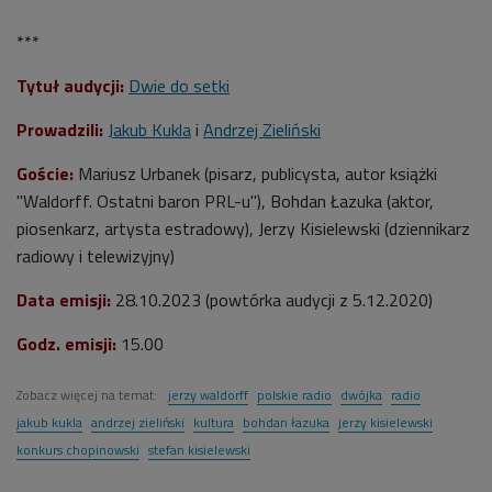
***
Tytuł audycji:
Dwie do setki
Prowadzili:
Jakub Kukla
i
Andrzej Zieliński
Goście:
Mariusz Urbanek (pisarz, publicysta, autor książki
"Waldorff. Ostatni baron PRL-u"), Bohdan Łazuka (aktor,
piosenkarz, artysta estradowy), Jerzy Kisielewski (dziennikarz
radiowy i telewizyjny)
Data emisji:
28.10.2023 (powtórka audycji z
5
.12.2020
)
Godz. emisji:
15.00
Zobacz więcej na temat:
jerzy waldorff
polskie radio
dwójka
radio
jakub kukla
andrzej zieliński
kultura
bohdan łazuka
jerzy kisielewski
konkurs chopinowski
stefan kisielewski