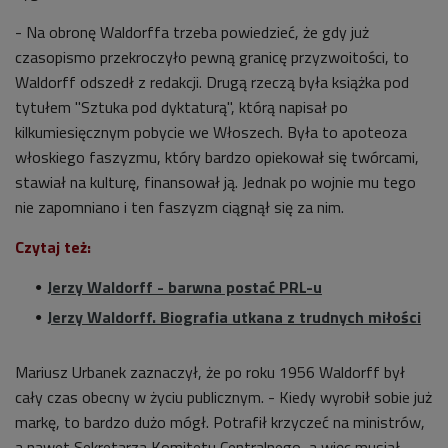
- Na obronę Waldorffa trzeba powiedzieć, że gdy już
czasopismo przekroczyło pewną granicę przyzwoitości, to
Waldorff odszedł z redakcji. Drugą rzeczą była książka
pod
tytułem "Sztuka pod dyktaturą"
, którą napisał po
kilkumiesięcznym pobycie we Włoszech. Była to apoteoza
włoskiego faszyzmu, który bardzo opiekował się twórcami,
stawiał na kulturę, finansował ją. Jednak po wojnie mu tego
nie zapomniano i ten faszyzm ciągnął się za nim.
Czytaj też:
Jerzy Waldorff - barwna postać PRL-u
Jerzy Waldorff. Biografia utkana z trudnych miłości
Mariusz Urbanek zaznaczył, że po roku 1956 Waldorff był
cały czas obecny w życiu publicznym. - Kiedy wyrobił sobie już
markę, to bardzo dużo mógł. Potrafił krzyczeć na ministrów,
a nawet Sekretarza Komitetu Centralnego, a więc musiał