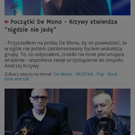
Początki De Mono - Krzywy stwierdza
"nigdzie nie jadę"
- Przyszedłem na próbę De Mono, by im powiedzieć, że
w ogóle nie jestem zainteresowany byciem wokalistą
grupy. To, co usłyszałem, zrobiło na mnie piorunujące
wrażenie - wspomina swoje przystąpienie do zespołu
Andrzej Krzywy.
Zobacz więcej na temat:
De Mono
MUZYKA
Pop
Rock
rock and roll