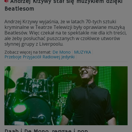
Andrzej Krzywy stał się muzykiem dzięki
Beatlesom
Andrzej Krzywy wyjaśnia, że w latach 70-tych sztuki
kryminalne w Teatrze Telewizji były oprawiane muzyką
Beatlesów. Więc czekał na te spektakle nie dla ich treści,
ale żeby posłuchać puszczanych w czołówce utworów
słynnej grupy z Liverpoolu.
Zobacz więcej na temat:
De Mono
MUZYKA
Przeboje Przyjaciół Radiowej Jedynki
Daab i De Mono, reggae i pop