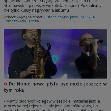
opowiadali Andrzej Krzywy, Waldemar Deska i Piotr
Strojnowski - pierwszy wokalista zespołu. Poznaliśmy
nie tylko kulisy nagrywania albumu...
Zobacz więcej na temat:
Historia pewnej płyty
MUZYKA
Tomasz Żąda
Trójka
De Mono: nowa płyta być może jeszcze w
tym roku
- Mamy płodnych kolegów w zespole, materiał jest, a
proces samej rejestracji nie jest skomplikowany, bo
można to robić w domu. Pytanie tylko czy płyta wciśnie