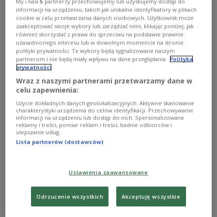
My i nasi
5
partnerzy przechowujemy lub uzyskujemy dostęp do
podbicia Australii? O swojej muzycznej drodze Andrzej
informacji na urządzeniu, takich jak unikalne identyfikatory w plikach
Krzywy opowiedział w Jedynkowym cyklu "Bez tajemnic".
cookie w celu przetwarzania danych osobowych. Użytkownik może
zaakceptować swoje wybory lub zarządzać nimi, klikając poniżej, jak
Zobacz więcej na temat:
De Mono
Lato z Radiem 2014
również skorzystać z prawa do sprzeciwu na podstawie prawnie
MUZYKA
uzasadnionego interesu lub w dowolnym momencie na stronie
polityki prywatności. Te wybory będą sygnalizowane naszym
partnerom i nie będą miały wpływu na dane przeglądania.
Polityka
prywatności
Wraz z naszymi partnerami przetwarzamy dane w
celu zapewnienia:
Użycie dokładnych danych geolokalizacyjnych. Aktywne skanowanie
charakterystyki urządzenia do celów identyfikacji. Przechowywanie
informacji na urządzeniu lub dostęp do nich. Spersonalizowane
reklamy i treści, pomiar reklam i treści, badnie odbiorców i
ulepszanie usług.
Lista partnerów (dostawców)
Weekend z gwiazdą. Krzywy, Daab i De
Mono
Ustawienia zaawansowane
Bohaterem sobotniej odsłony cyklu "Bez tajemnic"
Odrzucenie wszystkich
Akceptuję wszystkie
będzie Andrzej Krzywy, lider zespołu De Mono.
Zobacz więcej na temat:
De Mono
MUZYKA