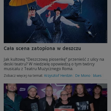
Cała scena zatopiona w deszczu
Jak kultową "Deszczową piosenkę” przenieść z ulicy na
deski teatru? W niedzielę opowiedzą o tym twórcy
musicalu z Teatru Muzycznego Roma.
Zobacz więcej na temat:
Krzysztof Herdzin
De Mono
blues