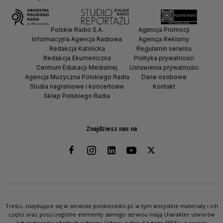
Polskie Radio S.A.
Agencja Promocji
Informacyjna Agencja Radiowa
Agencja Reklamy
Redakcja Katolicka
Regulamin serwisu
Redakcja Ekumeniczna
Polityka prywatności
Centrum Edukacji Medialnej
Ustawienia prywatności
Agencja Muzyczna Polskiego Radia
Dane osobowe
Studia nagraniowe i koncertowe
Kontakt
Sklep Polskiego Radia
Znajdziesz nas na
Treści, znajdujące się w serwisie polskieradio.pl, w tym wszystkie materiały i ich
części oraz poszczególne elementy samego serwisu mają charakter utworów
lub wytworów objętych ochroną Ustawy z dnia 4 lutego 1994 r. o prawie