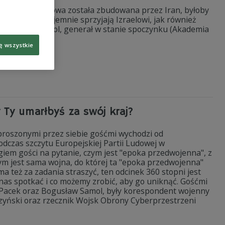
 gdyby broń jądrowa została zbudowana przez Iran, byłoby
iś sposób potajemnie sprzyjają Izraelowi, jak również
Bogusław Samol, generał w stanie spoczynku (Akademia
ę wszystkie
SA
Ty umarłbyś za swój kraj?
aproszonymi przez siebie gośćmi wychodzi od
dczas szczytu Europejskiej Partii Ludowej w
giem gości na pytanie, czym jest "epoka przedwojenna", z
czym jest sama wojna, do której ta "epoka przedwojenna"
ma też za zadania straszyć, ten odcinek 360 stopni jest
nas spotkać i co możemy zrobić, aby go uniknąć. Gośćmi
 Pacek oraz Bogusław Samol, były korespondent wojenny
zyński oraz rzecznik Wojsk Obrony Cyberprzestrzeni