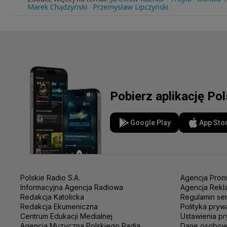
Marek Chądzyński
Przemysław Lipczyński
Pobierz aplikację Po
Google Play
App Sto
Polskie Radio S.A.
Agencja Prom
Informacyjna Agencja Radiowa
Agencja Rekl
Redakcja Katolicka
Regulamin se
Redakcja Ekumeniczna
Polityka pryw
Centrum Edukacji Medialnej
Ustawienia pr
Agencja Muzyczna Polskiego Radia
Dane osobo