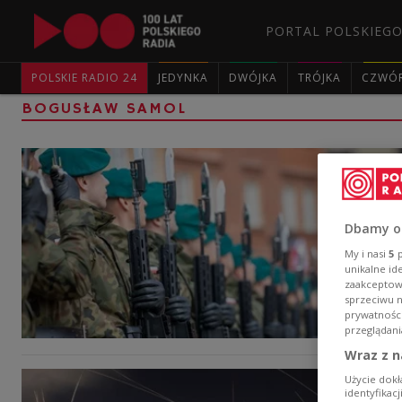
PORTAL POLSKIEGO
POLSKIE RADIO 24
JEDYNKA
DWÓJKA
TRÓJKA
CZWÓ
BOGUSŁAW SAMOL
Dbamy o
My i nasi
5
p
unikalne id
zaakceptowa
sprzeciwu 
prywatnośc
przeglądani
Wraz z n
Użycie dokł
identyfikac