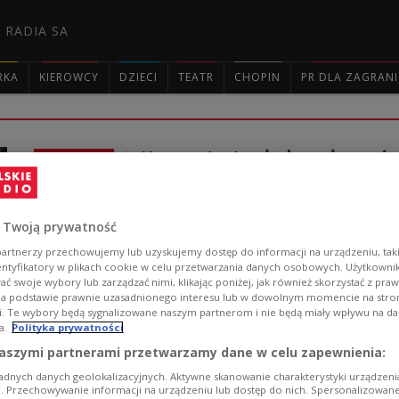
 RADIA SA
RKA
KIEROWCY
DZIECI
TEATR
CHOPIN
PR DLA ZAGRAN

Nowa strategia bezpieczeń
TYLKO U NAS
BBN przygotowało nową Strategię Bezpieczeństwa Nar
Polskiego w stanie spoczynku z Akademii Sztuki Wojenn
 Twoją prywatność
syndrom naiwności, że ktoś ich obroni". - Pora zmienić t
artnerzy przechowujemy lub uzyskujemy dostęp do informacji na urządzeniu, taki
Zobacz więcej na temat:
polityka
POLSKA
bezpieczeństwo
entyfikatory w plikach cookie w celu przetwarzania danych osobowych. Użytkown
ć swoje wybory lub zarządzać nimi, klikając poniżej, jak również skorzystać z pra
na podstawie prawnie uzasadnionego interesu lub w dowolnym momencie na stroni
i. Te wybory będą sygnalizowane naszym partnerom i nie będą miały wpływu na d
a.
Polityka prywatności
aszymi partnerami przetwarzamy dane w celu zapewnienia:
Gen. Samol: USA nie przys
adnych danych geolokalizacyjnych. Aktywne skanowanie charakterystyki urządzen
POLSKIE RADIO 24
ji. Przechowywanie informacji na urządzeniu lub dostęp do nich. Spersonalizowane