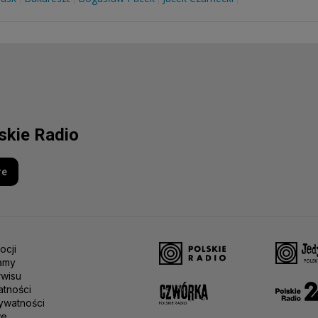
lskie Radio
re
ocji
amy
rwisu
atności
ywatności
we