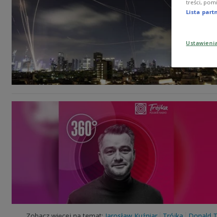
treści, pom
Lista par
Ustawieni
Zobacz więcej na temat:
Jarosław Kuźniar
Trójka
Donald 