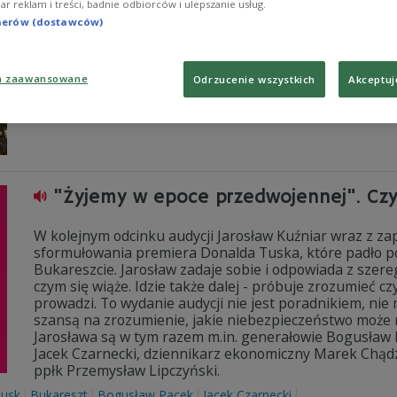
iar reklam i treści, badnie odbiorców i ulepszanie usług.
- Emiraty Arabskie, jak i Saudyjczycy, obawiają się, że
tnerów (dostawców)
to również zagrożenie dla nich, i prawdopodobnie w jak
Stanom Zjednoczonym - mówił w Polskim Radu 24 gen. 
Sztuki Wojennej).
a zaawansowane
Odrzucenie wszystkich
Akceptuj
Zobacz więcej na temat:
ŚWIAT
Izrael
Iran
Bliski Wschód
U
"Żyjemy w epoce przedwojennej". Czy 
W kolejnym odcinku audycji Jarosław Kuźniar wraz z z
sformułowania premiera Donalda Tuska, które padło po
Bukareszcie. Jarosław zadaje sobie i odpowiada z szere
czym się wiąże. Idzie także dalej - próbuje zrozumieć 
prowadzi. To wydanie audycji nie jest poradnikiem, nie 
szansą na zrozumienie, jakie niebezpieczeństwo może 
Jarosława są w tym razem m.in. generałowie Bogusław
Jacek Czarnecki, dziennikarz ekonomiczny Marek Chąd
ppłk Przemysław Lipczyński.
Tusk
Bukareszt
Bogusław Pacek
Jacek Czarnecki