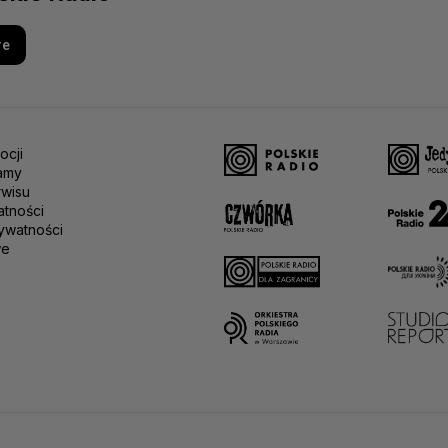
re
ocji
amy
rwisu
atności
ywatności
we