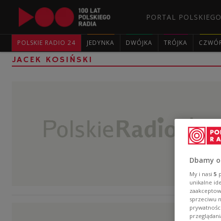
PORTAL POLSKIEGO
POLSKIE RADIO 24
JEDYNKA
DWÓJKA
TRÓJKA
CZWÓ
JACEK KOSIŃSKI
Dbamy o
My i nasi
5
p
unikalne id
zaakceptowa
sprzeciwu 
prywatnośc
przeglądani