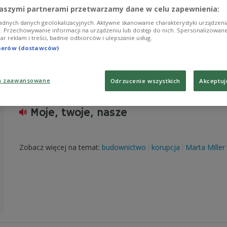
aszymi partnerami przetwarzamy dane w celu zapewnienia:
Zobacz więcej na temat:
ekologia
Marta Miller
podkowa leśn
adnych danych geolokalizacyjnych. Aktywne skanowanie charakterystyki urządzen
ji. Przechowywanie informacji na urządzeniu lub dostęp do nich. Spersonalizowane
iar reklam i treści, badnie odbiorców i ulepszanie usług.
tnerów (dostawców)
a zaawansowane
Odrzucenie wszystkich
Akceptuj
Moje, twoje, nasze
Zobacz więcej na temat:
budownictwo
korupcja
Marta Miller