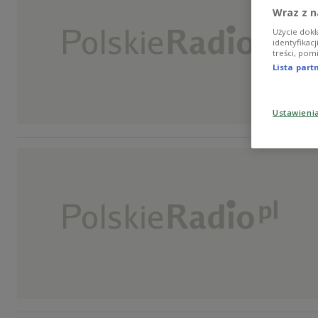
Wraz z n
Użycie dokł
identyfikac
treści, pom
Lista par
Ustawieni