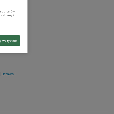
a
promocja
ia do celów
 reklamy i
ę wszystkie
ustawa