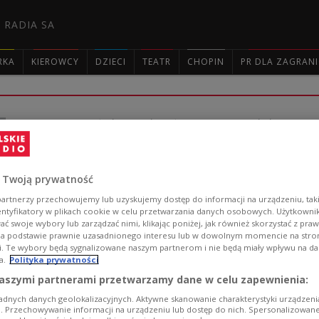
 RADIA SA
RKA
KIEROWCY
DZIECI
TEATR
CHOPIN
PR DLA ZAGRAN

Rak szyjki macicy jest całkowicie wyle
Rak szyjki macicy to bardzo podstępny nowotwór, pon
charakterystyczne objawy. Jak przyznaje profesor Mari
 Twoją prywatność
daje szansę na całkowite wyzdrowienie. Jakie badania
artnerzy przechowujemy lub uzyskujemy dostęp do informacji na urządzeniu, taki
Zobacz więcej na temat:
Roman Czejarek
rak szyjki macicy
n
entyfikatory w plikach cookie w celu przetwarzania danych osobowych. Użytkown
ć swoje wybory lub zarządzać nimi, klikając poniżej, jak również skorzystać z pra
na podstawie prawnie uzasadnionego interesu lub w dowolnym momencie na stroni
i. Te wybory będą sygnalizowane naszym partnerom i nie będą miały wpływu na d
a.
Polityka prywatności
aszymi partnerami przetwarzamy dane w celu zapewnienia:
Ważne objawy, które powinny obudzić
adnych danych geolokalizacyjnych. Aktywne skanowanie charakterystyki urządzen
ji. Przechowywanie informacji na urządzeniu lub dostęp do nich. Spersonalizowane