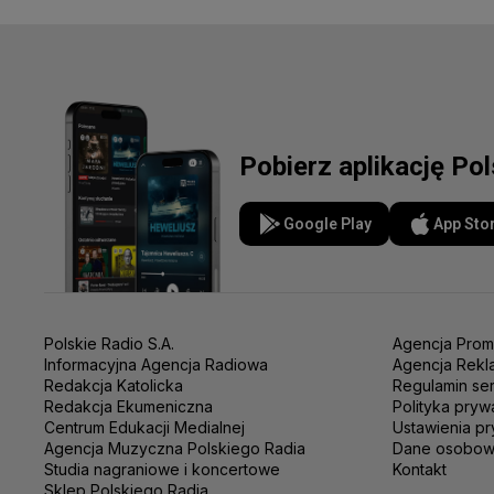
Pobierz aplikację Po
Google Play
App Sto
Polskie Radio S.A.
Agencja Prom
Informacyjna Agencja Radiowa
Agencja Rekl
Redakcja Katolicka
Regulamin se
Redakcja Ekumeniczna
Polityka pryw
Centrum Edukacji Medialnej
Ustawienia pr
Agencja Muzyczna Polskiego Radia
Dane osobo
Studia nagraniowe i koncertowe
Kontakt
Sklep Polskiego Radia