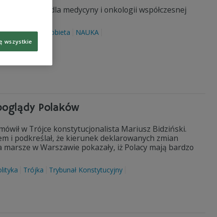
jszych wyzwań dla medycyny i onkologii współczesnej
wotwory
rak
kobieta
NAUKA
ę wszystkie
 poglądy Polaków
ówił w Trójce konstytucjonalista Mariusz Bidziński.
em i podkreślał, że kierunek deklarowanych zmian
wa marsze w Warszawie pokazały, iż Polacy mają bardzo
lityka
Trójka
Trybunał Konstytucyjny