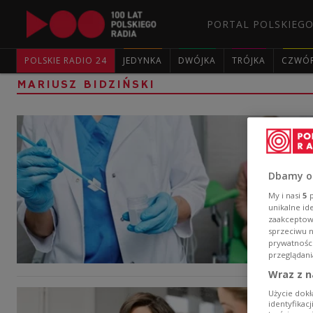
PORTAL POLSKIEGO
POLSKIE RADIO 24
JEDYNKA
DWÓJKA
TRÓJKA
CZWÓ
MARIUSZ BIDZIŃSKI
Dbamy o
My i nasi
5
p
unikalne id
zaakceptowa
sprzeciwu 
prywatnośc
przeglądani
Wraz z n
Użycie dokł
identyfikac