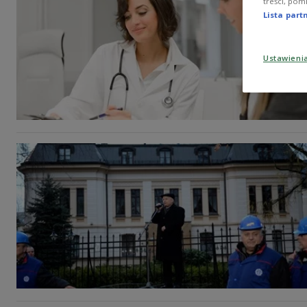
treści, pom
Lista par
Ustawieni