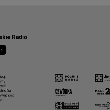
lskie Radio
re
ocji
amy
rwisu
atności
ywatności
we