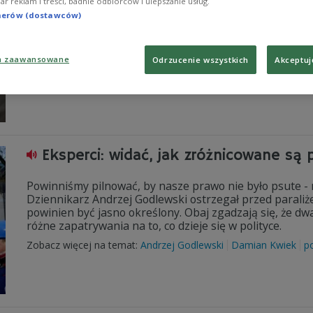
iar reklam i treści, badnie odbiorców i ulepszanie usług.
- Rak błony śluzowej macicy jest jednym z najpoważnie
tnerów (dostawców)
epoki - mówi lekarz, prof. Mariusz Bidziński.
Zobacz więcej na temat:
Artur Wolski
zdrowie
medycyna
no
a zaawansowane
Odrzucenie wszystkich
Akceptuj
Eksperci: widać, jak zróżnicowane są
Powinniśmy pilnować, by nasze prawo nie było psute - m
Dziennikarz Andrzej Godlewski ostrzegał przed paraliż
powinien być jasno określony. Obaj zgadzają się, że d
różne zapatrywania na to, co dzieje się w polityce.
Zobacz więcej na temat:
Andrzej Godlewski
Damian Kwiek
po