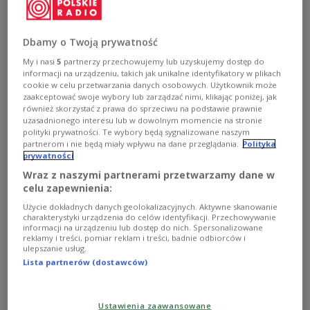
To najlepszy wynik drużyny narodowej tego kraju w
historii mundialu. Jej dotychczasowym rekordem była
czwarta lokata w Meksyku w 1986 roku.
Dbamy o Twoją prywatność
Zobacz więcej na temat:
SPORT
Piłka nożna
My i nasi
5
partnerzy przechowujemy lub uzyskujemy dostęp do
reprezentacja Belgii
informacji na urządzeniu, takich jak unikalne identyfikatory w plikach
cookie w celu przetwarzania danych osobowych. Użytkownik może
zaakceptować swoje wybory lub zarządzać nimi, klikając poniżej, jak
również skorzystać z prawa do sprzeciwu na podstawie prawnie
uzasadnionego interesu lub w dowolnym momencie na stronie
polityki prywatności. Te wybory będą sygnalizowane naszym
partnerom i nie będą miały wpływu na dane przeglądania.
Polityka
prywatności
Wraz z naszymi partnerami przetwarzamy dane w
celu zapewnienia:
Użycie dokładnych danych geolokalizacyjnych. Aktywne skanowanie
charakterystyki urządzenia do celów identyfikacji. Przechowywanie
informacji na urządzeniu lub dostęp do nich. Spersonalizowane
reklamy i treści, pomiar reklam i treści, badnie odbiorców i
"Na mundialu brązowy medal powinien
ulepszanie usług.
być przyznany z urzędu"
Lista partnerów (dostawców)
Piłkarska reprezentacja Anglii zagra dziś w
Petersburgu z Belgią o trzecie miejsce na
Ustawienia zaawansowane