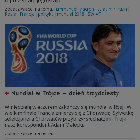
reprezentacji jego kraju.
Zobacz więcej na temat:
Emmanuel Macron
Władimir Putin
Rosja
Francja
polityka
mundial 2018
ŚWIAT
Mundial w Trójce – dzień trzydziesty
W niedzielę wieczorem zakończy się mundial w Rosji. W
wielkim finale Francja zmierzy się z Chorwacją. Sylwetkę
selekcjonera Chorwatów przybliżył słuchaczom Trójki
nasz korespondent Adam Malecki.
Zobacz więcej na temat: