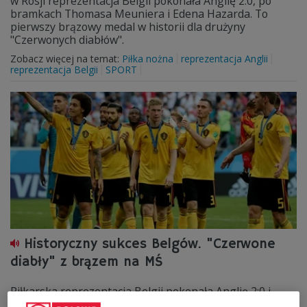
w Rosji reprezentacja Belgii pokonała Anglię 2:0, po
bramkach Thomasa Meuniera i Edena Hazarda. To
pierwszy brązowy medal w historii dla drużyny
"Czerwonych diabłów".
Zobacz więcej na temat:
Piłka nożna
reprezentacja Anglii
reprezentacja Belgii
SPORT
Historyczny sukces Belgów. "Czerwone
diabły" z brązem na MŚ
Piłkarska reprezentacja Belgii pokonała Anglię 2:0 i
zajęła trzecie miejsce na mistrzostwach świata w Rosji.