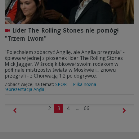
Lider The Rolling Stones nie pomógł
"Trzem Lwom"
"Pojechałem zobaczyć Anglię, ale Anglia przegrała" -
śpiewa w jednej z piosenek lider The Rolling Stones
Mick Jagger. W środę kibicował swoim rodakom w
półfinale mistrzostw świata w Moskwie i... znowu
przegrali - z Chorwacją 1:2 po dogrywce.
Zobacz więcej na temat:
SPORT
Piłka nożna
reprezentacja Anglii
2
3
4
...
66