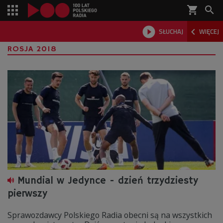
shopping_cart



SŁUCHAJ
WIĘCEJ

ROSJA 2018
Mundial w Jedynce - dzień trzydziesty
pierwszy
Sprawozdawcy Polskiego Radia obecni są na wszystkich