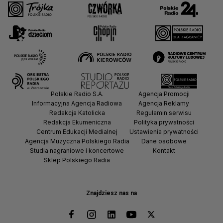
Polskie Radio S.A.
Agencja Promocji
Informacyjna Agencja Radiowa
Agencja Reklamy
Redakcja Katolicka
Regulamin serwisu
Redakcja Ekumeniczna
Polityka prywatności
Centrum Edukacji Medialnej
Ustawienia prywatności
Agencja Muzyczna Polskiego Radia
Dane osobowe
Studia nagraniowe i koncertowe
Kontakt
Sklep Polskiego Radia
Znajdziesz nas na