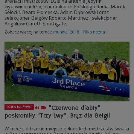
arenach mistrzostw. Dziś na antenie Jedynki
wypowiedzieli się dziennikarze Polskiego Radia: Marek
Solecki, Beata Płomecka, Adam Dąbrowski oraz
selekcjoner Belgów Roberto Martínez i selekcjoner
Anglików Gareth Southgate.
Zobacz więcej na temat:
mundial 2018
Piłka nożna
"Czerwone diabły"
DZIEŃ NA ŻYWO
poskromiły "Trzy Lwy". Brąz dla Belgii
W meczu o trzecie miejsce piłkarskich mistrzostw świata