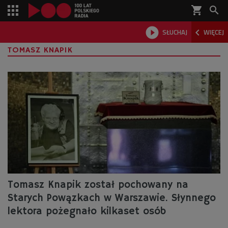
shopping_cart



SŁUCHAJ
WIĘCEJ

TOMASZ KNAPIK
Tomasz Knapik został pochowany na
Starych Powązkach w Warszawie. Słynnego
lektora pożegnało kilkaset osób