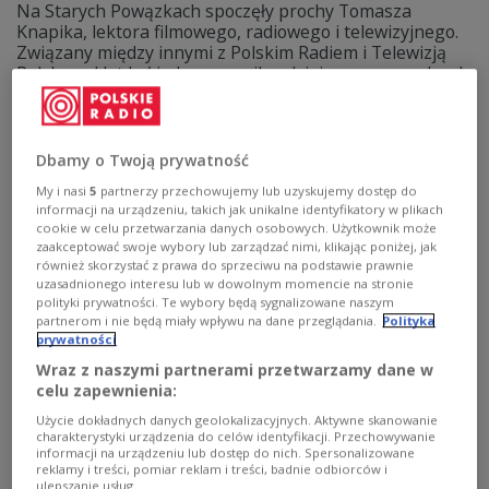
Na Starych Powązkach spoczęły prochy Tomasza
Knapika, lektora filmowego, radiowego i telewizyjnego.
Związany między innymi z Polskim Radiem i Telewizją
Polską, od lat był jednym z najbardziej rozpoznawalnych
głosów.
Zobacz więcej na temat:
POLSKA
odeszli 2021
społeczeństwo
pogrzeby
Dbamy o Twoją prywatność
My i nasi
5
partnerzy przechowujemy lub uzyskujemy dostęp do
informacji na urządzeniu, takich jak unikalne identyfikatory w plikach
cookie w celu przetwarzania danych osobowych. Użytkownik może
zaakceptować swoje wybory lub zarządzać nimi, klikając poniżej, jak
również skorzystać z prawa do sprzeciwu na podstawie prawnie
uzasadnionego interesu lub w dowolnym momencie na stronie
polityki prywatności. Te wybory będą sygnalizowane naszym
partnerom i nie będą miały wpływu na dane przeglądania.
Polityka
prywatności
Wraz z naszymi partnerami przetwarzamy dane w
celu zapewnienia:
Jego głos znała cała Polska. Nie żyje
Użycie dokładnych danych geolokalizacyjnych. Aktywne skanowanie
charakterystyki urządzenia do celów identyfikacji. Przechowywanie
lektor Tomasz Knapik
informacji na urządzeniu lub dostęp do nich. Spersonalizowane
reklamy i treści, pomiar reklam i treści, badnie odbiorców i
ulepszanie usług.