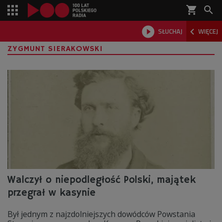
shopping_cart



SŁUCHAJ
WIĘCEJ

ZYGMUNT SIERAKOWSKI
Walczył o niepodległość Polski, majątek
przegrał w kasynie
Był jednym z najzdolniejszych dowódców Powstania