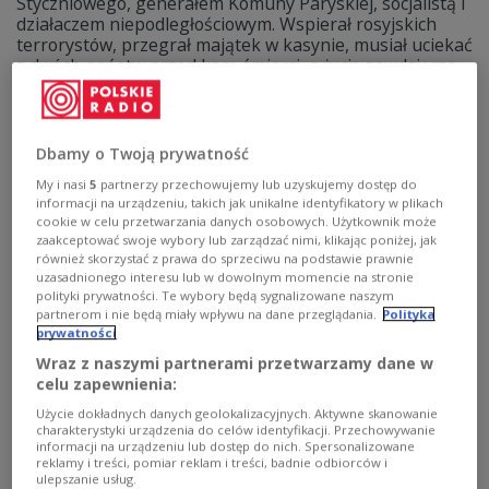
Styczniowego, generałem Komuny Paryskiej, socjalistą i
działaczem niepodległościowym. Wspierał rosyjskich
terrorystów, przegrał majątek w kasynie, musiał uciekać
z dwóch państw przed karą śmierci, a życie zawdzięcza
ciotce Marii Curie-Skłodowskiej. 5 grudnia 1836 roku
urodził się Walery Wróblewski, dla którego
najważniejsze było odzyskanie niepodległości przez
Polskę.
Dbamy o Twoją prywatność
Zobacz więcej na temat:
historia Polski
My i nasi
5
partnerzy przechowujemy lub uzyskujemy dostęp do
Powstanie Styczniowe
Komuna Paryska
Jarosław Dąbrowski
informacji na urządzeniu, takich jak unikalne identyfikatory w plikach
Polska Partia Socjalistyczna
cookie w celu przetwarzania danych osobowych. Użytkownik może
zaakceptować swoje wybory lub zarządzać nimi, klikając poniżej, jak
również skorzystać z prawa do sprzeciwu na podstawie prawnie
uzasadnionego interesu lub w dowolnym momencie na stronie
polityki prywatności. Te wybory będą sygnalizowane naszym
partnerom i nie będą miały wpływu na dane przeglądania.
Polityka
prywatności
Wraz z naszymi partnerami przetwarzamy dane w
celu zapewnienia:
Użycie dokładnych danych geolokalizacyjnych. Aktywne skanowanie
charakterystyki urządzenia do celów identyfikacji. Przechowywanie
informacji na urządzeniu lub dostęp do nich. Spersonalizowane
reklamy i treści, pomiar reklam i treści, badnie odbiorców i
ulepszanie usług.