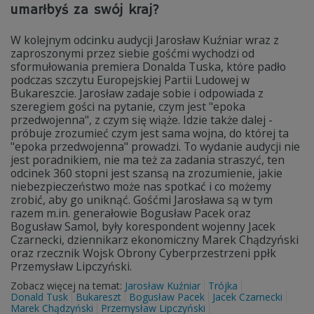
umarłbyś za swój kraj?
W kolejnym odcinku audycji Jarosław Kuźniar wraz z
zaproszonymi przez siebie gośćmi wychodzi od
sformułowania premiera Donalda Tuska, które padło
podczas szczytu Europejskiej Partii Ludowej w
Bukareszcie. Jarosław zadaje sobie i odpowiada z
szeregiem gości na pytanie, czym jest "epoka
przedwojenna", z czym się wiąże. Idzie także dalej -
próbuje zrozumieć czym jest sama wojna, do której ta
"epoka przedwojenna" prowadzi. To wydanie audycji nie
jest poradnikiem, nie ma też za zadania straszyć, ten
odcinek 360 stopni jest szansą na zrozumienie, jakie
niebezpieczeństwo może nas spotkać i co możemy
zrobić, aby go uniknąć. Gośćmi Jarosława są w tym
razem m.in. generałowie Bogusław Pacek oraz
Bogusław Samol, były korespondent wojenny Jacek
Czarnecki, dziennikarz ekonomiczny Marek Chądzyński
oraz rzecznik Wojsk Obrony Cyberprzestrzeni ppłk
Przemysław Lipczyński.
Zobacz więcej na temat:
Jarosław Kuźniar
Trójka
Donald Tusk
Bukareszt
Bogusław Pacek
Jacek Czarnecki
Marek Chądzyński
Przemysław Lipczyński