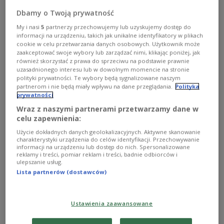
BBN przygotowało nową Strategię Bezpieczeństwa
Dbamy o Twoją prywatność
Narodowego. Bogusław Samol, generał broni Wojska
Polskiego w stanie spoczynku z Akademii Sztuki
My i nasi
5
partnerzy przechowujemy lub uzyskujemy dostęp do
Wojennej tłumaczył w Polskim Radiu 24, że "Polacy mają
informacji na urządzeniu, takich jak unikalne identyfikatory w plikach
syndrom naiwności, że ktoś ich obroni". - Pora zmienić to
cookie w celu przetwarzania danych osobowych. Użytkownik może
myślenie - podkreślił.
zaakceptować swoje wybory lub zarządzać nimi, klikając poniżej, jak
również skorzystać z prawa do sprzeciwu na podstawie prawnie
Zobacz więcej na temat:
polityka
POLSKA
bezpieczeństwo
uzasadnionego interesu lub w dowolnym momencie na stronie
BBN
polityki prywatności. Te wybory będą sygnalizowane naszym
partnerom i nie będą miały wpływu na dane przeglądania.
Polityka
prywatności
Wraz z naszymi partnerami przetwarzamy dane w
celu zapewnienia:
Użycie dokładnych danych geolokalizacyjnych. Aktywne skanowanie
charakterystyki urządzenia do celów identyfikacji. Przechowywanie
informacji na urządzeniu lub dostęp do nich. Spersonalizowane
reklamy i treści, pomiar reklam i treści, badnie odbiorców i
ulepszanie usług.
Lista partnerów (dostawców)
Gen. Samol: USA nie
POLSKIE RADIO 24
Ustawienia zaawansowane
przystąpią do tej wojny