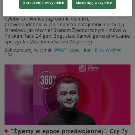
Odrzucenie wszystkich
Akceptuję wszystkie
- Emiraty Arabskie, jak i Saudyjczycy, obawiają się, że
gdyby broń jądrowa została zbudowana przez Iran,
byłoby to również zagrożenie dla nich, i
prawdopodobnie w jakiś sposób potajemnie sprzyjają
Izraelowi, jak również Stanom Zjednoczonym - mówił w
Polskim Radu 24 gen. Bogusław Samol, generał w stanie
spoczynku (Akademia Sztuki Wojennej).
Zobacz więcej na temat:
ŚWIAT
Izrael
Iran
Bliski Wschód
USA
"Żyjemy w epoce przedwojennej". Czy Ty