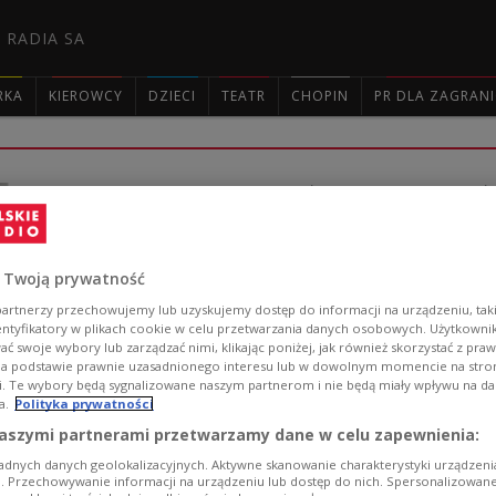
 RADIA SA
RKA
KIEROWCY
DZIECI
TEATR
CHOPIN
PR DLA ZAGRAN

E-zawody będą rządziły naszym rynki
W ciągu najbliższej dekady, ze względu na mniejszy pr
Dlatego niektóre branże czeka walka o talenty. A wraz
 Twoją prywatność
szybciej będą się dezaktualizowały.
artnerzy przechowujemy lub uzyskujemy dostęp do informacji na urządzeniu, taki
Zobacz więcej na temat:
e-commerce
informatyk
NBP
prac
entyfikatory w plikach cookie w celu przetwarzania danych osobowych. Użytkown
ć swoje wybory lub zarządzać nimi, klikając poniżej, jak również skorzystać z pra
na podstawie prawnie uzasadnionego interesu lub w dowolnym momencie na stroni
i. Te wybory będą sygnalizowane naszym partnerom i nie będą miały wpływu na d
a.
Polityka prywatności
aszymi partnerami przetwarzamy dane w celu zapewnienia:
Koniec ze spamem, za rozsyłanie s
adnych danych geolokalizacyjnych. Aktywne skanowanie charakterystyki urządzen
ji. Przechowywanie informacji na urządzeniu lub dostęp do nich. Spersonalizowane