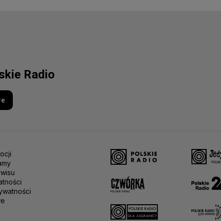
lskie Radio
re
ocji
amy
rwisu
atności
ywatności
we