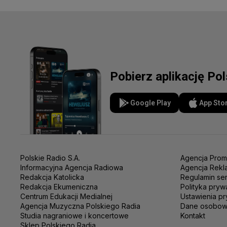
Pobierz aplikację Po
Google Play
App Sto
Polskie Radio S.A.
Agencja Prom
Informacyjna Agencja Radiowa
Agencja Rekl
Redakcja Katolicka
Regulamin se
Redakcja Ekumeniczna
Polityka pryw
Centrum Edukacji Medialnej
Ustawienia pr
Agencja Muzyczna Polskiego Radia
Dane osobo
Studia nagraniowe i koncertowe
Kontakt
Sklep Polskiego Radia