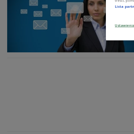
treści, pom
Lista par
Ustawieni