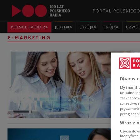
PORTAL POLSKIEGO
POLSKIE RADIO 24
JEDYNKA
DWÓJKA
TRÓJKA
CZWÓ
E-MARKETING
Dbamy o
My i nasi
5
p
unikalne id
zaakceptowa
sprzeciwu 
prywatnośc
przeglądani
Wraz z n
Użycie dokł
identyfikac