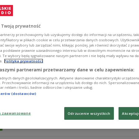
Łukasz Skorupski doznał kontuzji uda w wygranym mec
reprezentacji Polski dokończył spotkanie z urazem, poni
informacja dla selekcjonera Jana Urbana po problema
o mistrzostwa świata.
 Twoją prywatność
Zobacz więcej na temat:
SPORT
Łukasz Skorupski
Piłka nożn
artnerzy przechowujemy lub uzyskujemy dostęp do informacji na urządzeniu, taki
entyfikatory w plikach cookie w celu przetwarzania danych osobowych. Użytkown
ć swoje wybory lub zarządzać nimi, klikając poniżej, jak również skorzystać z pra
na podstawie prawnie uzasadnionego interesu lub w dowolnym momencie na stroni
i. Te wybory będą sygnalizowane naszym partnerom i nie będą miały wpływu na d
a.
Polityka prywatności
Łukasz Skorupski zdobył Puchar Włoch!
aszymi partnerami przetwarzamy dane w celu zapewnienia:
adnych danych geolokalizacyjnych. Aktywne skanowanie charakterystyki urządzen
FC Bologna pokonała AC Milan 1:0 i sięgnęła po trzeci 
ji. Przechowywanie informacji na urządzeniu lub dostęp do nich. Spersonalizowane
iar reklam i treści, badnie odbiorców i ulepszanie usług.
rozegrał Łukasz Skorupski.
tnerów (dostawców)
Zobacz więcej na temat:
SPORT
Piłka nożna
ac milan
a zaawansowane
Odrzucenie wszystkich
Akceptuj