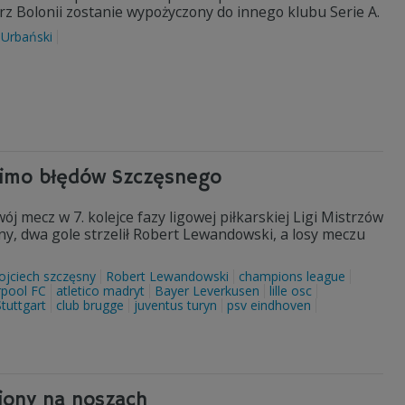
rz Bolonii zostanie wypożyczony do innego klubu Serie A.
 Urbański
 mimo błędów Szczęsnego
 mecz w 7. kolejce fazy ligowej piłkarskiej Ligi Mistrzów
ny, dwa gole strzelił Robert Lewandowski, a losy meczu
ojciech szczęsny
Robert Lewandowski
champions league
rpool FC
atletico madryt
Bayer Leverkusen
lille osc
tuttgart
club brugge
juventus turyn
psv eindhoven
siony na noszach