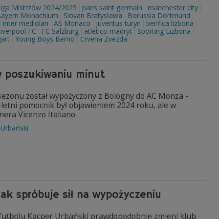
Liga Mistrzów 2024/2025
paris saint germain
manchester city
ayern Monachium
Slovan Bratysława
Borussia Dortmund
inter mediolan
AS Monaco
juventus turyn
benfica lizbona
iverpool FC
FC Salzburg
atletico madryt
Sporting Lizbona
gart
Young Boys Berno
Crvena Zvezda
w poszukiwaniu minut
 sezonu został wypożyczony z Bologny do AC Monza -
0-letni pomocnik był objawieniem 2024 roku, ale w
nera Vicenzo Italiano.
 Urbański
lak spróbuje sił na wypożyczeniu
 futbolu Kacper Urbański prawdopodobnie zmieni klub.