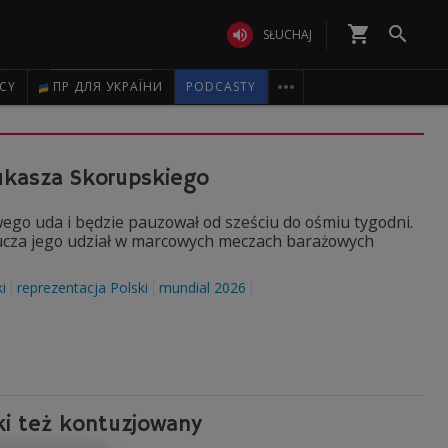
shopping_cart


SŁUCHAJ

ICY
ПР ДЛЯ УКРАЇНИ
PODCASTY
ukasza Skorupskiego
go uda i będzie pauzował od sześciu do ośmiu tygodni.
ucza jego udział w marcowych meczach barażowych
i
reprezentacja Polski
mundial 2026
ki też kontuzjowany