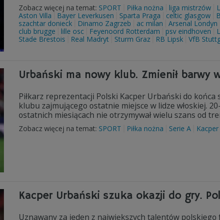
Zobacz więcej na temat:
SPORT
Piłka nożna
liga mistrzów
Aston Villa
Bayer Leverkusen
Sparta Praga
celtic glasgow
B
szachtar donieck
Dinamo Zagrzeb
ac milan
Arsenal Londyn
club brugge
lille osc
Feyenoord Rotterdam
psv eindhoven
L
Stade Brestois
Real Madryt
Sturm Graz
RB Lipsk
VfB Stutt
Urbański ma nowy klub. Zmienił barwy 
Piłkarz reprezentacji Polski Kacper Urbański do końca
klubu zajmującego ostatnie miejsce w lidze włoskiej. 2
ostatnich miesiącach nie otrzymywał wielu szans od tre
Zobacz więcej na temat:
SPORT
Piłka nożna
Serie A
Kacper
Kacper Urbański szuka okazji do gry. Po
Uznawany za jeden z największych talentów polskiego