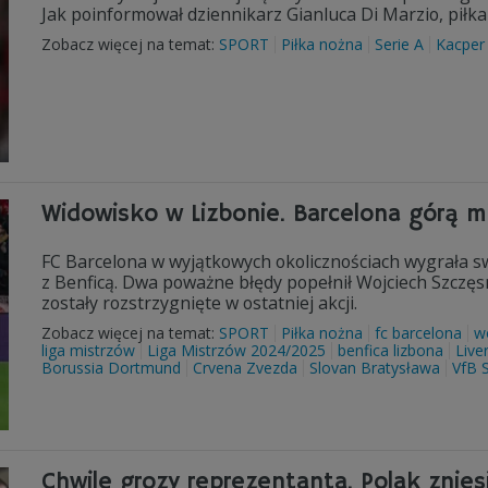
Jak poinformował dziennikarz Gianluca Di Marzio, piłka
Zobacz więcej na temat:
SPORT
Piłka nożna
Serie A
Kacper
Widowisko w Lizbonie. Barcelona górą
FC Barcelona w wyjątkowych okolicznościach wygrała swój
z Benficą. Dwa poważne błędy popełnił Wojciech Szczęs
zostały rozstrzygnięte w ostatniej akcji.
Zobacz więcej na temat:
SPORT
Piłka nożna
fc barcelona
w
liga mistrzów
Liga Mistrzów 2024/2025
benfica lizbona
Live
Borussia Dortmund
Crvena Zvezda
Slovan Bratysława
VfB S
Chwile grozy reprezentanta. Polak znie