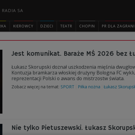
 RADIA SA
RKA
KIEROWCY
DZIECI
TEATR
CHOPIN
PR DLA ZAGRAN

Jest komunikat. Baraże MŚ 2026 bez Ł
Łukasz Skorupski doznał uszkodzenia mięśnia dwugłowe
Kontuzja bramkarza włoskiej drużyny Bologna FC wykl
reprezentacji Polski o awans do mistrzostw świata.
Zobacz więcej na temat:
SPORT
Piłka nożna
Łukasz Skorupsk
Nie tylko Pietuszewski. Łukasz Skorups