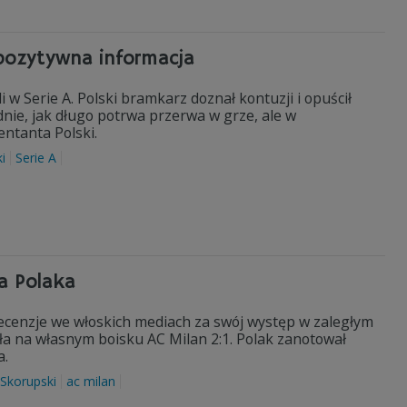
pozytywna informacja
w Serie A. Polski bramkarz doznał kontuzji i opuścił
nie, jak długo potrwa przerwa w grze, ale w
entanta Polski.
i
Serie A
a Polaka
ecenzje we włoskich mediach za swój występ w zaległym
ała na własnym boisku AC Milan 2:1. Polak zanotował
a.
 Skorupski
ac milan