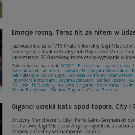
Emocje rosną. Teraz hit za hitem w Lidz
Już wiadomo, że w 1/16 finału piłkarskiej Ligi Mistrzó
zmierzy się z Realem Madryt lub Bayernem Monachium! M
Juventusem. FC Barcelonę także czeka wyzwanie w kolejn
Zobacz więcej na temat:
SPORT
Piłka nożna
liga mistrzów
psv eindhoven
ac milan
Liverpool FC
Bayern Monachium
R
celtic glasgow
club brugge
Borussia Dortmund
manchester c
Feyenoord Rotterdam
Bayer Leverkusen
benfica lizbona
AS
RB Lipsk
FC Salzburg
Atalanta Bergamo
Sturm Graz
Stade 
Slovan Bratysława
Dinamo Zagrzeb
Crvena Zvezda
Giganci uciekli katu spod topora. City i 
Drużyny Manchesteru City i Paris Saint-Germain do osta
pucharowej Ligi Mistrzów. Anglicy najedli się strachu ta
zespoły pozostały w Champions League.