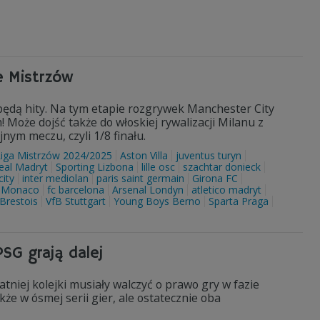
e Mistrzów
w będą hity. Na tym etapie rozgrywek Manchester City
oże dojść także do włoskiej rywalizacji Milanu z
ym meczu, czyli 1/8 finału.
Liga Mistrzów 2024/2025
Aston Villa
juventus turyn
eal Madryt
Sporting Lizbona
lille osc
szachtar donieck
ity
inter mediolan
paris saint germain
Girona FC
 Monaco
fc barcelona
Arsenal Londyn
atletico madryt
Brestois
VfB Stuttgart
Young Boys Berno
Sparta Praga
PSG grają dalej
tniej kolejki musiały walczyć o prawo gry w fazie
kże w ósmej serii gier, ale ostatecznie oba