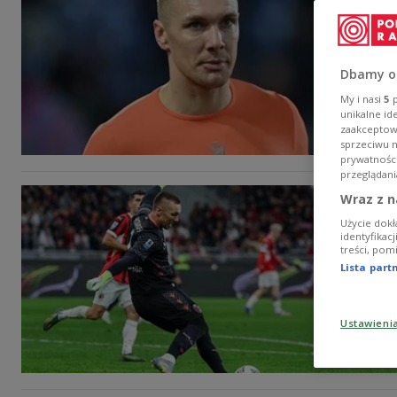
Dbamy o
My i nasi
5
p
unikalne id
zaakceptowa
sprzeciwu 
prywatnośc
przeglądani
Wraz z n
Użycie dokł
identyfikac
treści, pom
Lista par
Ustawieni