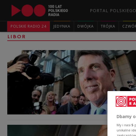
PORTAL POLSKIEGO
POLSKIE RADIO 24
JEDYNKA
DWÓJKA
TRÓJKA
CZWÓ
LIBOR
Dbamy o
My i nasi
5
p
unikalne id
zaakceptowa