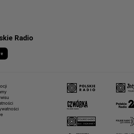
lskie Radio
re
ocji
amy
rwisu
atności
ywatności
we