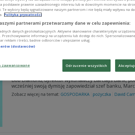
na podstawie prawnie uzasadnionego interesu lub w dowolnym momencie na stroni
Skandal w brytyjskim Barclays Banku przybrał nieoczek
i. Te wybory będą sygnalizowane naszym partnerom i nie będą miały wpływu na d
sprzed prawie 4 lat.
a.
Polityka prywatności
Zobacz więcej na temat:
Anglia
IAR
oprocentowanie
paula
aszymi partnerami przetwarzamy dane w celu zapewnienia:
adnych danych geolokalizacyjnych. Aktywne skanowanie charakterystyki urządzen
ji. Przechowywanie informacji na urządzeniu lub dostęp do nich. Spersonalizowane
iar reklam i treści, badnie odbiorców i ulepszanie usług.
tnerów (dostawców)
a zaawansowane
Barclays Bank: dymisja za dymisją. Dy
Odrzucenie wszystkich
Akceptuj
Bob Diamond, dyrektor wykonawczy Barclays Bank, poda
wcześniej swoją dymisję zapowiedział szef banku, Marc
Zobacz więcej na temat:
GOSPODARKA
pożyczka
David Ca