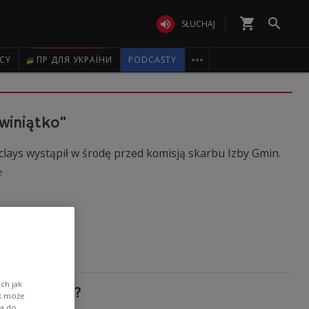
shopping_cart


SŁUCHAJ

ICY
ПР ДЛЯ УКРАЇНИ
PODCASTY
winiątko"
ays wystąpił w środę przed komisją skarbu Izby Gmin.
e
ch jak
 do trumny?
ik może
wa do