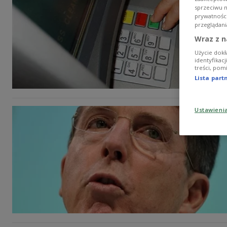
sprzeciwu 
prywatnośc
przeglądani
Wraz z n
Użycie dokł
identyfikac
treści, pom
Lista par
Ustawieni