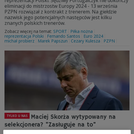
reprezentacji Polski. Sędziwy Portugalczyk nie dokończy
eliminacji do mistrzostw Europy 2024 - 13 września
PZPN rozwiązał z kontrakt z trenerem. Na giełdzie
nazwisk jego potencjalnych następców jest kilku
znanych polskich trenerów.
Zobacz więcej na temat:
SPORT
Piłka nożna
reprezentacja Polski
Fernando Santos
Euro 2024
michał probierz
Marek Papszun
Cezary Kulesza
PZPN
Maciej Skorża wytypowany na
TYLKO U NAS
selekcjonera? "Zasługuje na to"