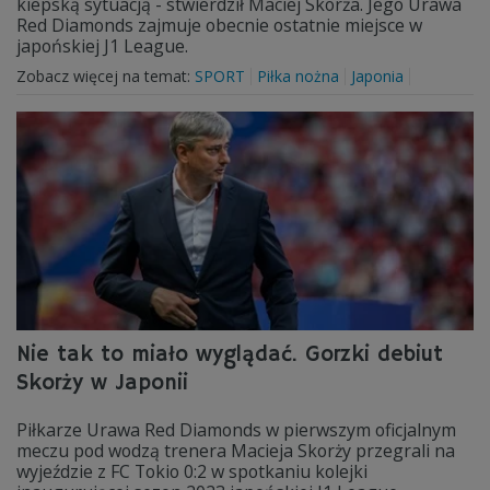
kiepską sytuacją - stwierdził Maciej Skorża. Jego Urawa
Red Diamonds zajmuje obecnie ostatnie miejsce w
japońskiej J1 League.
Zobacz więcej na temat:
SPORT
Piłka nożna
Japonia
Nie tak to miało wyglądać. Gorzki debiut
Skorży w Japonii
Piłkarze Urawa Red Diamonds w pierwszym oficjalnym
meczu pod wodzą trenera Macieja Skorży przegrali na
wyjeździe z FC Tokio 0:2 w spotkaniu kolejki