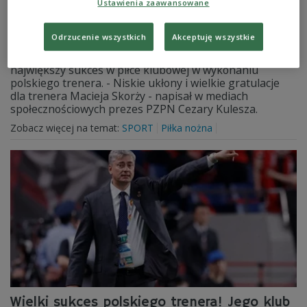
Ustawienia zaawansowane
ukłony" od PZPN
Odrzucenie wszystkich
Akceptuję wszystkie
Prowadzona przez Macieja Skorżę Urawa Red Diamons
po raz trzeci w historii zdobyła Ligę Mistrzów AFC. To
największy sukces w piłce klubowej w wykonaniu
polskiego trenera. - Niskie ukłony i wielkie gratulacje
dla trenera Macieja Skorży - napisał w mediach
społecznościowych prezes PZPN Cezary Kulesza.
Zobacz więcej na temat:
SPORT
Piłka nożna
Wielki sukces polskiego trenera! Jego klub