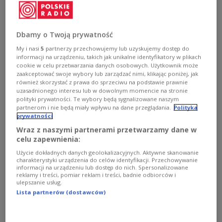
- Myślę, że poprzebijał wszystkich, z którymi pracował,
także moje sukcesy - powiedział w rozmowie z Polskim
Radiem Paweł Janas, były selekcjoner reprezentacji
Polski, który w przeszłości pracował z Maciejem Skorżą.
Dbamy o Twoją prywatność
Prowadzona przez byłego trenera Lecha Poznań Urawa
My i nasi
5
partnerzy przechowujemy lub uzyskujemy dostęp do
Red Diamonds wygrała Azjatycką Ligę Mistrzów. To
informacji na urządzeniu, takich jak unikalne identyfikatory w plikach
jeden z największych sukcesów polskiego szkoleniowca
cookie w celu przetwarzania danych osobowych. Użytkownik może
na arenie międzynarodowej.
zaakceptować swoje wybory lub zarządzać nimi, klikając poniżej, jak
również skorzystać z prawa do sprzeciwu na podstawie prawnie
Zobacz więcej na temat:
SPORT
Piłka nożna
Paweł Janas
uzasadnionego interesu lub w dowolnym momencie na stronie
TYLKO U NAS
polityki prywatności. Te wybory będą sygnalizowane naszym
partnerom i nie będą miały wpływu na dane przeglądania.
Polityka
prywatności
Wraz z naszymi partnerami przetwarzamy dane w
celu zapewnienia:
Użycie dokładnych danych geolokalizacyjnych. Aktywne skanowanie
charakterystyki urządzenia do celów identyfikacji. Przechowywanie
informacji na urządzeniu lub dostęp do nich. Spersonalizowane
reklamy i treści, pomiar reklam i treści, badnie odbiorców i
ulepszanie usług.
Lista partnerów (dostawców)
Skorża przeszedł do historii. "Niskie