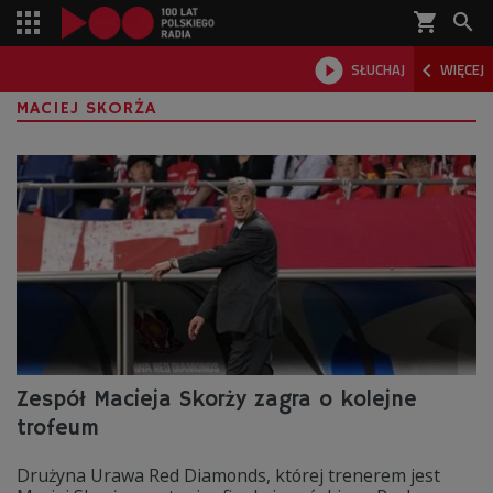
shopping_cart



SŁUCHAJ
WIĘCEJ

MACIEJ SKORŻA
Zespół Macieja Skorży zagra o kolejne
trofeum
Drużyna Urawa Red Diamonds, której trenerem jest