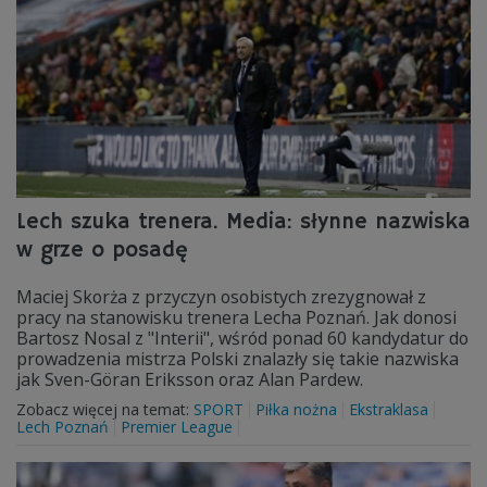
Lech szuka trenera. Media: słynne nazwiska
w grze o posadę
Maciej Skorża z przyczyn osobistych zrezygnował z
pracy na stanowisku trenera Lecha Poznań. Jak donosi
Bartosz Nosal z "Interii", wśród ponad 60 kandydatur do
prowadzenia mistrza Polski znalazły się takie nazwiska
jak Sven-Göran Eriksson oraz Alan Pardew.
Zobacz więcej na temat:
SPORT
Piłka nożna
Ekstraklasa
Lech Poznań
Premier League