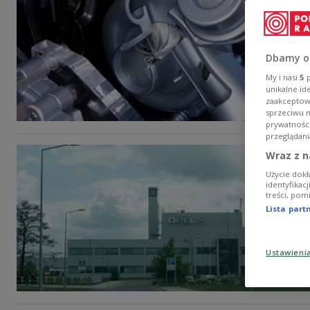
Dbamy o
My i nasi
5
p
unikalne id
zaakceptowa
sprzeciwu 
prywatnośc
przeglądani
Wraz z n
Użycie dokł
identyfikac
treści, pom
Lista par
Ustawieni