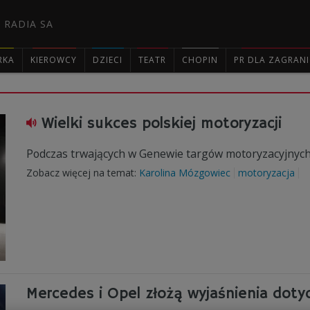
 RADIA SA
RKA
KIEROWCY
DZIECI
TEATR
CHOPIN
PR DLA ZAGRAN

Wielki sukces polskiej motoryzacji
Podczas trwających w Genewie targów motoryzacyjnych
Zobacz więcej na temat:
Karolina Mózgowiec
motoryzacja
Mercedes i Opel złożą wyjaśnienia dotyc