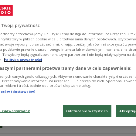
Przedstawiciele firm motoryzacyjnych Mercedesa i Opl
na której czele stoi minister ochrony środowiska Segol
spalin w samochodach krajowych i importowanych.
 Twoją prywatność
Zobacz więcej na temat:
mercedes
artnerzy przechowujemy lub uzyskujemy dostęp do informacji na urządzeniu, taki
entyfikatory w plikach cookie w celu przetwarzania danych osobowych. Użytkown
ć swoje wybory lub zarządzać nimi, klikając poniżej, jak również skorzystać z pra
na podstawie prawnie uzasadnionego interesu lub w dowolnym momencie na stroni
i. Te wybory będą sygnalizowane naszym partnerom i nie będą miały wpływu na d
a.
Polityka prywatności
Fabryka Opla w Gliwicach: to był wy
aszymi partnerami przetwarzamy dane w celu zapewnienia:
adnych danych geolokalizacyjnych. Aktywne skanowanie charakterystyki urządzen
Gliwicka fabryka Opla wyprodukowała w ubiegłym roku p
ji. Przechowywanie informacji na urządzeniu lub dostęp do nich. Spersonalizowane
iar reklam i treści, badnie odbiorców i ulepszanie usług.
wcześniej.
tnerów (dostawców)
Zobacz więcej na temat:
Gliwice
motoryzacja
a zaawansowane
Odrzucenie wszystkich
Akceptuj