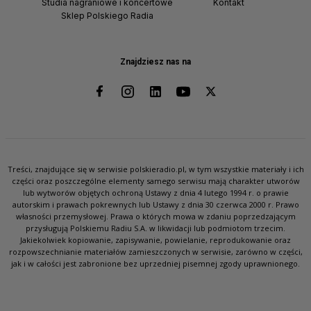
Studia nagraniowe i koncertowe
Kontakt
Sklep Polskiego Radia
Znajdziesz nas na
Treści, znajdujące się w serwisie polskieradio.pl, w tym wszystkie materiały i ich
części oraz poszczególne elementy samego serwisu mają charakter utworów
lub wytworów objętych ochroną Ustawy z dnia 4 lutego 1994 r. o prawie
autorskim i prawach pokrewnych lub Ustawy z dnia 30 czerwca 2000 r. Prawo
własności przemysłowej. Prawa o których mowa w zdaniu poprzedzającym
przysługują Polskiemu Radiu S.A. w likwidacji lub podmiotom trzecim.
Jakiekolwiek kopiowanie, zapisywanie, powielanie, reprodukowanie oraz
rozpowszechnianie materiałów zamieszczonych w serwisie, zarówno w części,
jak i w całości jest zabronione bez uprzedniej pisemnej zgody uprawnionego.