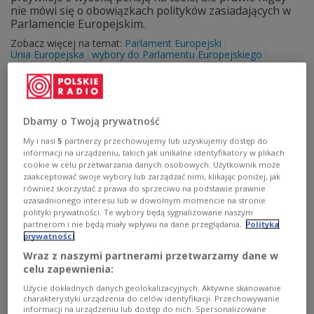
nie mówi się o obowiązkach polityków zasiadających w
Parlamencie Europejskim.
Zobacz więcej na temat:
Parlament Europejski
Unia Europejska
wybory do Parlamentu Europejskiego
wybory w Polsce
Dbamy o Twoją prywatność
My i nasi
5
partnerzy przechowujemy lub uzyskujemy dostęp do
informacji na urządzeniu, takich jak unikalne identyfikatory w plikach
cookie w celu przetwarzania danych osobowych. Użytkownik może
zaakceptować swoje wybory lub zarządzać nimi, klikając poniżej, jak
również skorzystać z prawa do sprzeciwu na podstawie prawnie
uzasadnionego interesu lub w dowolnym momencie na stronie
polityki prywatności. Te wybory będą sygnalizowane naszym
partnerom i nie będą miały wpływu na dane przeglądania.
Polityka
prywatności
Parlament Europejski wydaje krocie na
Wraz z naszymi partnerami przetwarzamy dane w
pensje urzędników
celu zapewnienia:
Użycie dokładnych danych geolokalizacyjnych. Aktywne skanowanie
Prawie 193 mln euro na wynagrodzenia i zwroty
charakterystyki urządzenia do celów identyfikacji. Przechowywanie
kosztów dla europosłów; blisko 620 mln euro na pensje
informacji na urządzeniu lub dostęp do nich. Spersonalizowane