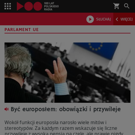
shopping_cart



SŁUCHAJ
WIĘCEJ

PARLAMENT UE
Być europosłem: obowiązki i przywileje
Wokół funkcji europosła narosło wiele mitów i
stereotypów. Za każdym razem wskazuje się liczne
przywileje z wysoką pensją na czele, ale prawie nigdy